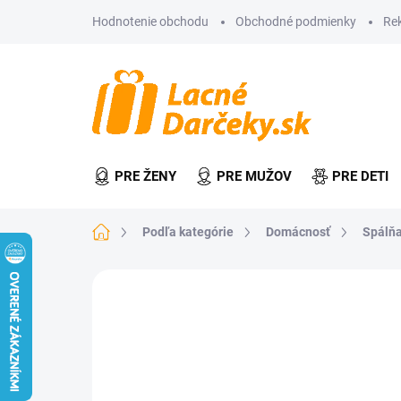
Prejsť
Hodnotenie obchodu
Obchodné podmienky
Re
na
obsah
PRE ŽENY
PRE MUŽOV
PRE DETI
Domov
Podľa kategórie
Domácnosť
Spálňa
Neohodnotené
Podrobnosti hodn