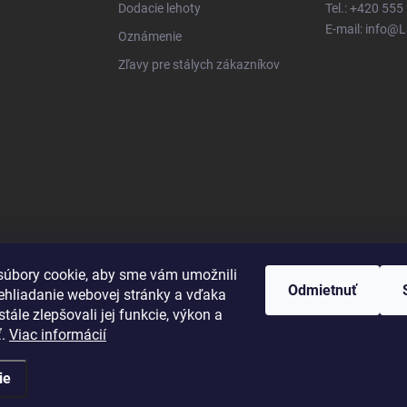
Dodacie lehoty
Tel.: +420 555
E-mail: info@
Oznámenie
Zľavy pre stálych zákazníkov
úbory cookie, aby sme vám umožnili
Odmietnuť
ehliadanie webovej stránky a vďaka
tále zlepšovali jej funkcie, výkon a
ť.
Viac informácií
ie
né.