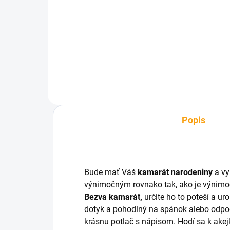
babičke
€6
€7,93
Do košíka
Popis
Bude mať Váš
kamarát
narodeniny
a vy
výnimočným rovnako tak, ako je výnimo
Bezva kamarát,
určite ho to poteší a ur
dotyk a pohodlný na spánok alebo odpo
krásnu potlač s nápisom. Hodí sa k akejko