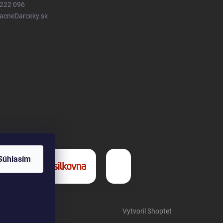
 222 096
LacneDarceky.sk
Súhlasím
Vytvoril Shoptet