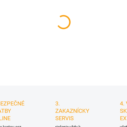
cena:
MÔŽEME DORUČIŤ DO:
11.8.2
−
+
DETAILNÉ INFORMÁCIE
BEZPEČNÉ
3.
4.
ATBY
ZAKAZNÍCKY
SK
LINE
SERVIS
EX