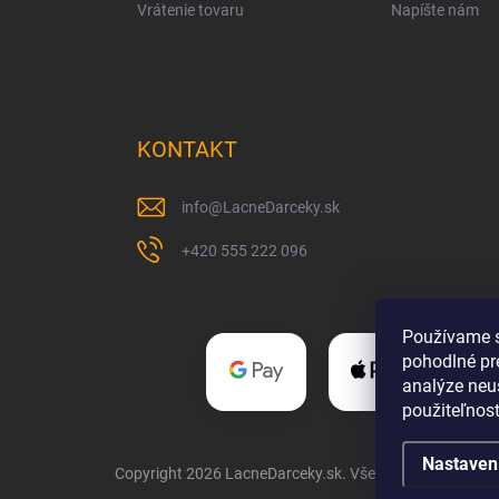
Vrátenie tovaru
Napíšte nám
KONTAKT
info
@
LacneDarceky.sk
+420 555 222 096
Používame s
pohodlné pr
analýze neus
použiteľnos
Nastaven
Copyright 2026
LacneDarceky.sk
. Všetky práva vyhrade