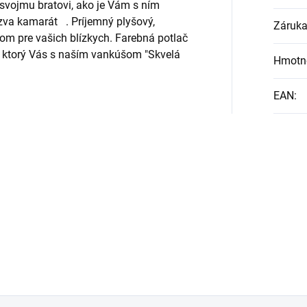
 svojmu bratovi, ako je Vám s ním
ezva kamarát
.
Príjemný plyšový,
Záruk
m pre vašich blízkych. Farebná potlač
, ktorý Vás s naším vankúšom "Skvelá
Hmotn
EAN
: