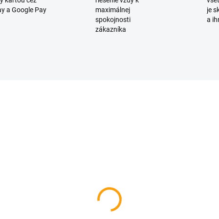
y kartou cez
riešenie vždy k
všet
y a Google Pay
maximálnej
je 
spokojnosti
a ih
zákazníka
D3840
SKLADOM
rčekový hrnček v
bičke - babičke