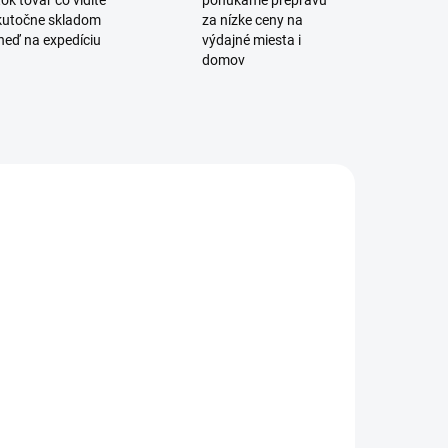
ok tovar čo vidíte
ponúkame prepravu
skutočne skladom
za nízke ceny na
neď na expedíciu
výdajné miesta i
domov