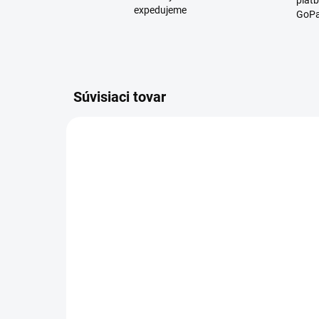
platb
expedujeme
GoPa
Súvisiaci tovar
D2946
SKLADOM
Darčekové balenie -
Da
kniha - Rozprávka o
kra