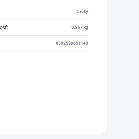
a
:
2 roky
osť
:
0.267 kg
8592539651140