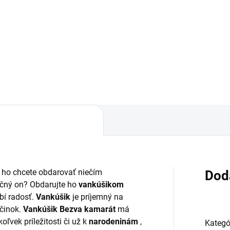
,83
Do košíka
 ho chcete obdarovať niečím
Dod
čný on? Obdarujte ho
vankúšikom
obí radosť.
Vankúšik
je príjemný na
činok.
Vankúšik Bezva kamarát
má
ľvek príležitosti či už k
narodeninám
,
Kategó