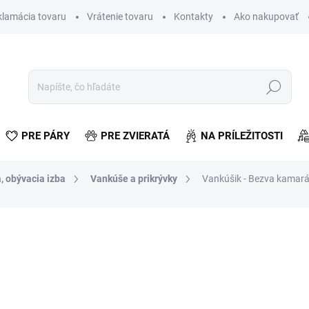
klamácia tovaru
Vrátenie tovaru
Kontakty
Ako nakupovať
Hľadať
PRE PÁRY
PRE ZVIERATÁ
NA PRÍLEŽITOSTI
, obývacia izba
Vankúše a prikrývky
Vankúšik - Bezva kamará
otenia
€8,50
€6,91 bez DPH
Jednotková
SKLADOM