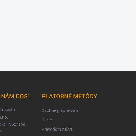
K NÁM DOSTANETE
PLATOBNÉ METÓDY
é miesto
Osobne pri prevzatí
.r.o.
Kartou
ioka 1362/15a
Prevodom z účtu
4