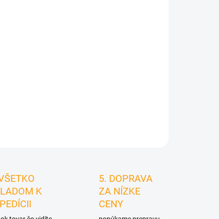
026
MOŽNOSTI
DORUČENIA
Pridať do košíka
STRÁŽIŤ
 VŠETKO
5. DOPRAVA
LADOM K
ZA NÍZKE
PEDÍCII
CENY