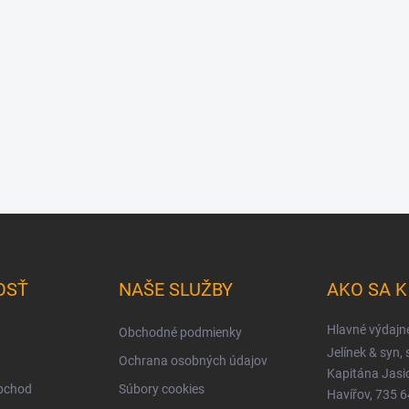
OSŤ
NAŠE SLUŽBY
AKO SA 
Hlavné výdajn
Obchodné podmienky
Jelínek & syn, s
Ochrana osobných údajov
Kapitána Jas
obchod
Súbory cookies
Havířov, 735 6