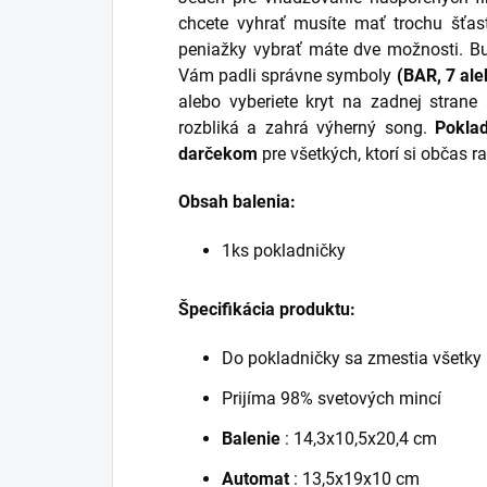
chcete vyhrať musíte mať trochu šťas
peniažky vybrať máte dve možnosti. Bu
Vám padli správne symboly
(BAR, 7 al
alebo vyberiete kryt na zadnej stran
rozbliká a zahrá výherný song.
Poklad
darčekom
pre všetkých, ktorí si občas ra
Obsah balenia:
1ks pokladničky
Špecifikácia produktu:
Do pokladničky sa zmestia všetky
Prijíma 98% svetových mincí
Balenie
: 14,3x10,5x20,4 cm
Automat
: 13,5x19x10 cm