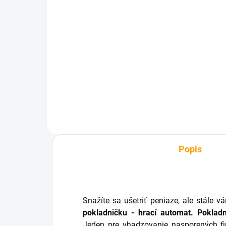
SKLADOM
Auto na vodu
€3,19
Do košíka
Popis
Snažíte sa ušetriť peniaze, ale stále 
pokladničku - hrací automat. Pokladn
Jeden pre vhadzovanie nasporených fi