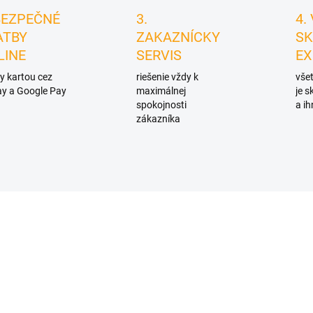
BEZPEČNÉ
3.
4.
ATBY
ZAKAZNÍCKY
SK
LINE
SERVIS
EX
y kartou cez
riešenie vždy k
všet
y a Google Pay
maximálnej
je 
spokojnosti
a ih
zákazníka