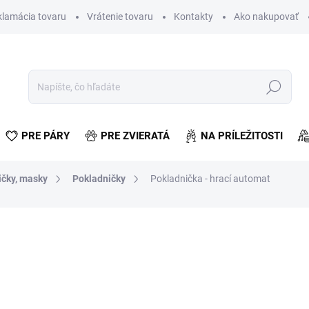
klamácia tovaru
Vrátenie tovaru
Kontakty
Ako nakupovať
Hľadať
PRE PÁRY
PRE ZVIERATÁ
NA PRÍLEŽITOSTI
ičky, masky
Pokladničky
Pokladnička - hrací automat
otenia
€14,99
€12,19 bez DPH
Jednotková
SKLADOM