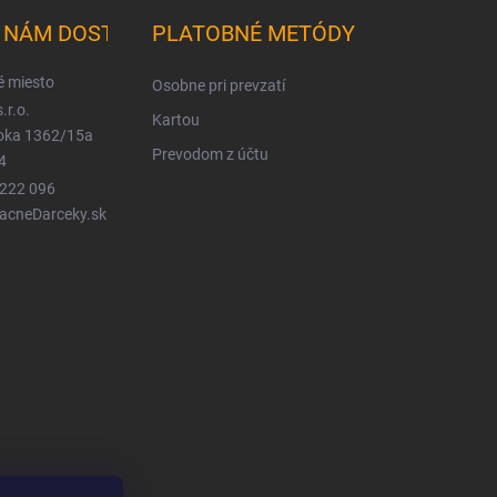
K NÁM DOSTANETE
PLATOBNÉ METÓDY
é miesto
Osobne pri prevzatí
.r.o.
Kartou
ioka 1362/15a
Prevodom z účtu
4
 222 096
LacneDarceky.sk