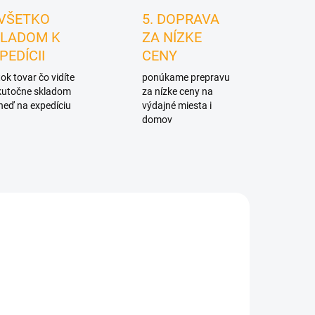
 VŠETKO
5. DOPRAVA
LADOM K
ZA NÍZKE
PEDÍCII
CENY
ok tovar čo vidíte
ponúkame prepravu
skutočne skladom
za nízke ceny na
neď na expedíciu
výdajné miesta i
domov