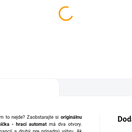
vám to nejde? Zaobstarajte si
originálnu
Dod
ička - hrací automat
má dva otvory.
nancií a druhý pre prípadnú výhru. Ak