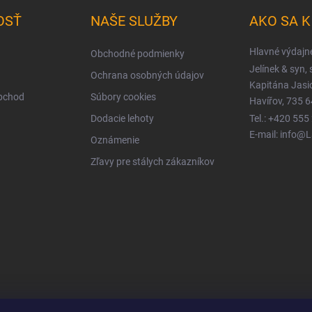
OSŤ
NAŠE SLUŽBY
AKO SA 
Hlavné výdajn
Obchodné podmienky
Jelínek & syn, s
Ochrana osobných údajov
Kapitána Jas
obchod
Súbory cookies
Havířov, 735 6
Dodacie lehoty
Tel.: +420 555
E-mail: info@
Oznámenie
Zľavy pre stálych zákazníkov