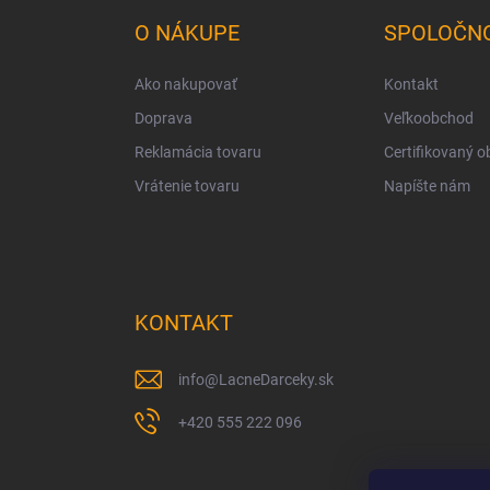
p
ä
O NÁKUPE
SPOLOČN
t
i
Ako nakupovať
Kontakt
e
Doprava
Veľkoobchod
Reklamácia tovaru
Certifikovaný 
Vrátenie tovaru
Napíšte nám
KONTAKT
info
@
LacneDarceky.sk
+420 555 222 096