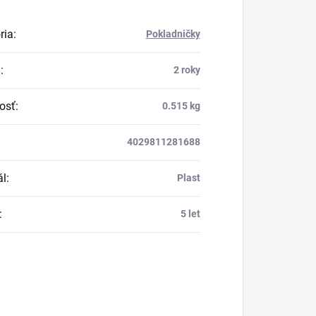
ria
:
Pokladničky
a
:
2 roky
osť
:
0.515 kg
4029811281688
ál
:
Plast
:
5 let