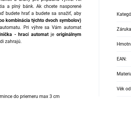
tia a plný bánk. Ak chcete nasporené
ď budete hrať a budete sa snažiť, aby
Kategó
ebo kombinácia týchto dvoch symbolov)
e automatu. Pri výhre sa Vám automat
Záruk
nička - hrací automat
je
originálnym
di zahrajú.
Hmotn
EAN
:
Materi
Věk od
 mince do priemeru max 3 cm