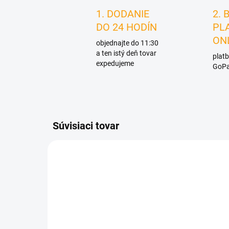
1. DODANIE
2. 
DO 24 HODÍN
PL
ON
objednajte do 11:30
a ten istý deň tovar
platb
expedujeme
GoPa
Súvisiaci tovar
AKCIA
D1043