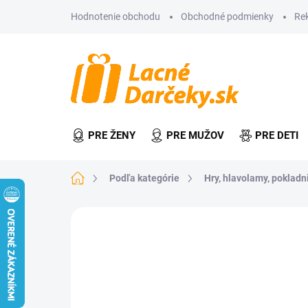
Prejsť
Hodnotenie obchodu
Obchodné podmienky
Re
na
obsah
PRE ŽENY
PRE MUŽOV
PRE DETI
Domov
Podľa kategórie
Hry, hlavolamy, pokladn
Neohodnotené
Podrobnosti hodn