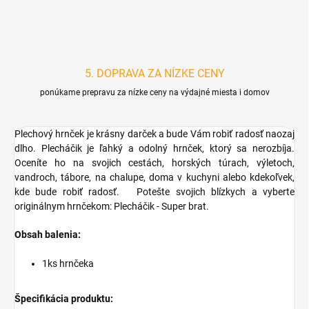
5. DOPRAVA ZA NÍZKE CENY
ponúkame prepravu za nízke ceny na výdajné miesta i domov
Plechový hrnček je krásny darček a bude Vám robiť radosť naozaj
dlho. Plecháčik je ľahký a odolný hrnček, ktorý sa nerozbíja.
Oceníte ho na svojich cestách, horských túrach, výletoch,
vandroch, tábore, na chalupe, doma v kuchyni alebo kdekoľvek,
kde bude robiť radosť.
Potešte svojich blízkych a vyberte
originálnym hrnčekom: Plecháčik - Super brat.
Obsah balenia:
1ks hrnčeka
Špecifikácia produktu: