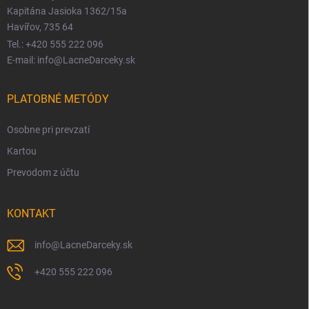
Kapitána Jasioka 1362/15a
Havířov, 735 64
Tel.: +420 555 222 096
E-mail: info@LacneDarceky.sk
PLATOBNÉ METÓDY
Osobne pri prevzatí
Kartou
Prevodom z účtu
KONTAKT
info
@
LacneDarceky.sk
+420 555 222 096