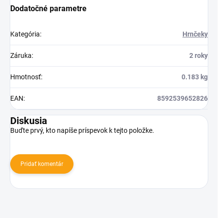
Dodatočné parametre
Kategória
:
Hrnčeky
Záruka
:
2 roky
Hmotnosť
:
0.183 kg
EAN
:
8592539652826
Diskusia
Buďte prvý, kto napíše príspevok k tejto položke.
Pridať komentár