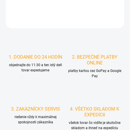
DETAILNÉ INFORMÁCIE
STRÁŽIŤ
1. DODANIE DO 24 HODÍN
2. BEZPEČNÉ PLATBY
ONLINE
objednajte do 11:30 a ten istý deň
tovar expedujeme
platby kartou cez GoPay a Google
Pay
3. ZAKAZNÍCKY SERVIS
4. VŠETKO SKLADOM K
EXPEDÍCII
riešenie vždy k maximálnej
spokojnosti zákazníka
všetok tovar čo vidíte je skutočne
skladom a ihneď na expedíciu