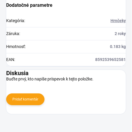
Dodatočné parametre
Kategória
:
Hrnčeky
Záruka
:
2 roky
Hmotnosť
:
0.183 kg
EAN
:
8592539652581
Diskusia
Buďte prvý, kto napíše príspevok k tejto položke.
Pridať komentár