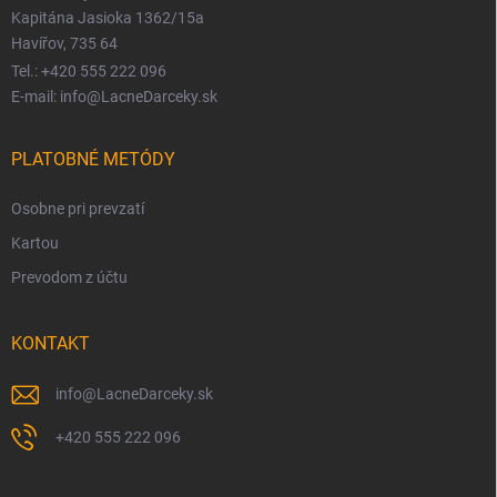
Kapitána Jasioka 1362/15a
Havířov, 735 64
Tel.: +420 555 222 096
E-mail: info@LacneDarceky.sk
PLATOBNÉ METÓDY
Osobne pri prevzatí
Kartou
Prevodom z účtu
KONTAKT
info
@
LacneDarceky.sk
+420 555 222 096