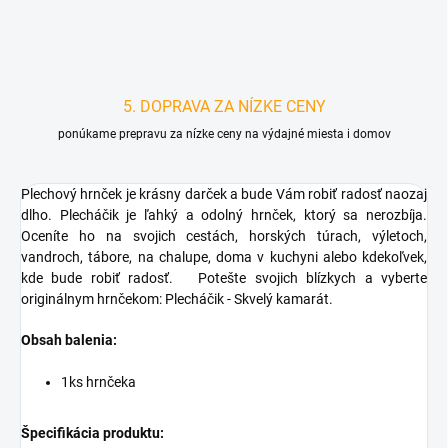
5. DOPRAVA ZA NÍZKE CENY
ponúkame prepravu za nízke ceny na výdajné miesta i domov
Plechový hrnček je krásny darček a bude Vám robiť radosť naozaj
dlho. Plecháčik je ľahký a odolný hrnček, ktorý sa nerozbíja.
Oceníte ho na svojich cestách, horských túrach, výletoch,
vandroch, tábore, na chalupe, doma v kuchyni alebo kdekoľvek,
kde bude robiť radosť.
Potešte svojich blízkych a vyberte
originálnym hrnčekom: Plecháčik - Skvelý kamarát.
Obsah balenia:
1ks hrnčeka
Špecifikácia produktu: