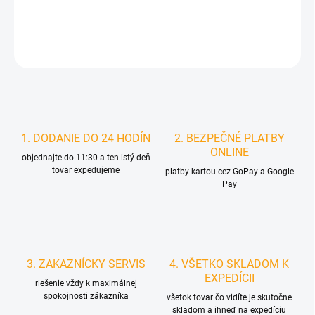
DETAILNÉ INFORMÁCIE
STRÁŽIŤ
1. DODANIE DO 24 HODÍN
2. BEZPEČNÉ PLATBY
ONLINE
objednajte do 11:30 a ten istý deň
tovar expedujeme
platby kartou cez GoPay a Google
Pay
3. ZAKAZNÍCKY SERVIS
4. VŠETKO SKLADOM K
EXPEDÍCII
riešenie vždy k maximálnej
spokojnosti zákazníka
všetok tovar čo vidíte je skutočne
skladom a ihneď na expedíciu