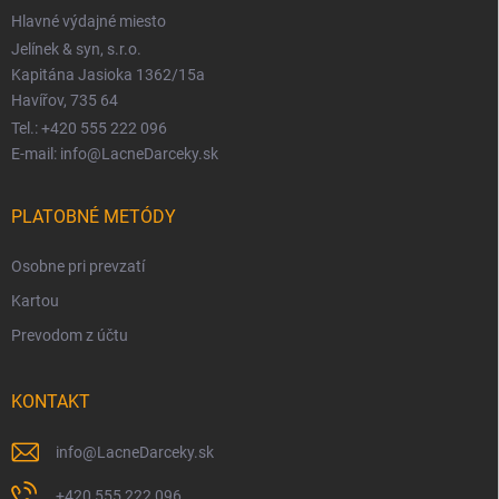
Hlavné výdajné miesto
Jelínek & syn, s.r.o.
Kapitána Jasioka 1362/15a
Havířov, 735 64
Tel.: +420 555 222 096
E-mail: info@LacneDarceky.sk
PLATOBNÉ METÓDY
Osobne pri prevzatí
Kartou
Prevodom z účtu
KONTAKT
info
@
LacneDarceky.sk
+420 555 222 096