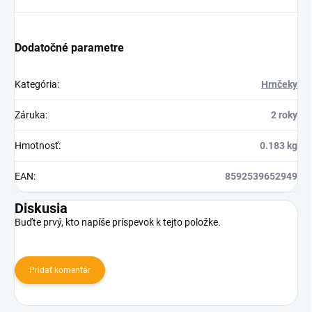
Dodatočné parametre
Kategória
:
Hrnčeky
Záruka
:
2 roky
Hmotnosť
:
0.183 kg
EAN
:
8592539652949
Diskusia
Buďte prvý, kto napíše príspevok k tejto položke.
Pridať komentár