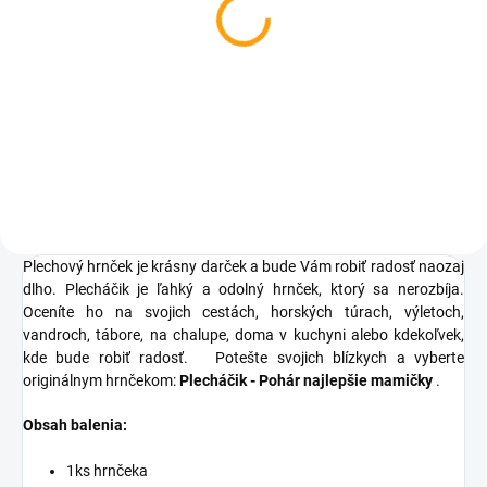
Kniha rozprávka o
Darčekový hrnček v
maminke - darčekové
krabičke - maminke
balenie
€7,25
€7,94
Do košíka
Do košíka
Plechový hrnček je krásny darček a bude Vám robiť radosť naozaj
dlho. Plecháčik je ľahký a odolný hrnček, ktorý sa nerozbíja.
Oceníte ho na svojich cestách, horských túrach, výletoch,
vandroch, tábore, na chalupe, doma v kuchyni alebo kdekoľvek,
kde bude robiť radosť.
Potešte svojich blízkych a vyberte
originálnym hrnčekom:
Plecháčik - Pohár najlepšie mamičky
.
Obsah balenia:
1ks hrnčeka