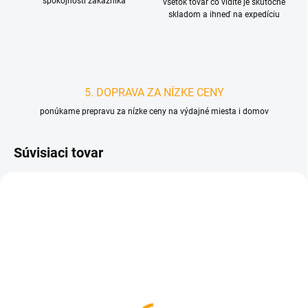
spokojnosti zákazníka
všetok tovar čo vidíte je skutočne
skladom a ihneď na expedíciu
5. DOPRAVA ZA NÍZKE CENY
ponúkame prepravu za nízke ceny na výdajné miesta i domov
Súvisiaci tovar
D3016
D3842
SKLADOM
SKLADOM