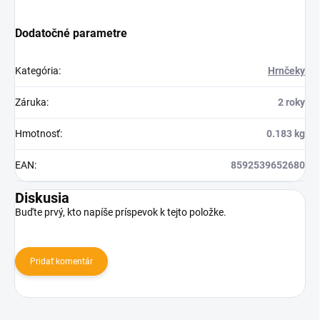
Dodatočné parametre
Kategória
:
Hrnčeky
Záruka
:
2 roky
Hmotnosť
:
0.183 kg
EAN
:
8592539652680
Diskusia
Buďte prvý, kto napíše príspevok k tejto položke.
Pridať komentár