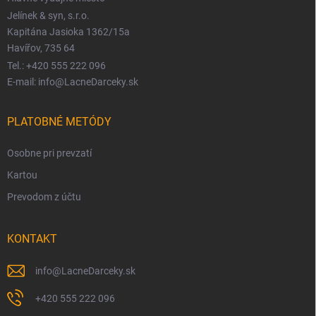
Jelínek & syn, s.r.o.
Kapitána Jasioka 1362/15a
Havířov, 735 64
Tel.: +420 555 222 096
E-mail: info@LacneDarceky.sk
PLATOBNÉ METÓDY
Osobne pri prevzatí
Kartou
Prevodom z účtu
KONTAKT
info
@
LacneDarceky.sk
+420 555 222 096