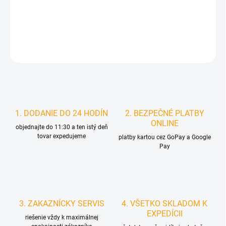
−
+
Pridať do košíka
DETAILNÉ INFORMÁCIE
STRÁŽIŤ
1. DODANIE DO 24 HODÍN
2. BEZPEČNÉ PLATBY
ONLINE
objednajte do 11:30 a ten istý deň
tovar expedujeme
platby kartou cez GoPay a Google
Pay
3. ZAKAZNÍCKY SERVIS
4. VŠETKO SKLADOM K
EXPEDÍCII
riešenie vždy k maximálnej