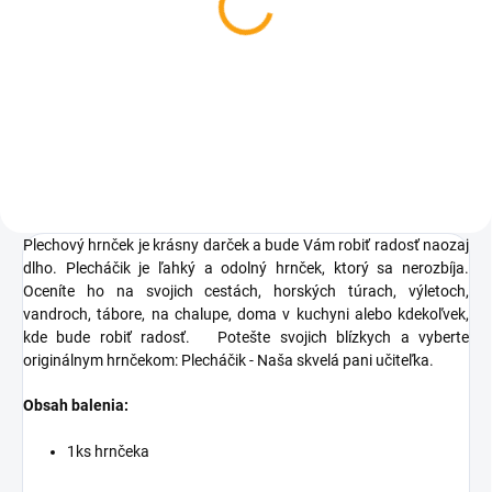
Darčeková čokoláda 100
g - Pani učiteľka
€3,62
Do košíka
Plechový hrnček je krásny darček a bude Vám robiť radosť naozaj
dlho. Plecháčik je ľahký a odolný hrnček, ktorý sa nerozbíja.
Oceníte ho na svojich cestách, horských túrach, výletoch,
vandroch, tábore, na chalupe, doma v kuchyni alebo kdekoľvek,
kde bude robiť radosť.
Potešte svojich blízkych a vyberte
originálnym hrnčekom: Plecháčik - Naša skvelá pani učiteľka.
Obsah balenia:
1ks hrnčeka