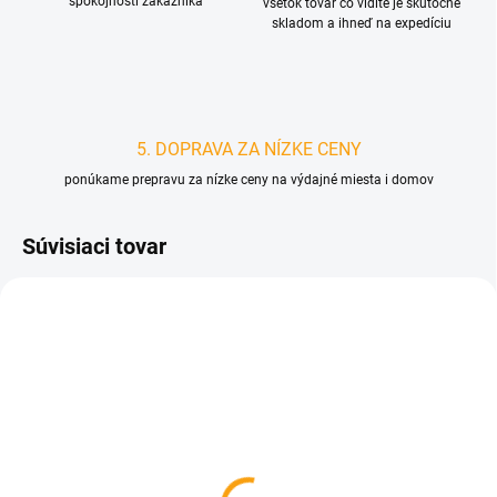
spokojnosti zákazníka
všetok tovar čo vidíte je skutočne
skladom a ihneď na expedíciu
5. DOPRAVA ZA NÍZKE CENY
ponúkame prepravu za nízke ceny na výdajné miesta i domov
Súvisiaci tovar
D4488
SKLADOM