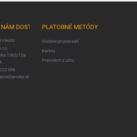
K NÁM DOSTANETE
PLATOBNÉ METÓDY
é miesto
Osobne pri prevzatí
.r.o.
Kartou
ioka 1362/15a
Prevodom z účtu
4
 222 096
LacneDarceky.sk