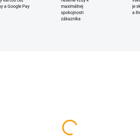
y kartou cez
riešenie vždy k
všet
y a Google Pay
maximálnej
je 
spokojnosti
a ih
zákazníka
D0743
SKLADOM
torový hrnček
,92