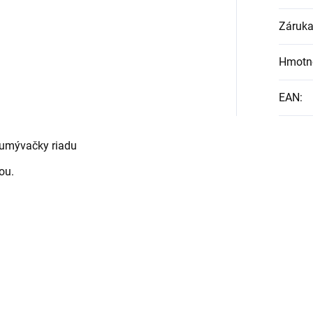
Záruk
Hmotn
EAN
:
o umývačky riadu
ou.