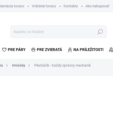
klamácia tovaru
Vrátenie tovaru
Kontakty
Ako nakupovať
Hľadať
PRE PÁRY
PRE ZVIERATÁ
NA PRÍLEŽITOSTI
ňa
Hrnčeky
Plecháčik - Každý správny mechanik
otenia
€7,12
€5,79 bez DPH
Jednotková
SKLADOM