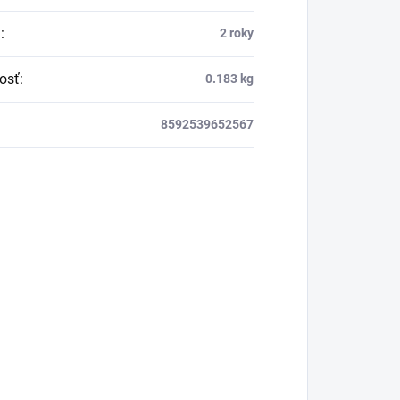
a
:
2 roky
osť
:
0.183 kg
8592539652567