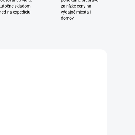
ok tovar čo vidíte
ponúkame prepravu
skutočne skladom
za nízke ceny na
neď na expedíciu
výdajné miesta i
domov