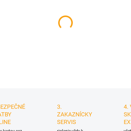
cena:
MÔŽEME DORUČIŤ DO:
11.8.2
−
+
DETAILNÉ INFORMÁCIE
BEZPEČNÉ
3.
4.
ATBY
ZAKAZNÍCKY
SK
LINE
SERVIS
EX