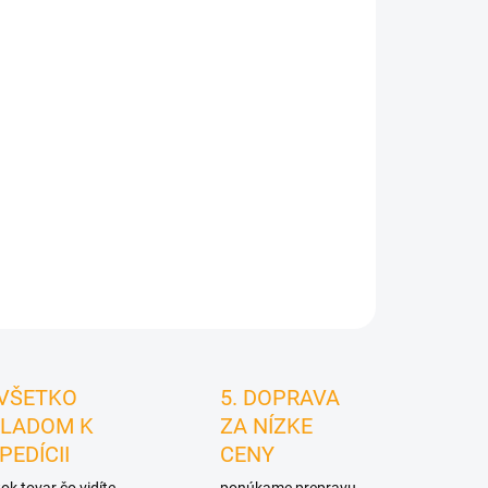
026
MOŽNOSTI
DORUČENIA
Pridať do košíka
STRÁŽIŤ
 VŠETKO
5. DOPRAVA
LADOM K
ZA NÍZKE
PEDÍCII
CENY