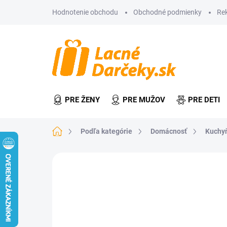
Prejsť
Hodnotenie obchodu
Obchodné podmienky
Re
na
obsah
PRE ŽENY
PRE MUŽOV
PRE DETI
Domov
Podľa kategórie
Domácnosť
Kuchy
Neohodnotené
Podrobnosti hodn