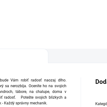
Do košíka
 bude Vám robiť radosť naozaj dlho.
Dod
orý sa nerozbíja. Oceníte ho na svojich
vandroch, tábore, na chalupe, doma v
iť radosť.
Potešte svojich blízkych a
k - Každý správny mechanik.
Kategó