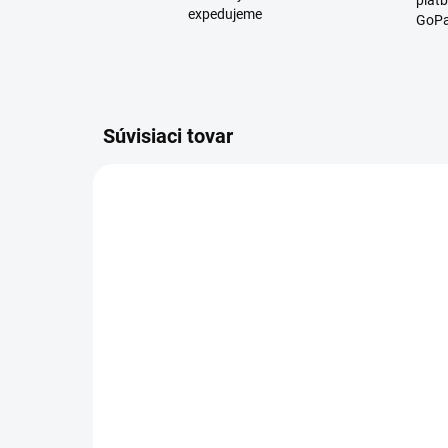
platb
expedujeme
GoPa
Súvisiaci tovar
D4200
SKLADOM
Kozmetická kniha pre
Mo
motoristov - darčekové
€3