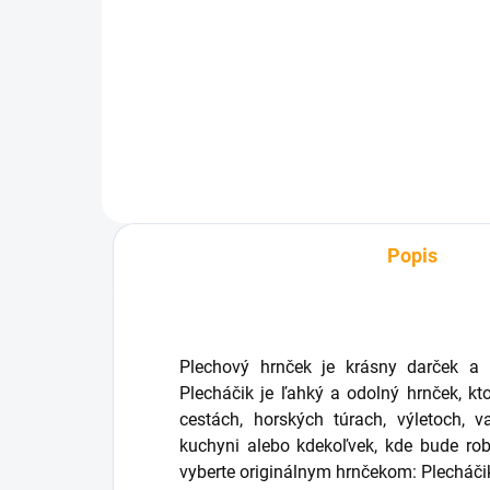
balenie
€7,93
Do košíka
Popis
Plechový hrnček je krásny darček a
Plecháčik je ľahký a odolný hrnček, kt
cestách, horských túrach, výletoch, 
kuchyni alebo kdekoľvek, kde bude rob
vyberte originálnym hrnčekom: Plecháči