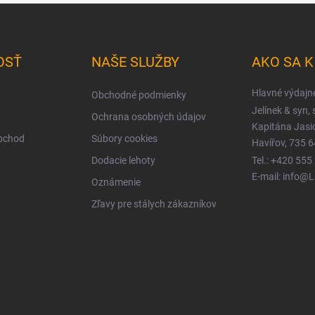
OSŤ
NAŠE SLUŽBY
AKO SA 
Hlavné výdajn
Obchodné podmienky
Jelínek & syn, s
Ochrana osobných údajov
Kapitána Jas
obchod
Súbory cookies
Havířov, 735 6
Dodacie lehoty
Tel.: +420 555
E-mail: info@
Oznámenie
Zľavy pre stálych zákazníkov