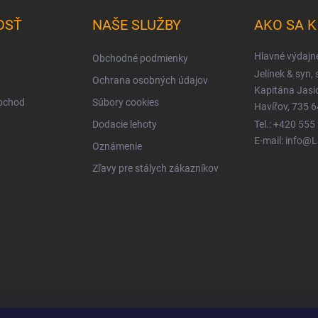
OSŤ
NAŠE SLUŽBY
AKO SA 
Hlavné výdajn
Obchodné podmienky
Jelínek & syn, s
Ochrana osobných údajov
Kapitána Jas
obchod
Súbory cookies
Havířov, 735 6
Dodacie lehoty
Tel.: +420 555
E-mail: info@
Oznámenie
Zľavy pre stálych zákazníkov