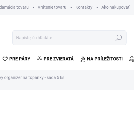
klamácia tovaru
Vrátenie tovaru
Kontakty
Ako nakupovať
Hľadať
PRE PÁRY
PRE ZVIERATÁ
NA PRÍLEŽITOSTI
vý organizér na topánky - sada 5 ks
otenia
€8,69
€7,07 bez DPH
Jednotková
ZVOĽTE VARIANT