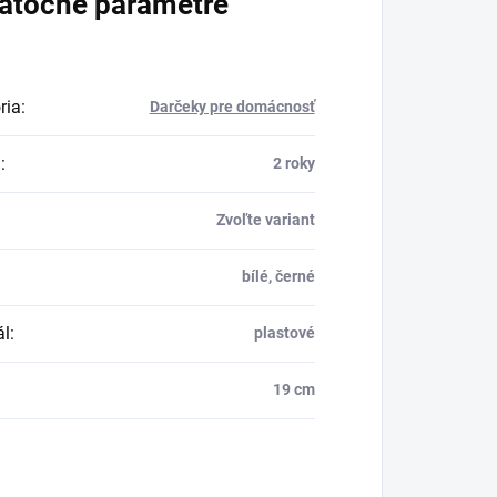
atočné parametre
ria
:
Darčeky pre domácnosť
a
:
2 roky
Zvoľte variant
bílé, černé
ál
:
plastové
19 cm