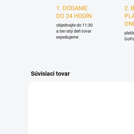
1. DODANIE
2. 
DO 24 HODÍN
PL
ON
objednajte do 11:30
a ten istý deň tovar
platb
expedujeme
GoPa
Súvisiaci tovar
D4476