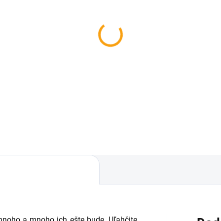
SKLADOM
SKL
lepovacie nástenné
Neviditeľná polica
iny na stenu - vtáky a
€9,05
va
,11
Do košíka
Do košíka
mnoho a mnoho ich ešte bude. Uľahčite