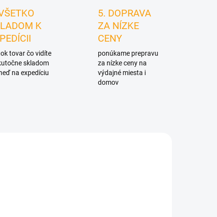
 VŠETKO
5. DOPRAVA
LADOM K
ZA NÍZKE
PEDÍCII
CENY
ok tovar čo vidíte
ponúkame prepravu
skutočne skladom
za nízke ceny na
neď na expedíciu
výdajné miesta i
domov
3420