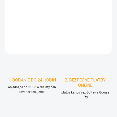
MOŽNOSTI
DORUČENIA
−
+
Pridať do košíka
DETAILNÉ INFORMÁCIE
STRÁŽIŤ
1. DODANIE DO 24 HODÍN
2. BEZPEČNÉ PLATBY
ONLINE
objednajte do 11:30 a ten istý deň
tovar expedujeme
platby kartou cez GoPay a Google
Pay