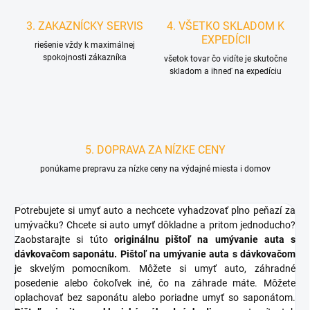
3. ZAKAZNÍCKY SERVIS
4. VŠETKO SKLADOM K
EXPEDÍCII
riešenie vždy k maximálnej
spokojnosti zákazníka
všetok tovar čo vidíte je skutočne
skladom a ihneď na expedíciu
5. DOPRAVA ZA NÍZKE CENY
ponúkame prepravu za nízke ceny na výdajné miesta i domov
Potrebujete si umyť auto a nechcete vyhadzovať plno peňazí za
umývačku? Chcete si auto umyť dôkladne a pritom jednoducho?
Zaobstarajte si túto
originálnu pištoľ na umývanie auta s
dávkovačom saponátu. Pištoľ na umývanie auta s dávkovačom
je skvelým pomocníkom. Môžete si umyť auto, záhradné
posedenie alebo čokoľvek iné, čo na záhrade máte. Môžete
oplachovať bez saponátu alebo poriadne umyť so saponátom.