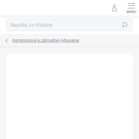
Prejsť
na
obsah
Hľadať
Kempingové a záhradné vybavenie
Neohodnotené
Podrobnosti hodnotenia