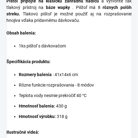
Pištoľ pripojte na klasickú záhradnú hadicu
a vytvoríte tak
tlakový prístroj na
báze wapky
. Pištoľ má 8
rôznych polôh
streku.
Tlakovú pištoľ je možné použiť aj na rozprašovanie
hnojiva vďaka prídavnému dávkovaču.
Obsah balenia:
1ks pištoľ s dávkovačom
Špecifikácia produktu:
Rozmery balenia
: 41x14x6 cm
Rôzne funkcie rozprašovania - 8 módov
Teplota vody nesmie prekročiť 40 °C
Hmotnosť balenia:
430 g
Hmotnosť výrobku:
318 g
Ilustračné videá: