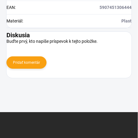
EAN
:
5907451306444
Materiál
:
Plast
Diskusia
Buďte prvý, kto napíše príspevok k tejto položke.
Pridať komentár
Z
á
p
ä