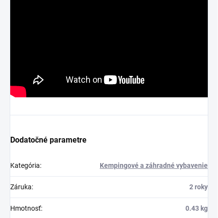
Dodatočné parametre
Kategória
:
Kempingové a záhradné vybavenie
Záruka
:
2 roky
Hmotnosť
:
0.43 kg