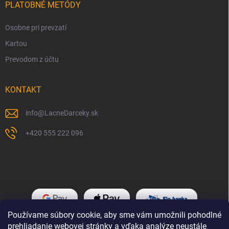
PLATOBNÉ METÓDY
Osobne pri prevzatí
Kartou
Prevodom z účtu
KONTAKT
info
@
LacneDarceky.sk
+420 555 222 096
Používame súbory cookie, aby sme vám umožnili pohodlné
prehliadanie webovej stránky a vďaka analýze neustále