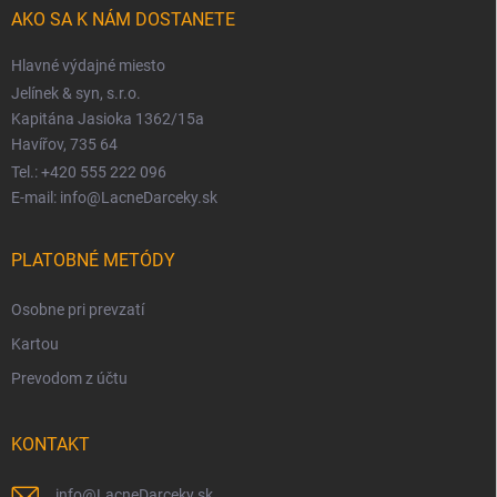
AKO SA K NÁM DOSTANETE
Hlavné výdajné miesto
Jelínek & syn, s.r.o.
Kapitána Jasioka 1362/15a
Havířov, 735 64
Tel.: +420 555 222 096
E-mail: info@LacneDarceky.sk
PLATOBNÉ METÓDY
Osobne pri prevzatí
Kartou
Prevodom z účtu
KONTAKT
info
@
LacneDarceky.sk