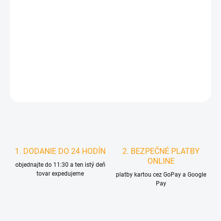
MOŽNOSTI
DORUČENIA
−
+
Pridať do košíka
DETAILNÉ INFORMÁCIE
STRÁŽIŤ
1. DODANIE DO 24 HODÍN
2. BEZPEČNÉ PLATBY
ONLINE
objednajte do 11:30 a ten istý deň
tovar expedujeme
platby kartou cez GoPay a Google
Pay