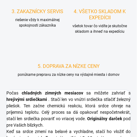
3. ZAKAZNÍCKY SERVIS
4. VŠETKO SKLADOM K
EXPEDÍCII
riešenie vždy k maximálnej
spokojnosti zákazníka
všetok tovar čo vidíte je skutočne
skladom a ihneď na expedíciu
5. DOPRAVA ZA NÍZKE CENY
ponúkame prepravu za nízke ceny na výdajné miesta i domov
Počas
chladných zimných mesiacov
sa môžete zahriať s
hrejivými srdiečkami
. Stačí len vo vnútri srdiečka stlačiť železný
pliešok. Ten začne chemickú reakciu, ktorá srdce ohreje na
príjemnú teplotu. Celý proces sa dá opakovať nespočetnekrát,
stačí len srdiečka povariť vo vriacej vode.
Originálny darček
pod
pre Vašich blízkych.
Keď sa srdce zmení na belavé a vychladne, stačí ho vložiť do