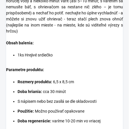
horúcej vody a niekoľko minút variť (asi 5–10 minút; s varením sa
nemusíte báť, s ohrievačom sa nestane nič zlého – je tomu
prispôsobené) a nechať ho potiť. nechajte ho úplne vychladnúť - a
môžete si znovu užiť ohrievač - teraz stačí plech znova ohnúť
(najlepšie na inom mieste - na mieste, kde sú viditeľné výrezy s
hrčou)
Obsah balenia:
1ks Hrejivé srdiečko
Parametre produktu:
Rozmery produktu:
6,5 x 8,5 cm
Doba hriania:
cca 30 minút
S nápisem nebo bez zasílá se dle skladovosti
Použitie:
Možno používať opakovane
Doba regenerácie:
varíme 10-20 min vo vriacej