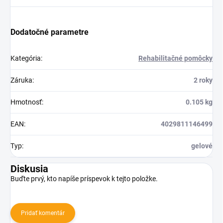
Dodatočné parametre
Kategória
:
Rehabilitačné pomôcky
Záruka
:
2 roky
Hmotnosť
:
0.105 kg
EAN
:
4029811146499
Typ
:
gelové
Diskusia
Buďte prvý, kto napíše príspevok k tejto položke.
Pridať komentár