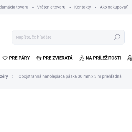
klamácia tovaru
Vrátenie tovaru
Kontakty
Ako nakupovať
Hľadať
PRE PÁRY
PRE ZVIERATÁ
NA PRÍLEŽITOSTI
zéry
Obojstranná nanolepiaca páska 30 mm x 3 m priehľadná
otenia
€0,82
€0,67 bez DPH
Jednotková
SKLADOM