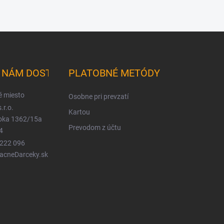
K NÁM DOSTANETE
PLATOBNÉ METÓDY
é miesto
Osobne pri prevzatí
.r.o.
Kartou
ioka 1362/15a
Prevodom z účtu
4
 222 096
LacneDarceky.sk