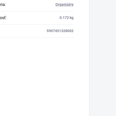
ria
:
Organizéry
osť
:
0.172 kg
5907451328002