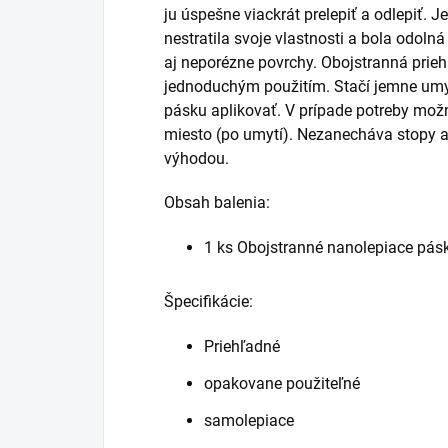
ju úspešne viackrát prelepiť a odlepiť. J
nestratila svoje vlastnosti a bola odolná
aj neporézne povrchy. Obojstranná prie
jednoduchým použitím. Stačí jemne umyť
pásku aplikovať. V prípade potreby možno
miesto (po umytí). Nezanecháva stopy a
výhodou.
Obsah balenia:
1 ks Obojstranné nanolepiace pás
Špecifikácie:
Priehľadné
opakovane použiteľné
samolepiace