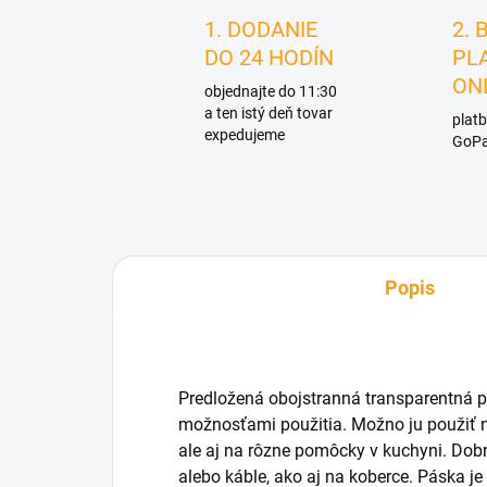
1. DODANIE
2. 
DO 24 HODÍN
PL
ON
objednajte do 11:30
a ten istý deň tovar
platb
expedujeme
GoPa
Popis
Predložená obojstranná transparentná 
možnosťami použitia. Možno ju použiť n
ale aj na rôzne pomôcky v kuchyni. Dobre
alebo káble, ako aj na koberce. Páska 