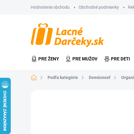
Prejsť
Hodnotenie obchodu
Obchodné podmienky
Re
na
obsah
PRE ŽENY
PRE MUŽOV
PRE DETI
Domov
Podľa kategórie
Domácnosť
Organi
Neohodnotené
Podrobnosti hodn