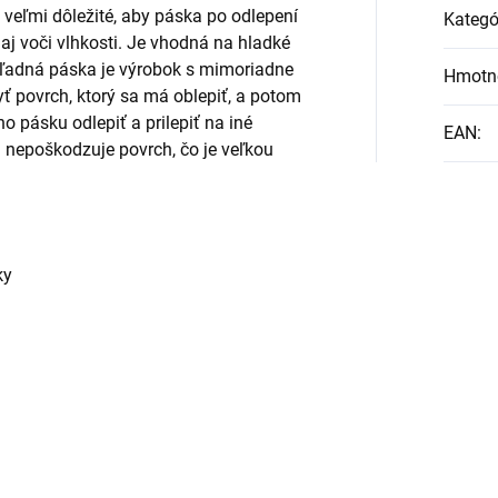
e veľmi dôležité, aby páska po odlepení
Kategó
 aj voči vlhkosti. Je vhodná na hladké
hľadná páska je výrobok s mimoriadne
Hmotn
 povrch, ktorý sa má oblepiť, a potom
 pásku odlepiť a prilepiť na iné
EAN
:
 nepoškodzuje povrch, čo je veľkou
ky