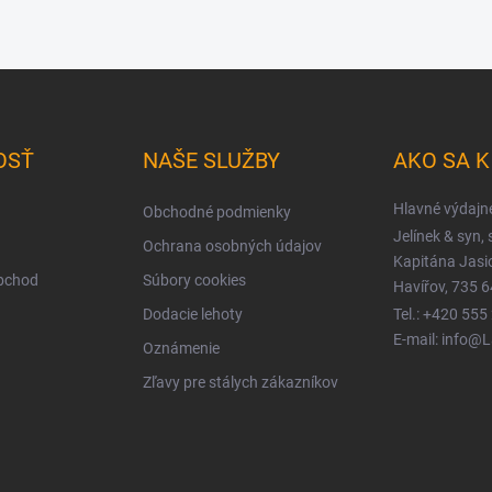
OSŤ
NAŠE SLUŽBY
AKO SA 
Hlavné výdajn
Obchodné podmienky
Jelínek & syn, s
Ochrana osobných údajov
Kapitána Jas
obchod
Súbory cookies
Havířov, 735 6
Dodacie lehoty
Tel.: +420 555
E-mail: info@
Oznámenie
Zľavy pre stálych zákazníkov