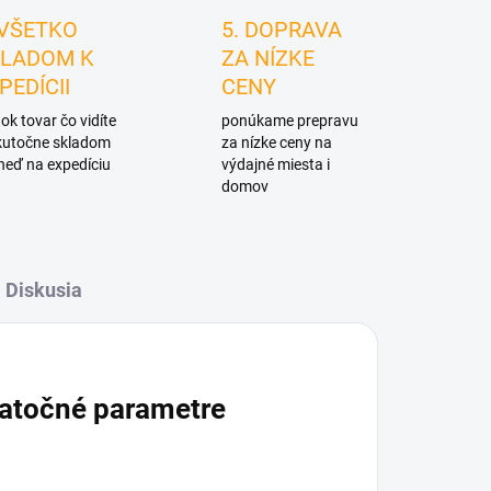
 VŠETKO
5. DOPRAVA
LADOM K
ZA NÍZKE
PEDÍCII
CENY
ok tovar čo vidíte
ponúkame prepravu
skutočne skladom
za nízke ceny na
neď na expedíciu
výdajné miesta i
domov
Diskusia
atočné parametre