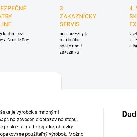
BEZPEČNÉ
3.
4.
ATBY
ZAKAZNÍCKY
SK
LINE
SERVIS
EX
y kartou cez
riešenie vždy k
všet
y a Google Pay
maximálnej
je 
spokojnosti
a ih
zákazníka
páska je výrobok s mnohými
Dod
apr. na zavesenie obrazov na stenu,
 poslúži aj na fotografie, obrázky
je opakovane použiteľný výrobok. Možno