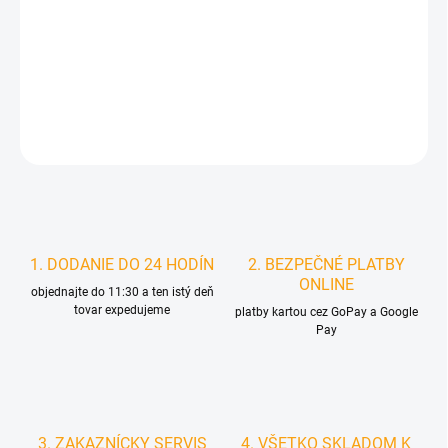
DORUČIŤ DO:
12.8.2026
MOŽNOSTI
DORUČENIA
DETAILNÉ INFORMÁCIE
STRÁŽIŤ
1. DODANIE DO 24 HODÍN
2. BEZPEČNÉ PLATBY
ONLINE
objednajte do 11:30 a ten istý deň
tovar expedujeme
platby kartou cez GoPay a Google
Pay
3. ZAKAZNÍCKY SERVIS
4. VŠETKO SKLADOM K