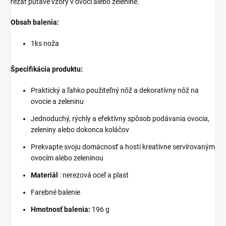
rezať pútavé vzory v ovocí alebo zelenine.
Obsah balenia:
1ks noža
Špecifikácia produktu:
Praktický a ľahko použiteľný nôž a dekoratívny nôž na
ovocie a zeleninu
Jednoduchý, rýchly a efektívny spôsob podávania ovocia,
zeleniny alebo dokonca koláčov
Prekvapte svoju domácnosť a hostí kreatívne servírovaným
ovocím alebo zeleninou
Materiál
: nerezová oceľ a plast
Farebné balenie
Hmotnosť balenia:
196 g