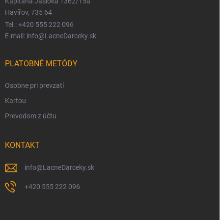
Kapitána Jasioka 1362/15a
Havířov, 735 64
Tel.: +420 555 222 096
E-mail: info@LacneDarceky.sk
PLATOBNÉ METÓDY
Osobne pri prevzatí
Kartou
Prevodom z účtu
KONTAKT
info
@
LacneDarceky.sk
+420 555 222 096