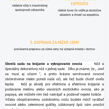
EXPEDÍCII
riešenie vždy k maximálnej
spokojnosti zákazníka
všetok tovar čo vidíte je skutočne
skladom a ihneď na expedíciu
5. DOPRAVA ZA NÍZKE CENY
ponúkame prepravu za nízke ceny na výdajné miesta i domov
Skvelá sada na krájanie a vykrajovanie ovocia
.
Nôž a
špeciálny dekoratívny nôž v jednej sade.
Dlho je známe, že „
Jesť
sa musí aj očami
“, a preto krásne servírované ovocné
občerstvenie nielen poteší naše oči, ale tiež bude chutiť oveľa
lepšie.
Nôž je skvelý pre efektívne a efektívne krájanie a
podávanie melónu alebo viacerých exotického ovocia, ako je
papaya, ale môžete ním tiež nakrájať a podávať nejaké koláče.
Vďaka obojstrannému ozdobnému nožu budete môcť vyrábať
ovocné alebo zeleninové guličky, zúbkovaný špíz vám umožní