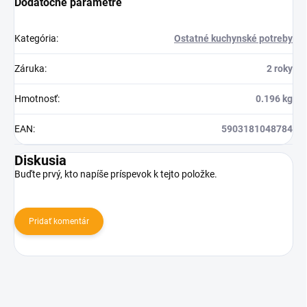
Dodatočné parametre
Kategória
:
Ostatné kuchynské potreby
Záruka
:
2 roky
Hmotnosť
:
0.196 kg
EAN
:
5903181048784
Diskusia
Buďte prvý, kto napíše príspevok k tejto položke.
Pridať komentár