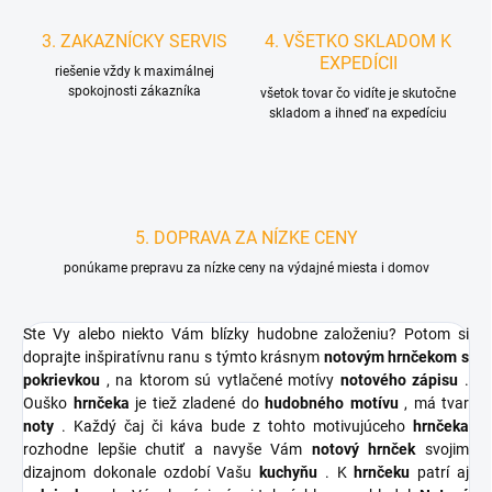
3. ZAKAZNÍCKY SERVIS
4. VŠETKO SKLADOM K
EXPEDÍCII
riešenie vždy k maximálnej
spokojnosti zákazníka
všetok tovar čo vidíte je skutočne
skladom a ihneď na expedíciu
5. DOPRAVA ZA NÍZKE CENY
ponúkame prepravu za nízke ceny na výdajné miesta i domov
Ste Vy alebo niekto Vám blízky hudobne založeniu? Potom si
doprajte inšpiratívnu ranu s týmto krásnym
notovým hrnčekom s
pokrievkou
, na ktorom sú vytlačené motívy
notového zápisu
.
Ouško
hrnčeka
je tiež zladené do
hudobného motívu
, má tvar
noty
. Každý čaj či káva bude z tohto motivujúceho
hrnčeka
rozhodne lepšie chutiť a navyše Vám
notový hrnček
svojim
dizajnom dokonale ozdobí Vašu
kuchyňu
. K
hrnčeku
patrí aj