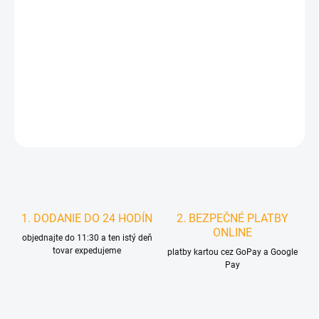
MOŽNOSTI
DORUČENIA
−
+
Pridať do košíka
DETAILNÉ INFORMÁCIE
STRÁŽIŤ
1. DODANIE DO 24 HODÍN
2. BEZPEČNÉ PLATBY
ONLINE
objednajte do 11:30 a ten istý deň
tovar expedujeme
platby kartou cez GoPay a Google
Pay