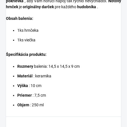
pokrievka
, aby Vám horúci nápoj tak rýchlo nevychladol.
Notový
hrnček
je
originálny darček
pre každého
hudobníka
.
Obsah balenia:
1ks hrnčeka
1ks viečka
Špecifikácia produktu:
Rozmery
balenia: 14,5 x 14,5 x 9 cm
Materiál
: keramika
Výška
: 10 cm
Priemer
: 7,5 cm
Objem
: 250 ml