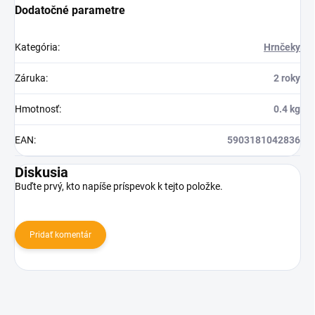
Dodatočné parametre
Kategória
:
Hrnčeky
Záruka
:
2 roky
Hmotnosť
:
0.4 kg
EAN
:
5903181042836
Diskusia
Buďte prvý, kto napíše príspevok k tejto položke.
Pridať komentár