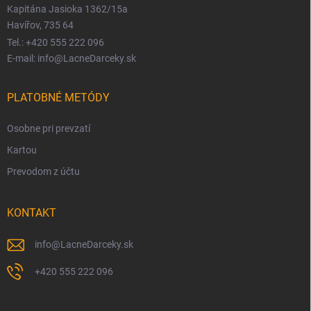
Kapitána Jasioka 1362/15a
Havířov, 735 64
Tel.: +420 555 222 096
E-mail: info@LacneDarceky.sk
PLATOBNÉ METÓDY
Osobne pri prevzatí
Kartou
Prevodom z účtu
KONTAKT
info
@
LacneDarceky.sk
+420 555 222 096