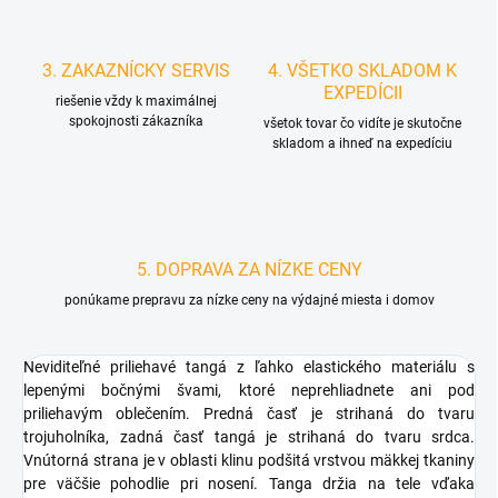
3. ZAKAZNÍCKY SERVIS
4. VŠETKO SKLADOM K
EXPEDÍCII
riešenie vždy k maximálnej
spokojnosti zákazníka
všetok tovar čo vidíte je skutočne
skladom a ihneď na expedíciu
5. DOPRAVA ZA NÍZKE CENY
ponúkame prepravu za nízke ceny na výdajné miesta i domov
Neviditeľné priliehavé tangá z ľahko elastického materiálu s
lepenými bočnými švami, ktoré neprehliadnete ani pod
priliehavým oblečením. Predná časť je strihaná do tvaru
trojuholníka, zadná časť tangá je strihaná do tvaru srdca.
Vnútorná strana je v oblasti klinu podšitá vrstvou mäkkej tkaniny
pre väčšie pohodlie pri nosení. Tanga držia na tele vďaka