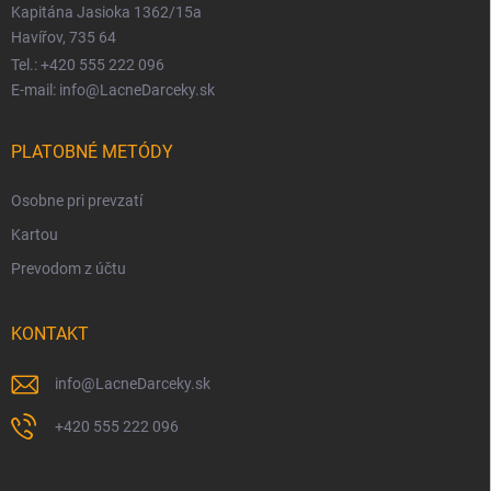
Kapitána Jasioka 1362/15a
Havířov, 735 64
Tel.: +420 555 222 096
E-mail: info@LacneDarceky.sk
PLATOBNÉ METÓDY
Osobne pri prevzatí
Kartou
Prevodom z účtu
KONTAKT
info
@
LacneDarceky.sk
+420 555 222 096