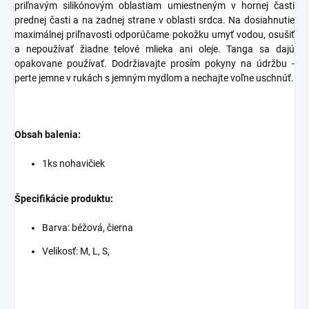
priľnavým silikónovým oblastiam umiestneným v hornej časti
prednej časti a na zadnej strane v oblasti srdca. Na dosiahnutie
maximálnej priľnavosti odporúčame pokožku umyť vodou, osušiť
a nepoužívať žiadne telové mlieka ani oleje. Tanga sa dajú
opakovane používať. Dodržiavajte prosím pokyny na údržbu -
perte jemne v rukách s jemným mydlom a nechajte voľne uschnúť.
Obsah balenia:
1ks nohavičiek
Špecifikácie produktu:
Barva: béžová, čierna
Velikosť: M, L, S,