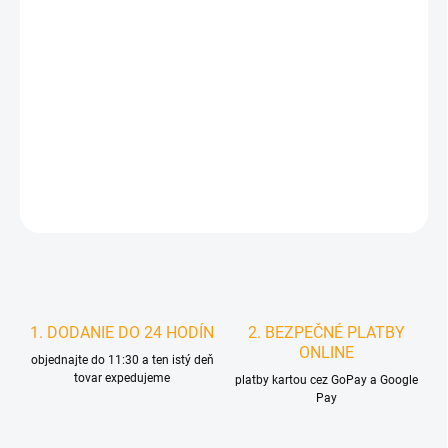
MÔŽEME DORUČIŤ DO:
ZVOĽTE VARIANT
MOŽNOSTI DORUČENIA
−
+
Pridať do košíka
DETAILNÉ INFORMÁCIE
STRÁŽIŤ
1. DODANIE DO 24 HODÍN
2. BEZPEČNÉ PLATBY
ONLINE
objednajte do 11:30 a ten istý deň
tovar expedujeme
platby kartou cez GoPay a Google
Pay