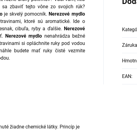
Dod
 sa zbaviť tejto vône zo svojich rúk?
o
je skvelý pomocník.
Nerezové mydlo
travinami, ktoré sú aromatické. Ide o
esnak, cibuľa, ryby a ďalšie.
Nerezové
Kategó
ať.
Nerezové mydlo
nenahrádza bežné
travinami si opláchnite ruky pod vodou
Záruk
náhle budete mať ruky čisté vezmite
odou.
Hmotn
EAN
:
uté žiadne chemické látky. Princíp je