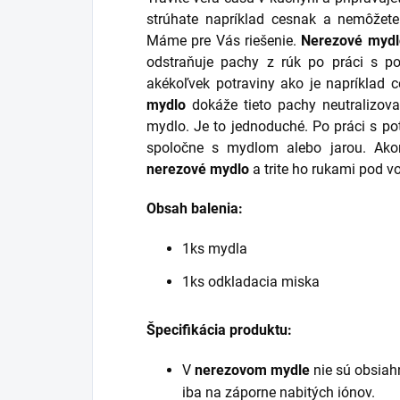
strúhate napríklad cesnak a nemôžete
Máme pre Vás riešenie.
Nerezové mydl
odstraňuje pachy z rúk po práci s po
akékoľvek potraviny ako je napríklad c
mydlo
dokáže tieto pachy neutralizov
mydlo. Je to jednoduché. Po práci s po
spoločne s mydlom alebo jarou. Ako
nerezové mydlo
a trite ho rukami pod v
Obsah balenia:
1ks mydla
1ks odkladacia miska
Špecifikácia produktu:
V
nerezovom mydle
nie sú obsiahn
iba na záporne nabitých iónov.