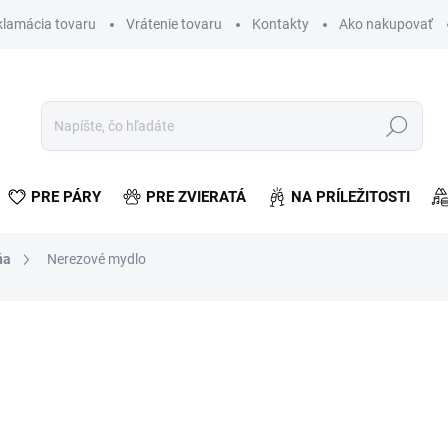
klamácia tovaru
Vrátenie tovaru
Kontakty
Ako nakupovať
Hľadať
PRE PÁRY
PRE ZVIERATÁ
NA PRÍLEŽITOSTI
ňa
Nerezové mydlo
otenia
€4,04
€3,28 bez DPH
Jednotková
SKLADOM