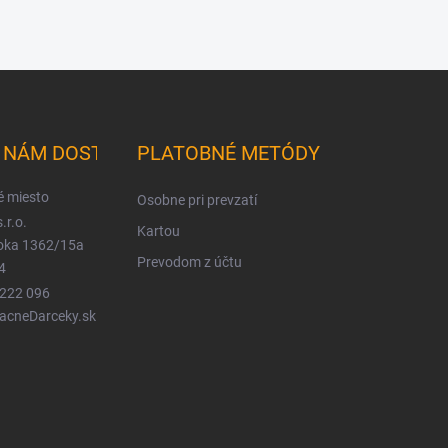
K NÁM DOSTANETE
PLATOBNÉ METÓDY
é miesto
Osobne pri prevzatí
.r.o.
Kartou
ioka 1362/15a
Prevodom z účtu
4
 222 096
LacneDarceky.sk