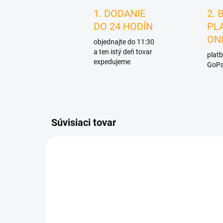
1. DODANIE
2. 
DO 24 HODÍN
PL
ON
objednajte do 11:30
a ten istý deň tovar
platb
expedujeme
GoPa
Súvisiaci tovar
D2929