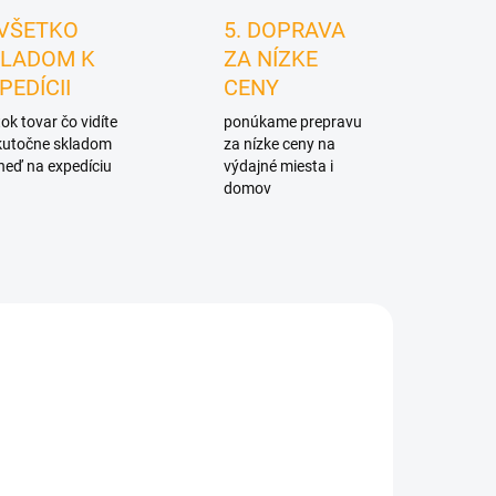
 VŠETKO
5. DOPRAVA
LADOM K
ZA NÍZKE
PEDÍCII
CENY
ok tovar čo vidíte
ponúkame prepravu
skutočne skladom
za nízke ceny na
neď na expedíciu
výdajné miesta i
domov