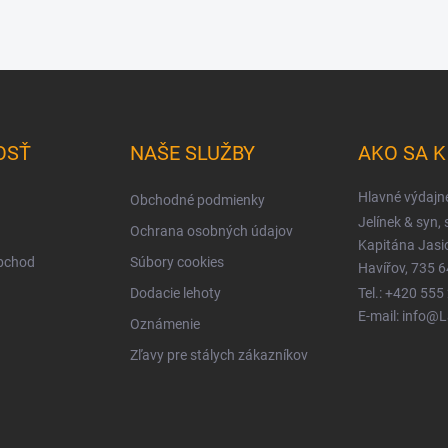
OSŤ
NAŠE SLUŽBY
AKO SA 
Hlavné výdajn
Obchodné podmienky
Jelínek & syn, s
Ochrana osobných údajov
Kapitána Jas
obchod
Súbory cookies
Havířov, 735 6
Dodacie lehoty
Tel.: +420 555
E-mail: info@
Oznámenie
Zľavy pre stálych zákazníkov