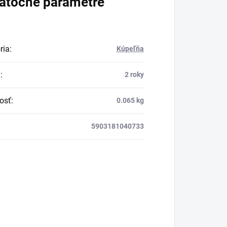
atočné parametre
ria
:
Kúpeľňa
a
:
2 roky
osť
:
0.065 kg
5903181040733