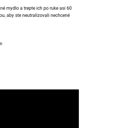
é mydlo a trepte ich po ruke asi 60
u, aby ste
neutralizovali nechcené
cm