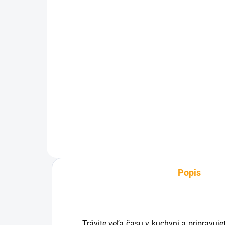
SKLADOM
Kozmetický balíček
Fu
Pivrnec mini - gél +
80
mydlo + šampón
€2
€8,63
Do košíka
Popis
Trávite veľa času v kuchyni a pripravu