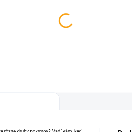
SKLADOM
nny osuška dážďovky
x160 cm
5,33
Do košíka
jete rôzne druhy pokrmov? Vadí vám, keď