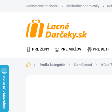
Prejsť
Hodnotenie obchodu
Obchodné podmienky
Re
na
obsah
PRE ŽENY
PRE MUŽOV
PRE DETI
Domov
Podľa kategórie
Domácnosť
Kúpeľ
Neohodnotené
Podrobnosti hodn