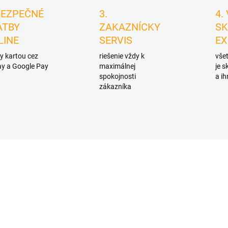
BEZPEČNÉ
3.
4.
ATBY
ZAKAZNÍCKY
SK
LINE
SERVIS
EX
y kartou cez
riešenie vždy k
všet
y a Google Pay
maximálnej
je 
spokojnosti
a ih
zákazníka
D4418