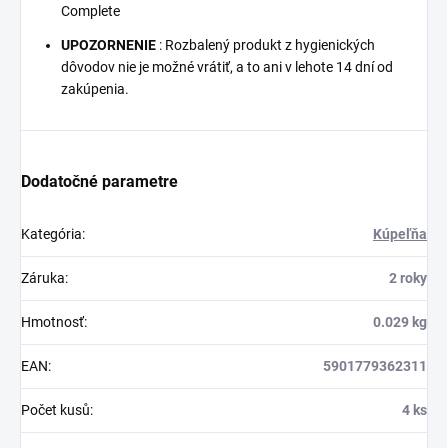
Complete
UPOZORNENIE
: Rozbalený produkt z hygienických
dôvodov nie je možné vrátiť, a to ani v lehote 14 dní od
zakúpenia.
Dodatočné parametre
Kategória
:
Kúpeľňa
Záruka
:
2 roky
Hmotnosť
:
0.029 kg
EAN
:
5901779362311
Počet kusů
:
4 ks