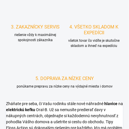
3. ZAKAZNÍCKY SERVIS
4. VŠETKO SKLADOM K
EXPEDÍCII
riešenie vždy k maximálnej
spokojnosti zákazníka
všetok tovar čo vidíte je skutočne
skladom a ihneď na expedíciu
5. DOPRAVA ZA NÍZKE CENY
ponúkame prepravu za nízke ceny na výdajné miesta i domov
Zháňate pre seba, či Vašu rodinku stále nové náhradné
hlavice
na
elektrickú kefku
Oral-B. Už sa nemusíte predierať davy v
nákupných centrách, objednajte si každodennú nevyhnutnosť z
pohodlia Vášho domova a ušetrite si cestu do obchodu. Tipy
Floss Action sú dokonalým riešením pre každého, kto má problém