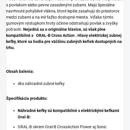
s povlakom alebo pevne zasadenými zubami. Majú špeciálne
navrhnuté pohyblivé vlákna, ktoré lepšie zasahujú do priestorov
medzi zubami a na iné ťažko dostupné miesta. Vďaka týmto
gumovým výstupkom hroty účinne odstraňujú povlak a zvyšky
potravín.
Nejedná sa o originálne hlavice, sú však plne
kompatibilné s
ORAL-B Cross Action
.
Hlavy elektrickej zubnej
kefky, ktoré sa hodia pre väčšinu zubných kefiek dostupných na
trhu.
Obsah balenia:
4ks náhradné zubné kefky
Špecifikácia produktu:
Náhradné kefky sú kompatibilné s elektrickými kefkami
Oral-B:
ORAL-B okrem Oral-B
CrossAction Power aj Sonic