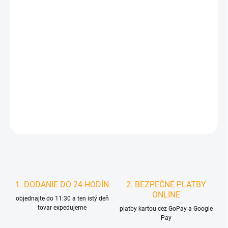
cena:
MÔŽEME
DORUČIŤ DO:
11.8.2026
MOŽNOSTI
DORUČENIA
−
+
Pridať do košíka
DETAILNÉ INFORMÁCIE
STRÁŽIŤ
1. DODANIE DO 24 HODÍN
2. BEZPEČNÉ PLATBY
ONLINE
objednajte do 11:30 a ten istý deň
tovar expedujeme
platby kartou cez GoPay a Google
Pay