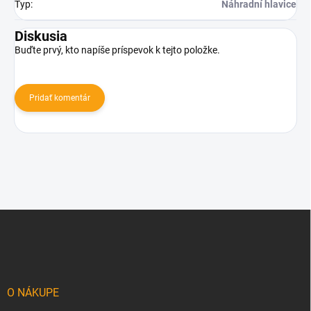
Typ
:
Náhradní hlavice
Diskusia
Buďte prvý, kto napíše príspevok k tejto položke.
Pridať komentár
Z
á
p
ä
t
i
O NÁKUPE
e