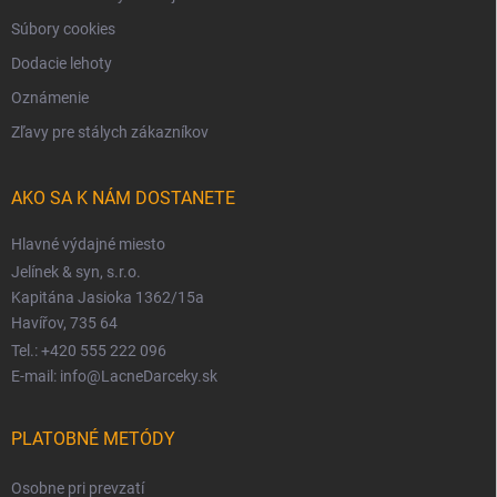
Súbory cookies
Dodacie lehoty
Oznámenie
Zľavy pre stálych zákazníkov
AKO SA K NÁM DOSTANETE
Hlavné výdajné miesto
Jelínek & syn, s.r.o.
Kapitána Jasioka 1362/15a
Havířov, 735 64
Tel.: +420 555 222 096
E-mail: info@LacneDarceky.sk
PLATOBNÉ METÓDY
Osobne pri prevzatí