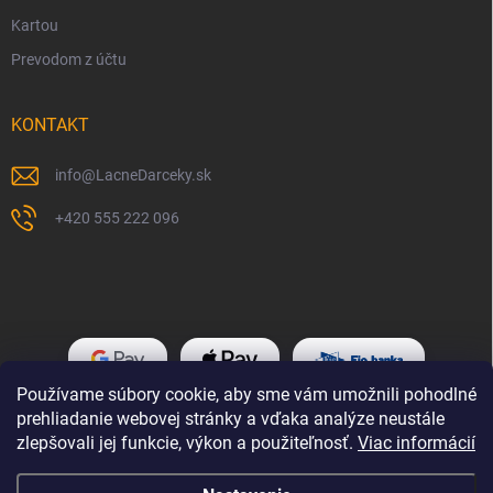
Kartou
Prevodom z účtu
KONTAKT
info
@
LacneDarceky.sk
+420 555 222 096
Používame súbory cookie, aby sme vám umožnili pohodlné
prehliadanie webovej stránky a vďaka analýze neustále
zlepšovali jej funkcie, výkon a použiteľnosť.
Viac informácií