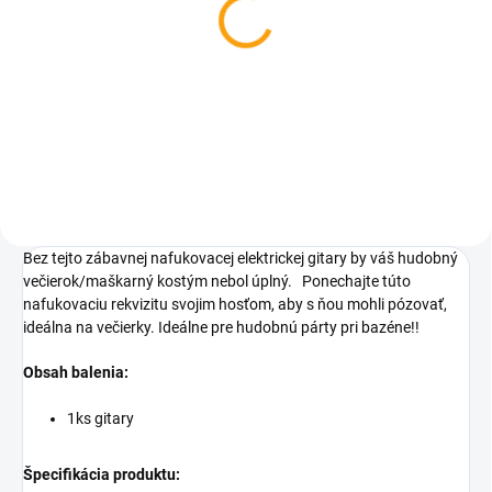
Gitarový hrnček -
elektrická gitara
€18,31
Do košíka
Bez tejto zábavnej nafukovacej elektrickej gitary by váš hudobný
večierok/maškarný kostým nebol úplný.
Ponechajte túto
nafukovaciu rekvizitu svojim hosťom, aby s ňou mohli pózovať,
ideálna na večierky. Ideálne pre hudobnú párty pri bazéne!!
Obsah balenia:
1ks gitary
Špecifikácia produktu: