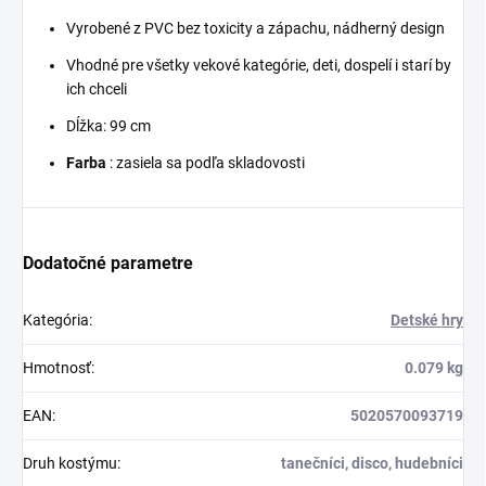
Vyrobené z PVC bez toxicity a zápachu, nádherný design
Vhodné pre všetky vekové kategórie, deti, dospelí i starí by
ich chceli
Dĺžka: 99 cm
Farba
: zasiela sa podľa skladovosti
Dodatočné parametre
Kategória
:
Detské hry
Hmotnosť
:
0.079 kg
EAN
:
5020570093719
Druh kostýmu
:
tanečníci, disco, hudebníci