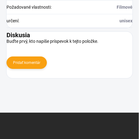
Požadované vlastnosti
:
Filmové
určení
:
unisex
Diskusia
Buďte prvý, kto napíše príspevok k tejto položke.
Pridať komentár
Z
á
p
ä