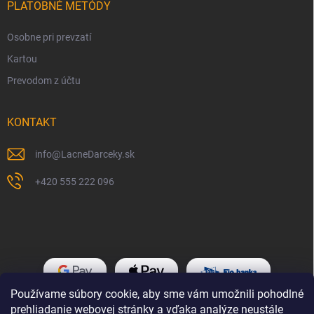
PLATOBNÉ METÓDY
Osobne pri prevzatí
Kartou
Prevodom z účtu
KONTAKT
info
@
LacneDarceky.sk
+420 555 222 096
Používame súbory cookie, aby sme vám umožnili pohodlné
prehliadanie webovej stránky a vďaka analýze neustále