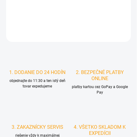
MOŽNOSTI
DORUČENIA
DETAILNÉ INFORMÁCIE
STRÁŽIŤ
1. DODANIE DO 24 HODÍN
2. BEZPEČNÉ PLATBY
ONLINE
objednajte do 11:30 a ten istý deň
tovar expedujeme
platby kartou cez GoPay a Google
Pay
3. ZAKAZNÍCKY SERVIS
4. VŠETKO SKLADOM K
EXPEDÍCII
riešenie vždy k maximálnej