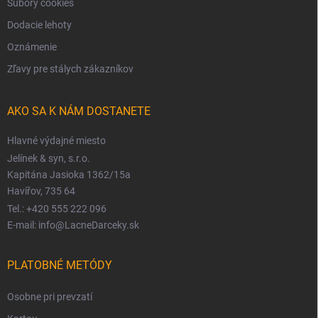
Súbory cookies
Dodacie lehoty
Oznámenie
Zľavy pre stálych zákazníkov
AKO SA K NÁM DOSTANETE
Hlavné výdajné miesto
Jelínek & syn, s.r.o.
Kapitána Jasioka 1362/15a
Havířov, 735 64
Tel.: +420 555 222 096
E-mail: info@LacneDarceky.sk
PLATOBNÉ METÓDY
Osobne pri prevzatí