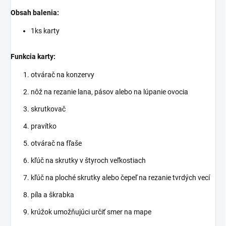
Obsah balenia:
1ks karty
Funkcia karty:
otvárač na konzervy
nôž na rezanie lana, pásov alebo na lúpanie ovocia
skrutkovač
pravítko
otvárač na fľaše
kľúč na skrutky v štyroch veľkostiach
kľúč na ploché skrutky alebo čepeľ na rezanie tvrdých vecí
píla a škrabka
krúžok umožňujúci určiť smer na mape