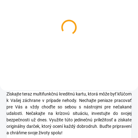
SKLADOM
SKLADOM
Karta prežitia
Praktický granát na
prežitie
€0,73
€4,82
Do košíka
Detail
Získajte teraz multifunkčnú kreditnú kartu, ktorá môže byť kľúčom
k Vašej záchrane v prípade nehody. Nechajte peniaze pracovať
pre Vás a vždy choďte so sebou s nástrojmi pre nečakané
udalosti. Nečakajte na krízovú situáciu, investujte do svojej
bezpečnosti už dnes. Využite túto jedinečnú príležitosť a získate
originálny darček, ktorý ocení každý dobrodruh. Buďte pripravení
a chráňme svoje životy spolu!