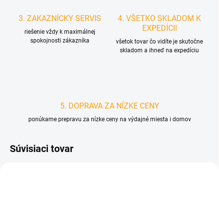
3. ZAKAZNÍCKY SERVIS
4. VŠETKO SKLADOM K
EXPEDÍCII
riešenie vždy k maximálnej
spokojnosti zákazníka
všetok tovar čo vidíte je skutočne
skladom a ihneď na expedíciu
5. DOPRAVA ZA NÍZKE CENY
ponúkame prepravu za nízke ceny na výdajné miesta i domov
Súvisiaci tovar
D0690
D3882/ARM