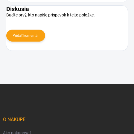
Diskusia
Buďte prvý, kto napíše príspevok k tejto položke.
Pridať komentár
Z
á
p
ä
t
i
O NÁKUPE
e
Ako nakupovať