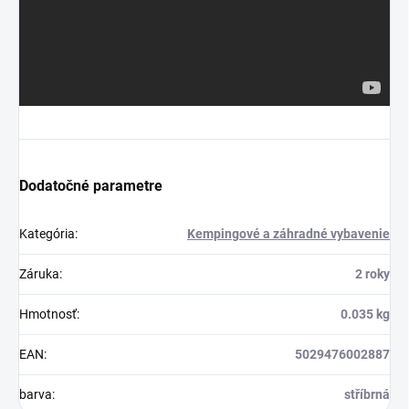
Dodatočné parametre
Kategória
:
Kempingové a záhradné vybavenie
Záruka
:
2 roky
Hmotnosť
:
0.035 kg
EAN
:
5029476002887
barva
:
stříbrná