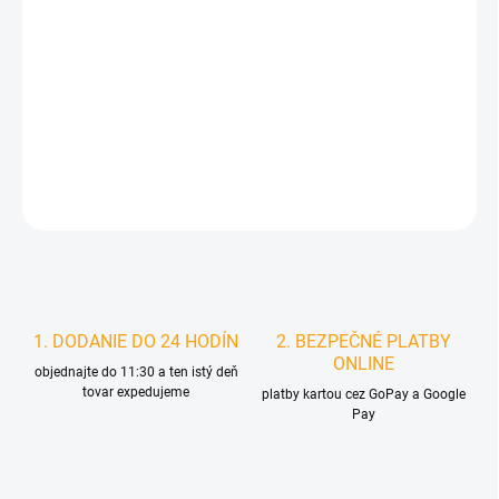
MOŽNOSTI
DORUČENIA
−
+
Pridať do košíka
DETAILNÉ INFORMÁCIE
STRÁŽIŤ
1. DODANIE DO 24 HODÍN
2. BEZPEČNÉ PLATBY
ONLINE
objednajte do 11:30 a ten istý deň
tovar expedujeme
platby kartou cez GoPay a Google
Pay