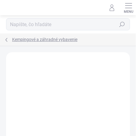
Prejsť
na
obsah
Hľadať
Kempingové a záhradné vybavenie
Neohodnotené
Podrobnosti hodnotenia