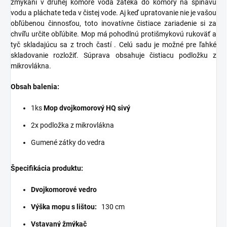
žmýkaní v druhej komore voda zateká do komory na špinavú
vodu a pláchate teda v čistej vode. Aj keď upratovanie nie je vašou
obľúbenou činnosťou, toto inovatívne čistiace zariadenie si za
chvíľu určite obľúbite. Mop má pohodlnú protišmykovú rukoväť a
tyč skladajúcu sa z troch častí . Celú sadu je možné pre ľahké
skladovanie rozložiť. Súprava obsahuje čistiacu podložku z
mikrovlákna.
Obsah balenia:
1ks
Mop dvojkomorový HQ sivý
2x podložka z mikrovlákna
Gumené zátky do vedra
Špecifikácia produktu:
Dvojkomorové vedro
Výška mopu s lištou:
130 cm
Vstavaný žmýkač