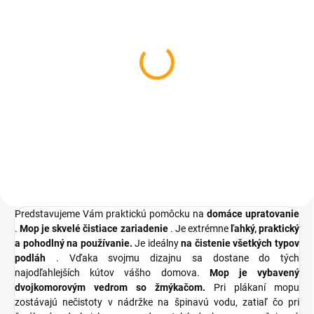
SKLADOM
Bezpečnostná kľučka na
okná
€4,14
Detail
Predstavujeme Vám praktickú pomôcku na
domáce upratovanie
.
Mop je skvelé čistiace zariadenie
. Je extrémne
ľahký, praktický
a pohodlný na používanie.
Je ideálny
na čistenie všetkých typov
podláh
. Vďaka svojmu dizajnu sa dostane do tých
najodľahlejších kútov vášho domova.
Mop je vybavený
dvojkomorovým vedrom so žmýkačom.
Pri plákaní mopu
zostávajú nečistoty v nádržke na špinavú vodu, zatiaľ čo pri