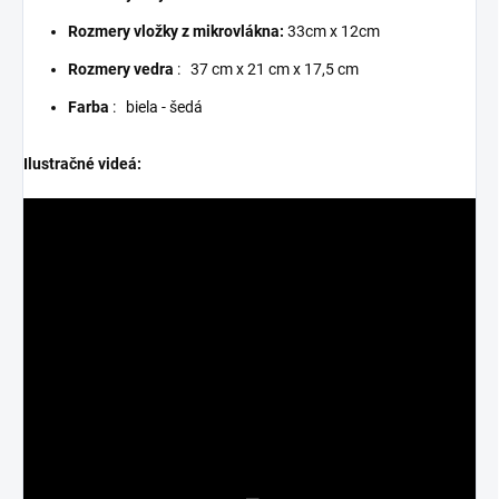
Rozmery vložky z mikrovlákna:
33cm x 12cm
Rozmery vedra
:
37 cm x 21 cm x 17,5 cm
Farba
:
biela - šedá
Ilustračné videá: