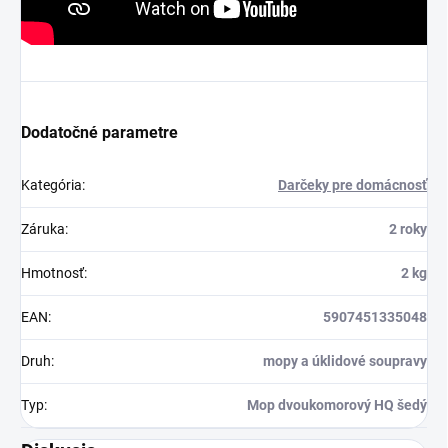
Dodatočné parametre
Kategória
:
Darčeky pre domácnosť
Záruka
:
2 roky
Hmotnosť
:
2 kg
EAN
:
5907451335048
Druh
:
mopy a úklidové soupravy
Typ
:
Mop dvoukomorový HQ šedý