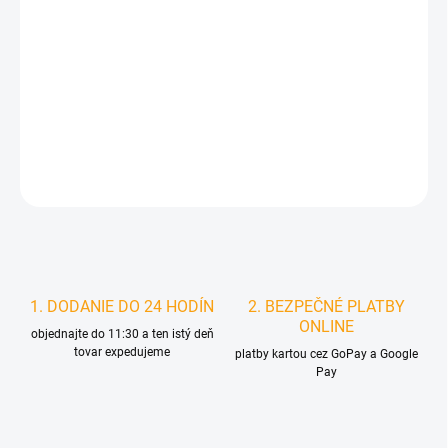
MOŽNOSTI
DORUČENIA
−
+
Pridať do košíka
DETAILNÉ INFORMÁCIE
STRÁŽIŤ
1. DODANIE DO 24 HODÍN
2. BEZPEČNÉ PLATBY
ONLINE
objednajte do 11:30 a ten istý deň
tovar expedujeme
platby kartou cez GoPay a Google
Pay