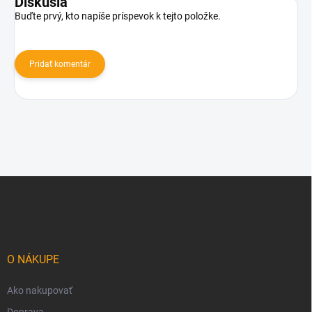
Diskusia
Buďte prvý, kto napíše príspevok k tejto položke.
Pridať komentár
Z
á
p
ä
t
i
O NÁKUPE
e
Ako nakupovať
Doprava