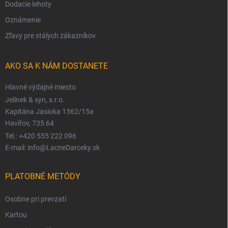
Dodacie lehoty
Oznámenie
Zľavy pre stálych zákazníkov
AKO SA K NÁM DOSTANETE
Hlavné výdajné miesto
Jelínek & syn, s.r.o.
Kapitána Jasioka 1362/15a
Havířov, 735 64
Tel.: +420 555 222 096
E-mail: info@LacneDarceky.sk
PLATOBNÉ METÓDY
Osobne pri prevzatí
Kartou