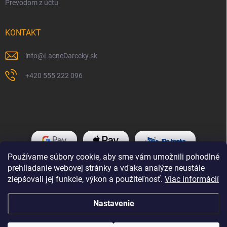
Prevodom z účtu
KONTAKT
info
@
LacneDarceky.sk
+420 555 222 096
Používame súbory cookie, aby sme vám umožnili pohodlné
prehliadanie webovej stránky a vďaka analýze neustále
zlepšovali jej funkcie, výkon a použiteľnosť.
Viac informácií
Nastavenie