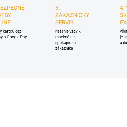
BEZPEČNÉ
3.
4.
ATBY
ZAKAZNÍCKY
SK
LINE
SERVIS
EX
y kartou cez
riešenie vždy k
všet
y a Google Pay
maximálnej
je 
spokojnosti
a ih
zákazníka