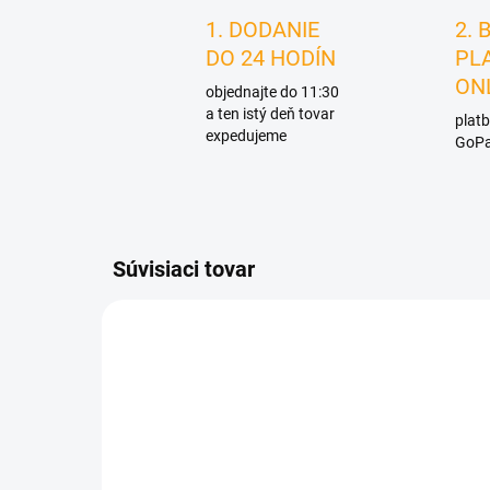
1. DODANIE
2. 
DO 24 HODÍN
PL
ON
objednajte do 11:30
a ten istý deň tovar
platb
expedujeme
GoPa
Súvisiaci tovar
D4685