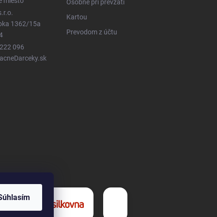
é miesto
Osobne pri prevzatí
.r.o.
Kartou
ioka 1362/15a
Prevodom z účtu
4
 222 096
LacneDarceky.sk
Súhlasím