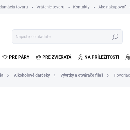
klamácia tovaru
Vrátenie tovaru
Kontakty
Ako nakupovať
Hľadať
PRE PÁRY
PRE ZVIERATÁ
NA PRÍLEŽITOSTI
ňa
Alkoholové darčeky
Vývrtky a otvárače fliaš
Hovoriac
otenia
€9,10
€7,40 bez DPH
Jednotková
SKLADOM