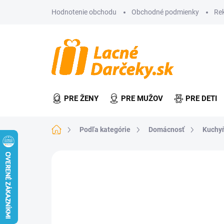
Prejsť
Hodnotenie obchodu
Obchodné podmienky
Re
na
obsah
PRE ŽENY
PRE MUŽOV
PRE DETI
Domov
Podľa kategórie
Domácnosť
Kuchy
Neohodnotené
Podrobnosti hodn