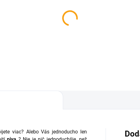
pijete viac? Alebo Vás jednoducho len
Dod
ití
piva
? Nie je nič jednoduchšie, než