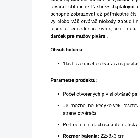
otvárať obľúbené fľaštičky
digitálnym
schopné zobrazovať až päťmiestne čísl
vy alebo váš otvárač niekedy zabudli n
jasne a jednoducho zistíte, akú mát
darček
pre mužov
pivára
.
Obsah balenia:
1ks hovoriaceho otvárača s počít
Parametre produktu:
Počet otvorených pív si otvárač p
Je možné ho kedykoľvek resetov
strane otvárača
Po troch minútach sa automaticky 
Rozmer balenia:
22x8x3 cm