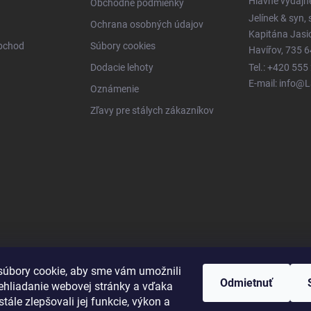
Hlavné výdajn
Obchodné podmienky
Jelínek & syn, s
Ochrana osobných údajov
Kapitána Jas
obchod
Súbory cookies
Havířov, 735 6
Dodacie lehoty
Tel.: +420 555
E-mail: info@
Oznámenie
Zľavy pre stálych zákazníkov
úbory cookie, aby sme vám umožnili
Odmietnuť
ehliadanie webovej stránky a vďaka
tále zlepšovali jej funkcie, výkon a