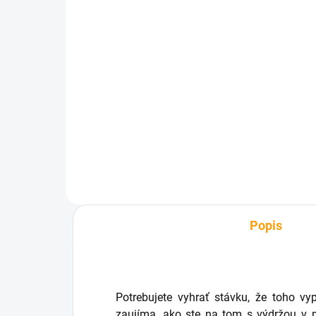
SKLADOM
Beer Spa pivný vlasový
šampón 250 ml
€2,41
Do košíka
Popis
Potrebujete vyhrať stávku, že toho vy
zaujíma, ako ste na tom s výdržou v p