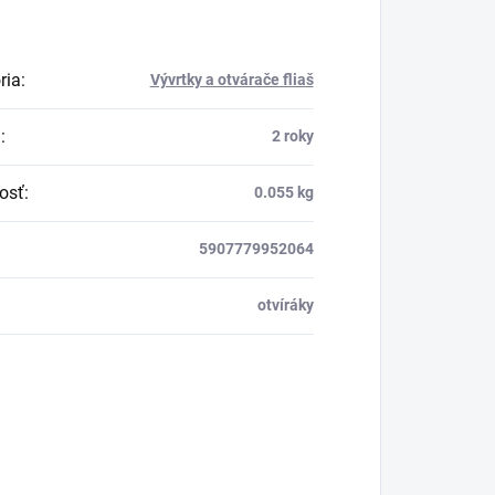
ria
:
Vývrtky a otvárače fliaš
a
:
2 roky
osť
:
0.055 kg
5907779952064
otvíráky