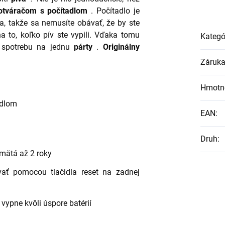
otváračom s počítadlom
. Počítadlo je
a, takže sa nemusíte obávať, že by ste
a to, koľko pív ste vypili. Vďaka tomu
Kategó
e spotrebu na jednu
párty
.
Originálny
Záruk
Hmotn
adlom
EAN
:
Druh
:
amätá až 2 roky
ať pomocou tlačidla reset na zadnej
vypne kvôli úspore batérií