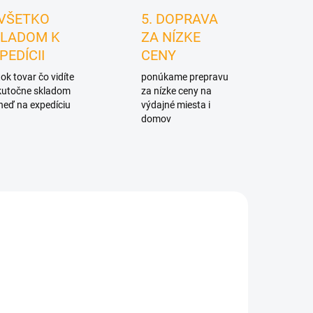
 VŠETKO
5. DOPRAVA
LADOM K
ZA NÍZKE
PEDÍCII
CENY
ok tovar čo vidíte
ponúkame prepravu
skutočne skladom
za nízke ceny na
neď na expedíciu
výdajné miesta i
domov