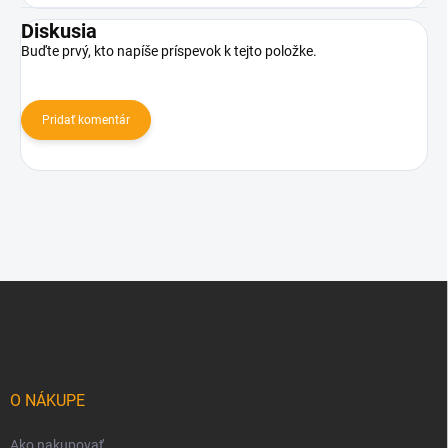
Diskusia
Buďte prvý, kto napíše príspevok k tejto položke.
Pridať komentár
Z
á
p
ä
t
i
O NÁKUPE
e
Ako nakupovať