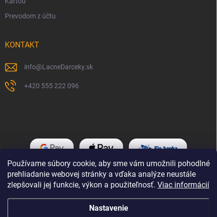
Kartou
Prevodom z účtu
KONTAKT
info
@
LacneDarceky.sk
+420 555 222 096
Používame súbory cookie, aby sme vám umožnili pohodlné
prehliadanie webovej stránky a vďaka analýze neustále
zlepšovali jej funkcie, výkon a použiteľnosť.
Viac informácií
Nastavenie