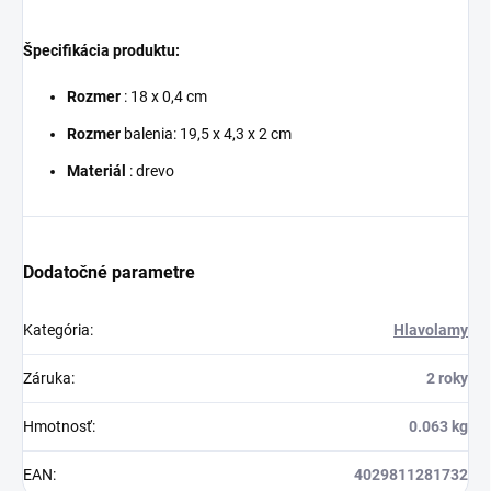
Špecifikácia produktu:
Rozmer
: 18 x 0,4 cm
Rozmer
balenia: 19,5 x 4,3 x 2 cm
Materiál
: drevo
Dodatočné parametre
Kategória
:
Hlavolamy
Záruka
:
2 roky
Hmotnosť
:
0.063 kg
EAN
:
4029811281732