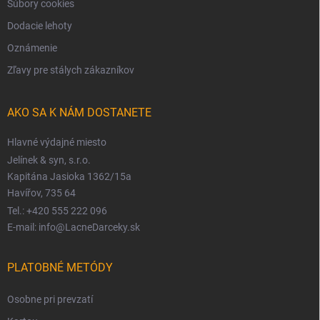
Súbory cookies
Dodacie lehoty
Oznámenie
Zľavy pre stálych zákazníkov
AKO SA K NÁM DOSTANETE
Hlavné výdajné miesto
Jelínek & syn, s.r.o.
Kapitána Jasioka 1362/15a
Havířov, 735 64
Tel.: +420 555 222 096
E-mail: info@LacneDarceky.sk
PLATOBNÉ METÓDY
Osobne pri prevzatí