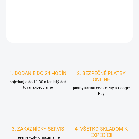
MOŽNOSTI
DORUČENIA
DETAILNÉ INFORMÁCIE
STRÁŽIŤ
1. DODANIE DO 24 HODÍN
2. BEZPEČNÉ PLATBY
ONLINE
objednajte do 11:30 a ten istý deň
tovar expedujeme
platby kartou cez GoPay a Google
Pay
3. ZAKAZNÍCKY SERVIS
4. VŠETKO SKLADOM K
EXPEDÍCII
riešenie vždy k maximálnej