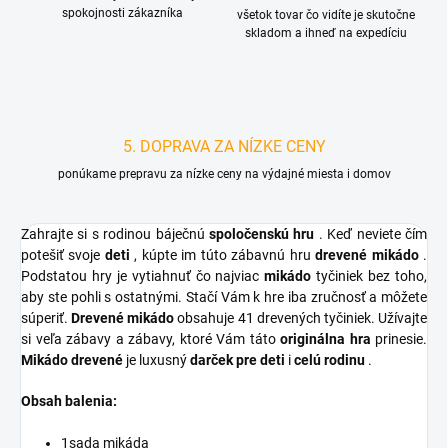
spokojnosti zákazníka
všetok tovar čo vidíte je skutočne
skladom a ihneď na expedíciu
5. DOPRAVA ZA NÍZKE CENY
ponúkame prepravu za nízke ceny na výdajné miesta i domov
Zahrajte si s rodinou báječnú
spoločenskú hru
. Keď neviete čím
potešiť svoje
deti
, kúpte im túto zábavnú hru
drevené mikádo
.
Podstatou hry je vytiahnuť čo najviac
mikádo
tyčiniek bez toho,
aby ste pohli s ostatnými. Stačí Vám k hre iba zručnosť a môžete
súperiť.
Drevené mikádo
obsahuje 41 drevených tyčiniek. Užívajte
si veľa zábavy a zábavy, ktoré Vám táto
originálna hra
prinesie.
Mikádo drevené
je luxusný
darček pre deti
i
celú rodinu
.
Obsah balenia:
1sada mikáda