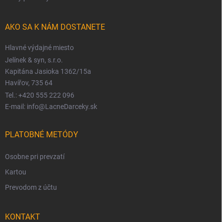
AKO SA K NÁM DOSTANETE
Hlavné výdajné miesto
Jelínek & syn, s.r.o.
Kapitána Jasioka 1362/15a
Havířov, 735 64
Tel.: +420 555 222 096
E-mail: info@LacneDarceky.sk
PLATOBNÉ METÓDY
Osobne pri prevzatí
Kartou
Prevodom z účtu
KONTAKT