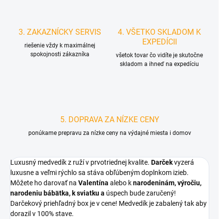
3. ZAKAZNÍCKY SERVIS
4. VŠETKO SKLADOM K
EXPEDÍCII
riešenie vždy k maximálnej
spokojnosti zákazníka
všetok tovar čo vidíte je skutočne
skladom a ihneď na expedíciu
5. DOPRAVA ZA NÍZKE CENY
ponúkame prepravu za nízke ceny na výdajné miesta i domov
Luxusný medvedík z ruží v prvotriednej kvalite.
Darček
vyzerá
luxusne a veľmi rýchlo sa stáva obľúbeným doplnkom izieb.
Môžete ho darovať na
Valentína
alebo k
narodeninám,
výročiu,
narodeniu bábätka, k sviatku a
úspech bude zaručený!
Darčekový priehľadný box je v cene! Medvedík je zabalený tak aby
dorazil v 100% stave.