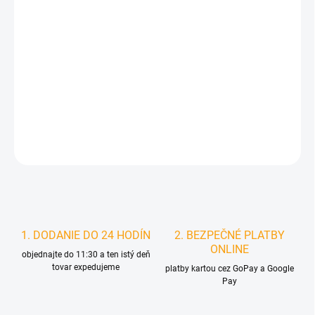
DORUČIŤ DO:
10.8.2026
MOŽNOSTI
DORUČENIA
−
+
Pridať do košíka
DETAILNÉ INFORMÁCIE
STRÁŽIŤ
1. DODANIE DO 24 HODÍN
2. BEZPEČNÉ PLATBY
ONLINE
objednajte do 11:30 a ten istý deň
tovar expedujeme
platby kartou cez GoPay a Google
Pay