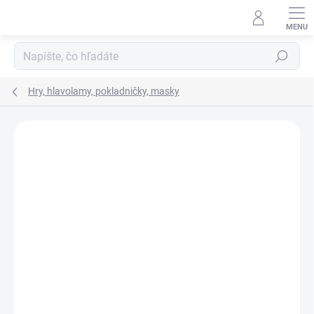
Prejsť
na
obsah
Hľadať
Hry, hlavolamy, pokladničky, masky
Neohodnotené
Podrobnosti hodnotenia