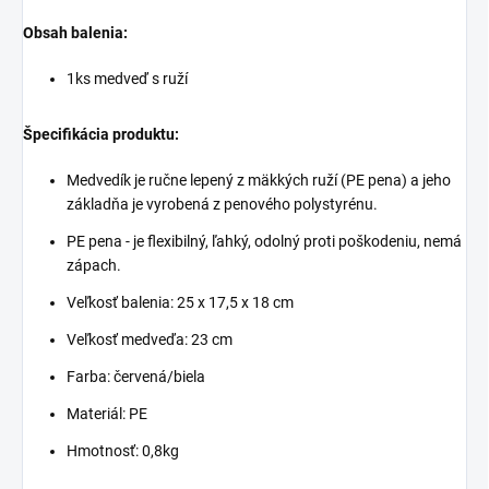
Obsah balenia:
1ks medveď s ruží
Špecifikácia produktu:
Medvedík je ručne lepený z mäkkých ruží (PE pena) a jeho
základňa je vyrobená z penového polystyrénu.
PE pena - je flexibilný, ľahký, odolný proti poškodeniu, nemá
zápach.
Veľkosť balenia: 25 x 17,5 x 18 cm
Veľkosť medveďa: 23 cm
Farba: červená/biela
Materiál: PE
Hmotnosť: 0,8kg