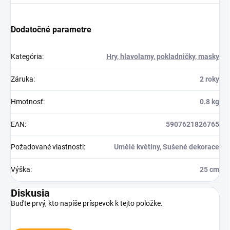
Dodatočné parametre
Kategória
:
Hry, hlavolamy, pokladničky, masky
Záruka
:
2 roky
Hmotnosť
:
0.8 kg
EAN
:
5907621826765
Požadované vlastnosti
:
Umělé květiny, Sušené dekorace
Výška
:
25 cm
Diskusia
Buďte prvý, kto napíše príspevok k tejto položke.