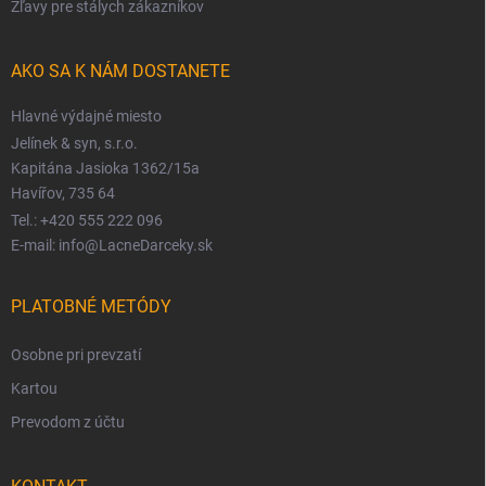
Zľavy pre stálych zákazníkov
AKO SA K NÁM DOSTANETE
Hlavné výdajné miesto
Jelínek & syn, s.r.o.
Kapitána Jasioka 1362/15a
Havířov, 735 64
Tel.: +420 555 222 096
E-mail: info@LacneDarceky.sk
PLATOBNÉ METÓDY
Osobne pri prevzatí
Kartou
Prevodom z účtu