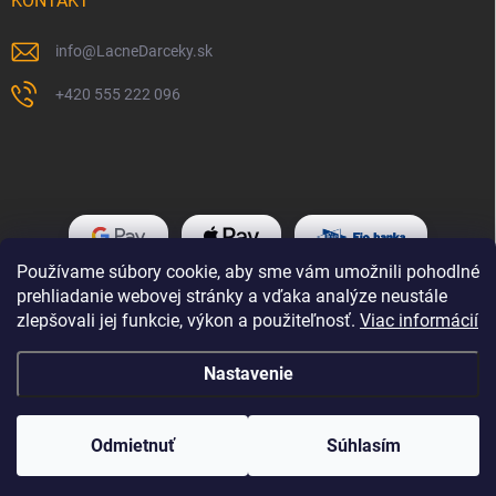
KONTAKT
info
@
LacneDarceky.sk
+420 555 222 096
Používame súbory cookie, aby sme vám umožnili pohodlné
prehliadanie webovej stránky a vďaka analýze neustále
zlepšovali jej funkcie, výkon a použiteľnosť.
Viac informácií
Nastavenie
Copyright 2026
LacneDarceky.sk
. Všetky práva vyhradené.
Odmietnuť
Súhlasím
Vytvoril Shoptet