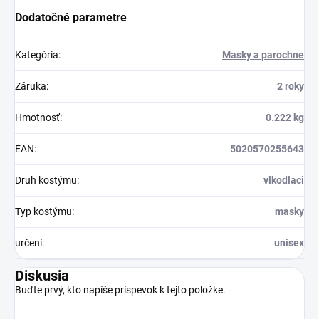
Dodatočné parametre
Kategória
:
Masky a parochne
Záruka
:
2 roky
Hmotnosť
:
0.222 kg
EAN
:
5020570255643
Druh kostýmu
:
vlkodlaci
Typ kostýmu
:
masky
určení
:
unisex
Diskusia
Buďte prvý, kto napíše príspevok k tejto položke.