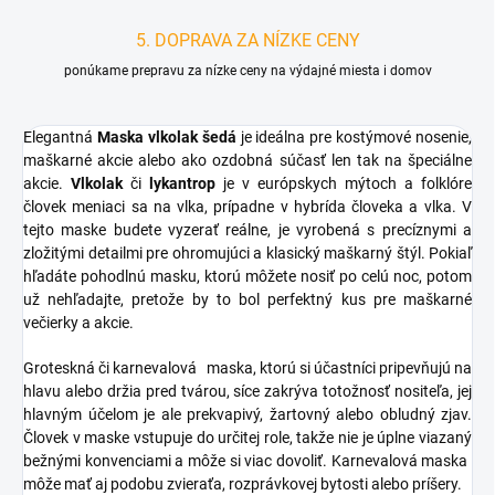
5. DOPRAVA ZA NÍZKE CENY
ponúkame prepravu za nízke ceny na výdajné miesta i domov
Elegantná
Maska vlkolak šedá
je ideálna pre kostýmové nosenie,
maškarné akcie alebo ako ozdobná súčasť len tak na špeciálne
akcie.
Vlkolak
či
lykantrop
je v európskych mýtoch a folklóre
človek meniaci sa na vlka, prípadne v hybrída človeka a vlka. V
tejto maske budete vyzerať reálne, je vyrobená s precíznymi a
zložitými detailmi pre ohromujúci a klasický maškarný štýl.
Pokiaľ
hľadáte pohodlnú masku, ktorú môžete nosiť po celú noc, potom
už nehľadajte, pretože by to bol perfektný kus pre maškarné
večierky a akcie.
Groteskná či
karnevalová
maska, ktorú si účastníci pripevňujú na
hlavu alebo držia pred tvárou, síce zakrýva totožnosť nositeľa, jej
hlavným účelom je ale prekvapivý, žartovný alebo obludný zjav.
Človek v maske vstupuje do určitej role, takže nie je úplne viazaný
bežnými konvenciami a môže si viac dovoliť. Karnevalová maska ​​
môže mať aj podobu zvieraťa, rozprávkovej bytosti alebo príšery.