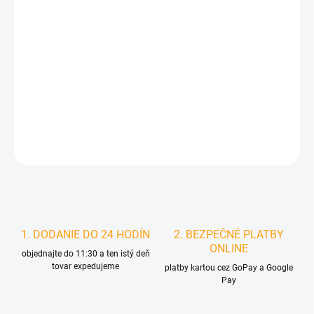
DORUČIŤ DO:
11.8.2026
MOŽNOSTI
DORUČENIA
−
+
Pridať do košíka
DETAILNÉ INFORMÁCIE
STRÁŽIŤ
1. DODANIE DO 24 HODÍN
2. BEZPEČNÉ PLATBY
ONLINE
objednajte do 11:30 a ten istý deň
tovar expedujeme
platby kartou cez GoPay a Google
Pay