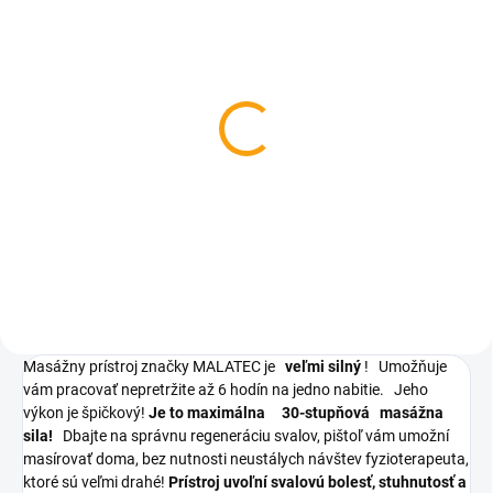
SKLADOM
SKLADOM
Crossfit švihadlo
Body slimmer - proti
celulitíde
€1,63
€6,90
Do košíka
Do košíka
Masážny prístroj značky MALATEC je
veľmi silný
!
Umožňuje
vám pracovať nepretržite až 6 hodín na jedno nabitie.
Jeho
výkon je špičkový!
Je to maximálna
30-stupňová
masážna
sila!
Dbajte na správnu regeneráciu svalov, pištoľ vám umožní
masírovať doma, bez nutnosti neustálych návštev fyzioterapeuta,
ktoré sú veľmi drahé!
Prístroj uvoľní svalovú bolesť, stuhnutosť a