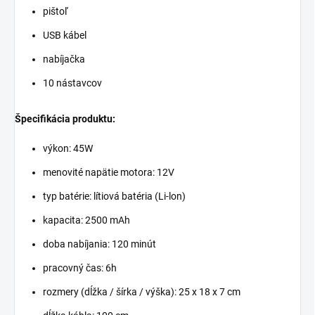
pištoľ
USB kábel
nabíjačka
10 nástavcov
Špecifikácia produktu:
výkon: 45W
menovité napätie motora: 12V
typ batérie: lítiová batéria (Li-lon)
kapacita: 2500 mAh
doba nabíjania: 120 minút
pracovný čas: 6h
rozmery (dĺžka / šírka / výška): 25 x 18 x 7 cm