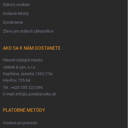
Súbory cookies
Dodacie lehoty
Oznámenie
Zľavy pre stálych zákazníkov
AKO SA K NÁM DOSTANETE
Hlavné výdajné miesto
Jelínek & syn, s.r.o.
Kapitána Jasioka 1362/15a
Havířov, 735 64
Tel.: +420 555 222 096
E-mail: info@LacneDarceky.sk
PLATOBNÉ METÓDY
Osobne pri prevzatí