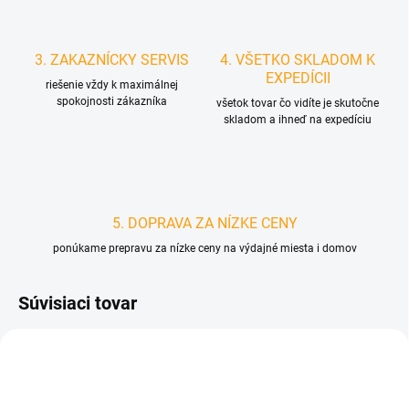
3. ZAKAZNÍCKY SERVIS
4. VŠETKO SKLADOM K
EXPEDÍCII
riešenie vždy k maximálnej
spokojnosti zákazníka
všetok tovar čo vidíte je skutočne
skladom a ihneď na expedíciu
5. DOPRAVA ZA NÍZKE CENY
ponúkame prepravu za nízke ceny na výdajné miesta i domov
Súvisiaci tovar
D3326
D3973