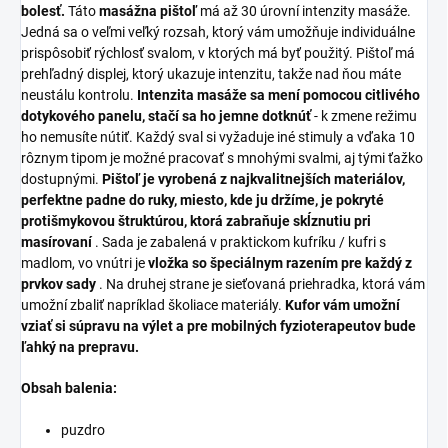
bolesť.
Táto
masážna pištoľ
má až 30 úrovní intenzity masáže.
Jedná sa o veľmi veľký rozsah, ktorý vám umožňuje individuálne
prispôsobiť rýchlosť svalom, v ktorých má byť použitý. Pištoľ má
prehľadný displej, ktorý
ukazuje intenzitu, takže nad ňou máte
neustálu kontrolu.
Intenzita masáže sa mení pomocou citlivého
dotykového panelu, stačí sa ho jemne dotknúť
- k zmene režimu
ho nemusíte nútiť. Každý sval si vyžaduje iné stimuly a vďaka 10
rôznym tipom je možné pracovať s mnohými svalmi, aj tými ťažko
dostupnými.
Pištoľ je vyrobená z najkvalitnejších materiálov,
perfektne padne do ruky, miesto, kde ju držíme, je pokryté
protišmykovou štruktúrou, ktorá zabraňuje skĺznutiu pri
masírovaní
.
Sada je zabalená v praktickom kufríku / kufri s
madlom, vo vnútri je
vložka so špeciálnym razením pre každý z
prvkov sady
. Na druhej strane je sieťovaná priehradka, ktorá vám
umožní zbaliť napríklad školiace materiály.
Kufor vám umožní
vziať si súpravu na výlet a pre mobilných fyzioterapeutov bude
ľahký na prepravu.
Obsah balenia:
puzdro