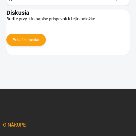
Diskusia
Buďte prvý, kto napíše príspevok k tejto položke.
Pridať komentár
Z
á
p
ä
t
i
O NÁKUPE
e