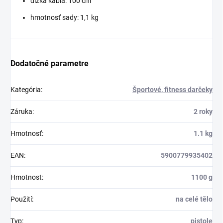
dĺžka kábla: 100 cm
hmotnosť sady: 1,1 kg
Dodatočné parametre
Kategória
:
Športové, fitness darčeky
Záruka
:
2 roky
Hmotnosť
:
1.1 kg
EAN
:
5900779935402
Hmotnost
:
1100 g
Použití
:
na celé tělo
Typ
:
pistole