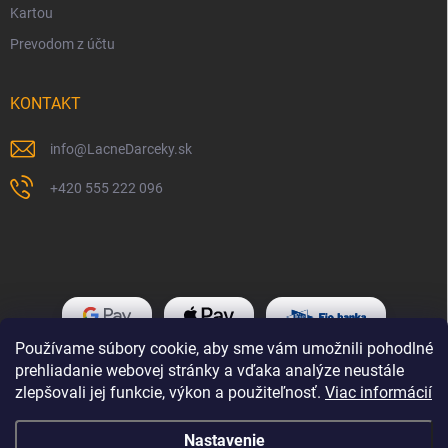
Kartou
Prevodom z účtu
KONTAKT
info
@
LacneDarceky.sk
+420 555 222 096
Používame súbory cookie, aby sme vám umožnili pohodlné
prehliadanie webovej stránky a vďaka analýze neustále
zlepšovali jej funkcie, výkon a použiteľnosť.
Viac informácií
Nastavenie