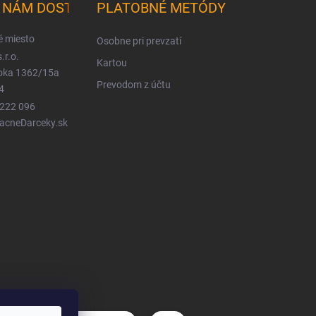
K NÁM DOSTANETE
PLATOBNÉ METÓDY
é miesto
Osobne pri prevzatí
.r.o.
Kartou
ioka 1362/15a
Prevodom z účtu
4
 222 096
LacneDarceky.sk