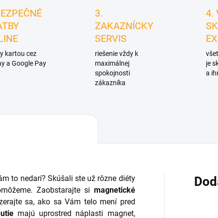
BEZPEČNÉ
3.
4.
ATBY
ZAKAZNÍCKY
SK
LINE
SERVIS
EX
y kartou cez
riešenie vždy k
všet
y a Google Pay
maximálnej
je 
spokojnosti
a ih
zákazníka
ám to nedarí? Skúšali ste už rôzne diéty
Dod
môžeme. Zaobstarajte si
magnetické
erajte sa, ako sa Vám telo mení pred
utie
majú uprostred náplasti magnet,