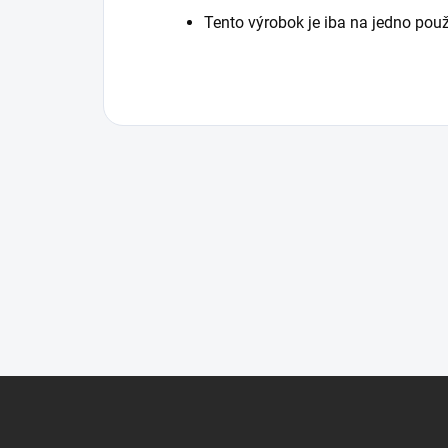
Tento výrobok je iba na jedno použi
Z
á
p