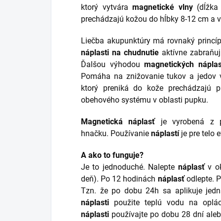
ktorý vytvára
magnetické vlny
(dĺžka 
prechádzajú kožou do hĺbky 8-12 cm a 
Liečba akupunktúry má rovnaký princí
náplasti na chudnutie
aktívne zabraňuj
Ďalšou výhodou
magnetických náplas
Pomáha na znižovanie tukov a jedov v
ktorý preniká do kože prechádzajú pr
obehového systému v oblasti pupku.
Magnetická náplasť
je vyrobená z p
hnačku. Používanie
náplastí
je pre telo e
A ako to funguje?
Je to jednoduché. Nalepte
náplasť
v ok
deň). Po 12 hodinách
náplasť
odlepte. P
Tzn. že po dobu 24h sa aplikuje jed
náplasti
použite teplú vodu na oplác
náplasti
používajte po dobu 28 dní aleb