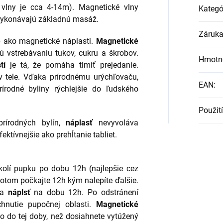
vlny je cca 4-14m). Magnetické vlny
Kategó
vykonávajú základnú masáž.
Záruk
p ako magnetické náplasti.
Magnetické
ú vstrebávaniu tukov, cukru a škrobov.
Hmotn
tí
je tá, že pomáha tlmiť prejedanie.
 tele. Vďaka prírodnému urýchľovaču,
EAN
:
írodné byliny rýchlejšie do ľudského
Použití
rírodných bylín,
náplasť
nevyvoláva
fektívnejšie ako prehĺtanie tabliet.
olí pupku po dobu 12h (najlepšie cez
otom počkajte 12h kým nalepíte ďalšie.
na
náplsť
na dobu 12h. Po odstránení
hnutie pupočnej oblasti.
Magnetické
o do tej doby, než dosiahnete vytúžený