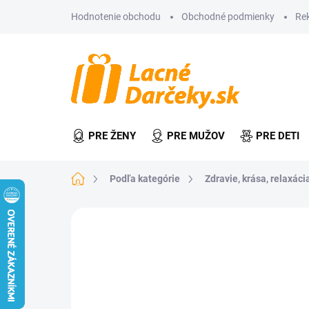
Prejsť
Hodnotenie obchodu
Obchodné podmienky
Re
na
obsah
PRE ŽENY
PRE MUŽOV
PRE DETI
Domov
Podľa kategórie
Zdravie, krása, relaxácia
Neohodnotené
Podrobnosti hodn