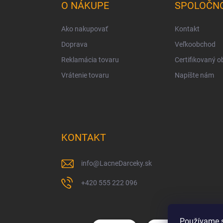
ä
O NÁKUPE
SPOLOČN
t
i
Ako nakupovať
Kontakt
e
Doprava
Veľkoobchod
Reklamácia tovaru
Certifikovaný 
Vrátenie tovaru
Napíšte nám
KONTAKT
info
@
LacneDarceky.sk
+420 555 222 096
Používame s