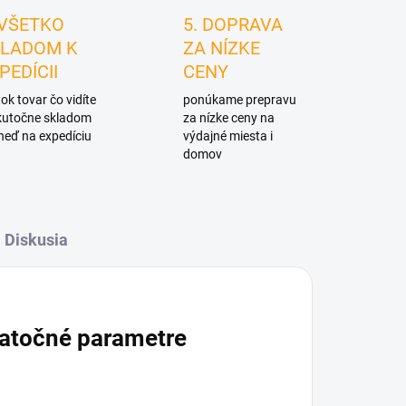
 VŠETKO
5. DOPRAVA
LADOM K
ZA NÍZKE
PEDÍCII
CENY
ok tovar čo vidíte
ponúkame prepravu
skutočne skladom
za nízke ceny na
neď na expedíciu
výdajné miesta i
domov
Diskusia
atočné parametre