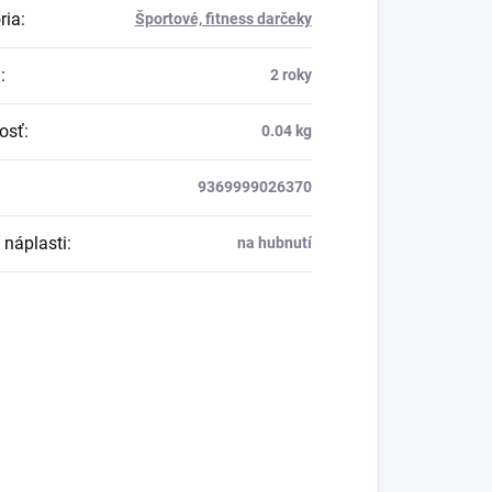
ria
:
Športové, fitness darčeky
a
:
2 roky
osť
:
0.04 kg
9369999026370
 náplasti
:
na hubnutí