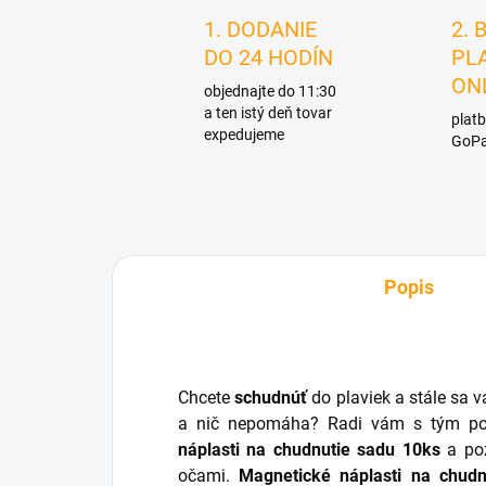
1. DODANIE
2. 
DO 24 HODÍN
PL
ON
objednajte do 11:30
a ten istý deň tovar
platb
expedujeme
GoPa
Popis
Chcete
schudnúť
do plaviek a stále sa v
a nič nepomáha? Radi vám s tým po
náplasti na chudnutie sadu 10ks
a poz
očami.
Magnetické náplasti na chudn