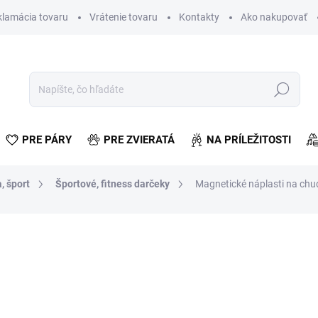
klamácia tovaru
Vrátenie tovaru
Kontakty
Ako nakupovať
Hľadať
PRE PÁRY
PRE ZVIERATÁ
NA PRÍLEŽITOSTI
, šport
Športové, fitness darčeky
Magnetické náplasti na chu
otenia
€4,04
€3,28 bez DPH
Jednotková
VYPREDANÉ