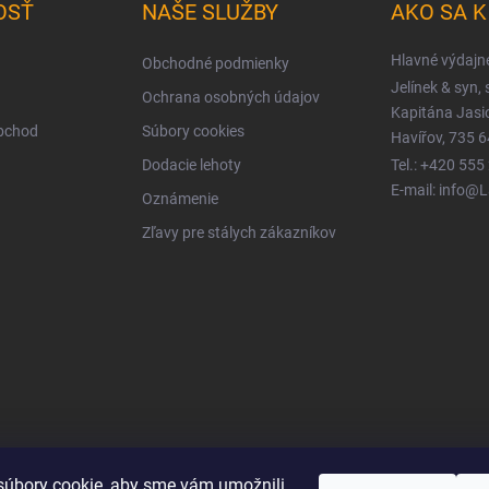
OSŤ
NAŠE SLUŽBY
AKO SA 
Hlavné výdajn
Obchodné podmienky
Jelínek & syn, s
Ochrana osobných údajov
Kapitána Jas
obchod
Súbory cookies
Havířov, 735 6
Dodacie lehoty
Tel.: +420 555
E-mail: info@
Oznámenie
Zľavy pre stálych zákazníkov
úbory cookie, aby sme vám umožnili