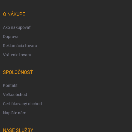
ä
t
i
O NÁKUPE
e
Ako nakupovať
Doprava
Reklamácia tovaru
Vrátenie tovaru
SPOLOČNOSŤ
Kontakt
Veľkoobchod
Certifikovaný obchod
Napíšte nám
NAŠE SLUŽBY