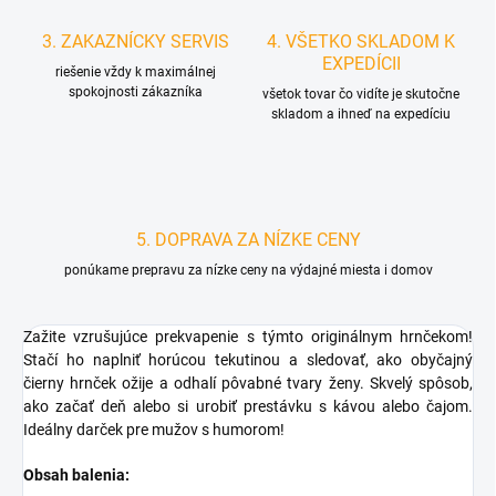
3. ZAKAZNÍCKY SERVIS
4. VŠETKO SKLADOM K
EXPEDÍCII
riešenie vždy k maximálnej
spokojnosti zákazníka
všetok tovar čo vidíte je skutočne
skladom a ihneď na expedíciu
5. DOPRAVA ZA NÍZKE CENY
ponúkame prepravu za nízke ceny na výdajné miesta i domov
Zažite vzrušujúce prekvapenie s týmto originálnym hrnčekom!
Stačí ho naplniť horúcou tekutinou a sledovať, ako obyčajný
čierny hrnček ožije a odhalí pôvabné tvary ženy. Skvelý spôsob,
ako začať deň alebo si urobiť prestávku s kávou alebo čajom.
Ideálny darček pre mužov s humorom!
Obsah balenia: