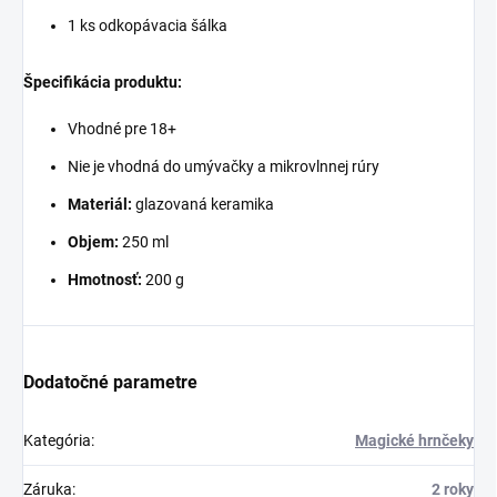
1 ks odkopávacia šálka
Špecifikácia produktu:
Vhodné pre 18+
Nie je vhodná do umývačky a mikrovlnnej rúry
Materiál:
glazovaná keramika
Objem:
250 ml
Hmotnosť:
200 g
Dodatočné parametre
Kategória
:
Magické hrnčeky
Záruka
:
2 roky