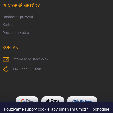
PLATOBNÉ METÓDY
Osobne pri prevzatí
Kartou
Prevodom z účtu
KONTAKT
info
@
LacneDarceky.sk
+420 555 222 096
Používame súbory cookie, aby sme vám umožnili pohodlné