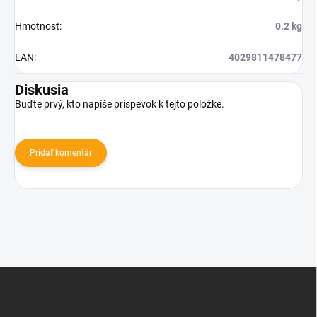
Hmotnosť
:
0.2 kg
EAN
:
4029811478477
Diskusia
Buďte prvý, kto napíše príspevok k tejto položke.
Pridať komentár
Z
á
p