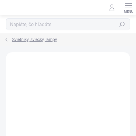
Prejsť
na
obsah
Hľadať
Svietniky, sviečky, lampy
Neohodnotené
Podrobnosti hodnotenia