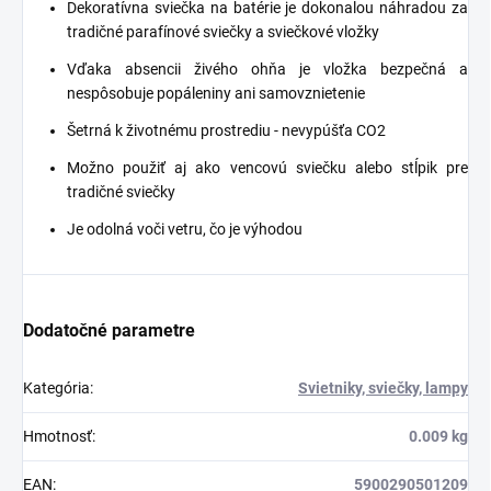
Dekoratívna sviečka na batérie je dokonalou náhradou za
tradičné parafínové sviečky a sviečkové vložky
Vďaka absencii živého ohňa je vložka bezpečná a
nespôsobuje popáleniny ani samovznietenie
Šetrná k životnému prostrediu - nevypúšťa CO2
Možno použiť aj ako vencovú sviečku alebo stĺpik pre
tradičné sviečky
Je odolná voči vetru, čo je výhodou
Dodatočné parametre
Kategória
:
Svietniky, sviečky, lampy
Hmotnosť
:
0.009 kg
EAN
:
5900290501209