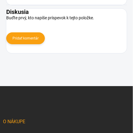
Diskusia
Buďte prvý, kto napíše príspevok k tejto položke.
Pridať komentár
Z
á
p
ä
t
i
O NÁKUPE
e