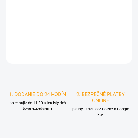
MOŽNOSTI
DORUČENIA
−
+
Pridať do košíka
DETAILNÉ INFORMÁCIE
STRÁŽIŤ
1. DODANIE DO 24 HODÍN
2. BEZPEČNÉ PLATBY
ONLINE
objednajte do 11:30 a ten istý deň
tovar expedujeme
platby kartou cez GoPay a Google
Pay