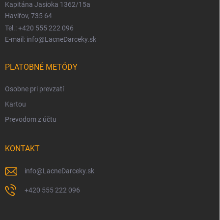
Kapitána Jasioka 1362/15a
Havířov, 735 64
Tel.: +420 555 222 096
E-mail: info@LacneDarceky.sk
PLATOBNÉ METÓDY
Osobne pri prevzatí
Kartou
Prevodom z účtu
KONTAKT
info
@
LacneDarceky.sk
+420 555 222 096