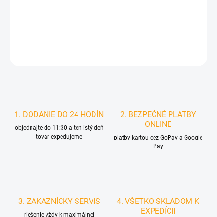
MOŽNOSTI
DORUČENIA
DETAILNÉ INFORMÁCIE
STRÁŽIŤ
1. DODANIE DO 24 HODÍN
2. BEZPEČNÉ PLATBY
ONLINE
objednajte do 11:30 a ten istý deň
tovar expedujeme
platby kartou cez GoPay a Google
Pay
3. ZAKAZNÍCKY SERVIS
4. VŠETKO SKLADOM K
EXPEDÍCII
riešenie vždy k maximálnej