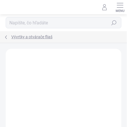
Prejsť
na
obsah
Hľadať
Vývrtky a otvárače fliaš
1 hodnotenie
Podrobnosti hodnotenia