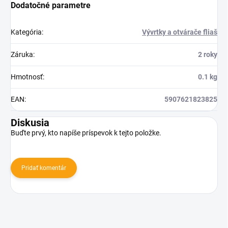
Dodatočné parametre
Kategória
:
Vývrtky a otvárače fliaš
Záruka
:
2 roky
Hmotnosť
:
0.1 kg
EAN
:
5907621823825
Diskusia
Buďte prvý, kto napíše príspevok k tejto položke.
Pridať komentár