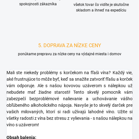
spokojnosti zákazníka
všetok tovar čo vidíte je skutočne
skladom a ihneď na expedíciu
5. DOPRAVA ZA NÍZKE CENY
ponúkame prepravu za nízke ceny na výdajné miesta i domov
Mali ste niekedy problémy s korčekom na fľaši vína? Každý vie,
aké frustrujúce to môže byť, keď sa snažíte zatvoriť fľašu a korček
vám odporuje. Ale s našou kovovou uzáverom s nálepkou už
nebudete mať žiadne starosti! Tento skvelý pomocník vám
zabezpečí bezproblémové nalievanie a uchovávanie vášho
obľúbeného alkoholického nápoja. Navyše je to skvelý darček pre
vašich milovaných, ktorí si radi užívajú lahodné víno. Užite si
všetky radosti z vína bez stresu z vylievania - s našou nálepkou na
víno s uzáverom!
Obsah balenia: