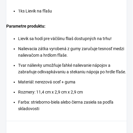
1ks Lievik na fľašu
Parametre produktu:
Lievik sa hodí pre väčšinu fliaš dostupných na trhu!
Nalievacia zátka vyrobená z gumy zaručuje tesnosť medzi
nalievačom a hrdlom fľaše.
Tvar nálievky umožňuje ľahké nalievanie nápojov a
zabraňuje odkvapkávaniu a stekaniu nápoja po hrdle fľaše.
Materiál: nerezová oceľ + guma
Rozmery: 11,4 cm x 2,9 cm x 2,9 cm
Farba: strieborno-biela alebo čierna zasiela sa podľa
skladovosti