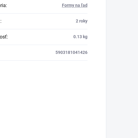
ria
:
Formy na ľad
a
:
2 roky
osť
:
0.13 kg
5903181041426