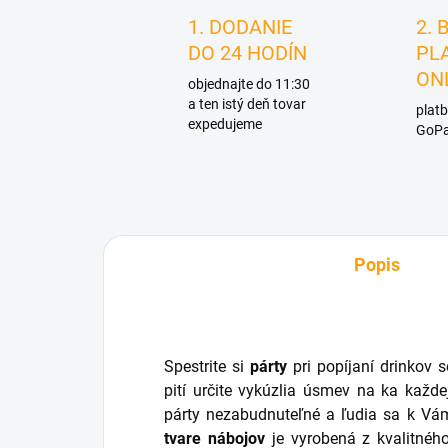
1. DODANIE
2. 
DO 24 HODÍN
PL
ON
objednajte do 11:30
a ten istý deň tovar
platb
expedujeme
GoPa
Popis
Spestrite si
párty
pri popíjaní drinkov
pití určite vykúzlia úsmev na ka každ
párty nezabudnuteľné a ľudia sa k Vá
tvare nábojov
je vyrobená z kvalitnéh