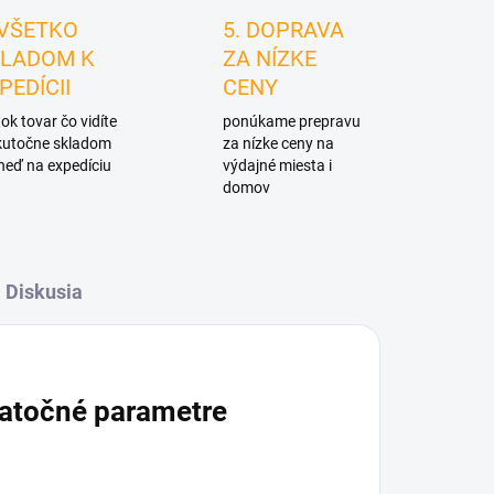
 VŠETKO
5. DOPRAVA
LADOM K
ZA NÍZKE
PEDÍCII
CENY
ok tovar čo vidíte
ponúkame prepravu
skutočne skladom
za nízke ceny na
neď na expedíciu
výdajné miesta i
domov
Diskusia
atočné parametre