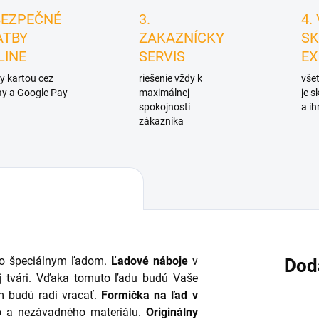
BEZPEČNÉ
3.
4.
ATBY
ZAKAZNÍCKY
SK
LINE
SERVIS
EX
y kartou cez
riešenie vždy k
všet
y a Google Pay
maximálnej
je 
spokojnosti
a ih
zákazníka
 so špeciálnym ľadom.
Ľadové náboje
v
Dod
ej tvári. Vďaka tomuto ľadu budú Vaše
m budú radi vracať.
Formička na ľad v
o a nezávadného materiálu.
Originálny