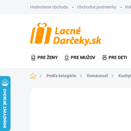
Prejsť
Hodnotenie obchodu
Obchodné podmienky
Re
na
obsah
PRE ŽENY
PRE MUŽOV
PRE DETI
Domov
Podľa kategórie
Domácnosť
Kuchy
Neohodnotené
Podrobnosti hodn