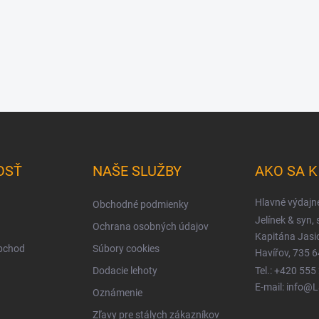
OSŤ
NAŠE SLUŽBY
AKO SA 
Hlavné výdajn
Obchodné podmienky
Jelínek & syn, s
Ochrana osobných údajov
Kapitána Jas
obchod
Súbory cookies
Havířov, 735 6
Dodacie lehoty
Tel.: +420 555
E-mail: info@
Oznámenie
Zľavy pre stálych zákazníkov