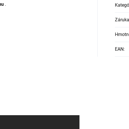
nu
.
Kategó
Záruk
Hmotn
EAN
: