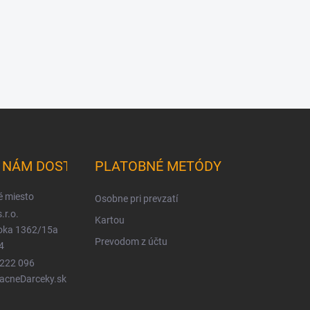
K NÁM DOSTANETE
PLATOBNÉ METÓDY
é miesto
Osobne pri prevzatí
.r.o.
Kartou
ioka 1362/15a
Prevodom z účtu
4
 222 096
LacneDarceky.sk