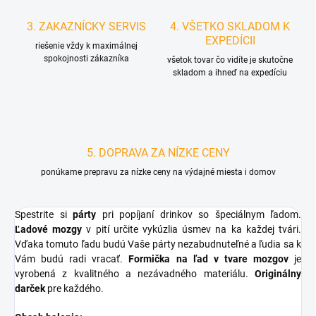
3. ZAKAZNÍCKY SERVIS
4. VŠETKO SKLADOM K
EXPEDÍCII
riešenie vždy k maximálnej
spokojnosti zákazníka
všetok tovar čo vidíte je skutočne
skladom a ihneď na expedíciu
5. DOPRAVA ZA NÍZKE CENY
ponúkame prepravu za nízke ceny na výdajné miesta i domov
Spestrite si
párty
pri popíjaní drinkov so špeciálnym ľadom.
Ľadové mozgy
v pití určite vykúzlia úsmev na ka každej tvári.
Vďaka tomuto ľadu budú Vaše párty nezabudnuteľné a ľudia sa k
Vám budú radi vracať.
Formička na ľad v tvare mozgov
je
vyrobená z kvalitného a nezávadného materiálu.
Originálny
darček
pre každého.