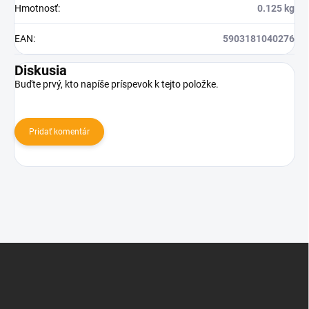
Hmotnosť
:
0.125 kg
EAN
:
5903181040276
Diskusia
Buďte prvý, kto napíše príspevok k tejto položke.
Pridať komentár
Z
á
p
ä