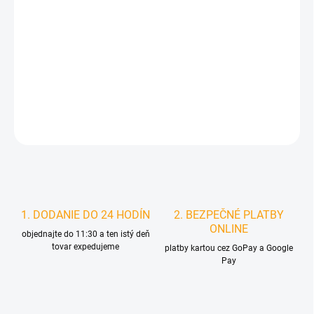
MOŽNOSTI
DORUČENIA
−
+
Pridať do košíka
DETAILNÉ INFORMÁCIE
STRÁŽIŤ
1. DODANIE DO 24 HODÍN
2. BEZPEČNÉ PLATBY
ONLINE
objednajte do 11:30 a ten istý deň
tovar expedujeme
platby kartou cez GoPay a Google
Pay