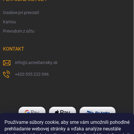
Osobne pri prevzatí
Kartou
Prevodom z účtu
KONTAKT
info
@
LacneDarceky.sk
+420 555 222 096
Používame súbory cookie, aby sme vám umožnili pohodlné
prehliadanie webovej stránky a vďaka analýze neustále