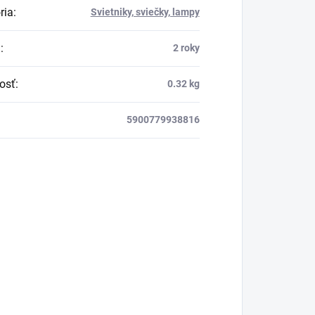
ria
:
Svietniky, sviečky, lampy
a
:
2 roky
osť
:
0.32 kg
5900779938816