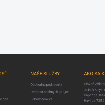
OSŤ
NAŠE SLUŽBY
AKO SA 
Hlavné výdajn
Obchodné podmienky
Jelínek & syn, s
Ochrana osobných údajov
Kapitána Jas
obchod
Súbory cookies
Havířov, 735 6