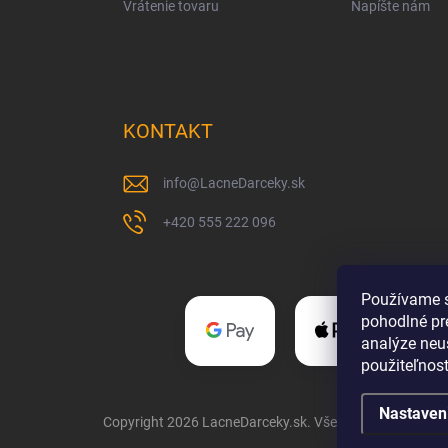
Vrátenie tovaru
Napíšte nám
KONTAKT
info
@
LacneDarceky.sk
+420 555 222 096
Používame s
pohodlné pr
analýze neus
použiteľnos
Nastaven
Copyright 2026
LacneDarceky.sk
. Všetky práva vyhrade