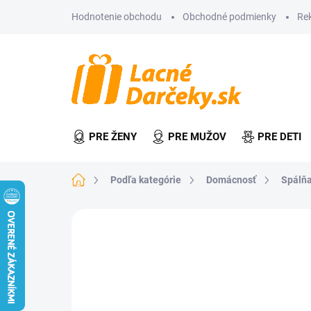
Prejsť
Hodnotenie obchodu
Obchodné podmienky
Re
na
obsah
PRE ŽENY
PRE MUŽOV
PRE DETI
Domov
Podľa kategórie
Domácnosť
Spálňa
Neohodnotené
Podrobnosti hodn