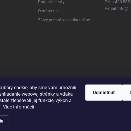
Dodacie lehoty
Tel.: +420 555
E-mail: info@
Oznámenie
Zľavy pre stálych zákazníkov
úbory cookie, aby sme vám umožnili
Odmietnuť
ehliadanie webovej stránky a vďaka
tále zlepšovali jej funkcie, výkon a
ť.
Viac informácií
ie
né.