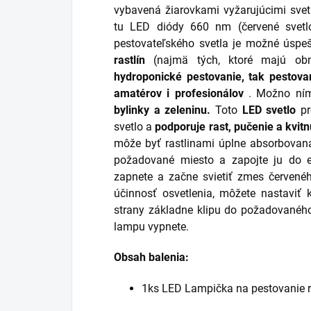
vybavená žiarovkami vyžarujúcimi sve
tu LED diódy 660 nm (červené svet
pestovateľského svetla je možné úspe
rastlín
(najmä tých, ktoré majú obm
hydroponické pestovanie, tak pestova
amatérov i profesionálov
. Možno ním 
bylinky a zeleninu.
Toto
LED svetlo
pr
svetlo a
podporuje rast, pučenie a kvitnu
môže byť rastlinami úplne absorbovaná
požadované miesto a zapojte ju do el
zapnete a začne svietiť zmes červené
účinnosť osvetlenia, môžete nastaviť 
strany základne klipu do požadovanéh
lampu vypnete.
Obsah balenia:
1ks LED Lampička na pestovanie r