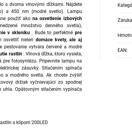
tlo s dvoma vlnovými dĺžkami. Nájdete
Kategó
lo) a 450 nm (modré svetlo). Lampu
šne použiť ako
na osvetlenie izbových
Záruk
edzené množstvo denného svetla),
nie v skleníku
. Bude to perfektné
pre
Hmotn
osvetliť nielen
domáce kvety, ale aj
e pestovanie vytvára červené a modré
EAN
:
tie rastlín
. Vlnová dĺžka, ktorú vysiela,
 pre fotosyntézu. Pripevnite lampu na
ektrickej zásuvky. Stlačením spínača
ho a modrého svetla. Ak chcete zvýšiť
kovový držiak vyčnievajúci zo spodnej
o uhla. Opätovným stlačením vypínača
astlín s klipom 200LED