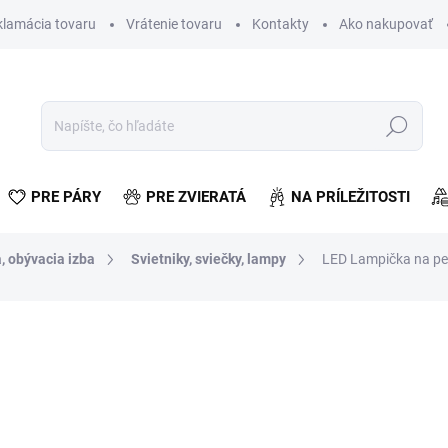
klamácia tovaru
Vrátenie tovaru
Kontakty
Ako nakupovať
Hľadať
PRE PÁRY
PRE ZVIERATÁ
NA PRÍLEŽITOSTI
, obývacia izba
Svietniky, sviečky, lampy
LED Lampička na pes
otenia
ZNAČKA:
MALATEC
€8,14
€6,62 bez DPH
Jednotková
VYPREDANÉ