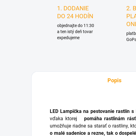
1. DODANIE
2. 
DO 24 HODÍN
PL
ON
objednajte do 11:30
a ten istý deň tovar
platb
expedujeme
GoPa
Popis
LED Lampička na pestovanie rastlín s
vďaka ktorej
pomáha rastlinám rásť
umožňuje riadne sa starať o rastliny, kto
o malé sadenice a rezne, tak o dospelé 