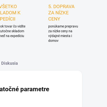
 VŠETKO
5. DOPRAVA
LADOM K
ZA NÍZKE
PEDÍCII
CENY
ok tovar čo vidíte
ponúkame prepravu
skutočne skladom
za nízke ceny na
neď na expedíciu
výdajné miesta i
domov
Diskusia
atočné parametre