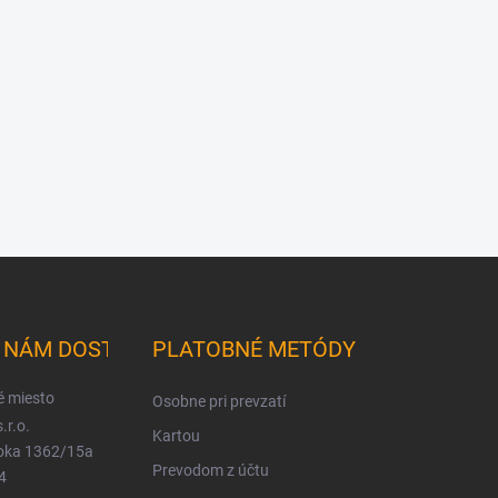
K NÁM DOSTANETE
PLATOBNÉ METÓDY
é miesto
Osobne pri prevzatí
.r.o.
Kartou
ioka 1362/15a
Prevodom z účtu
4