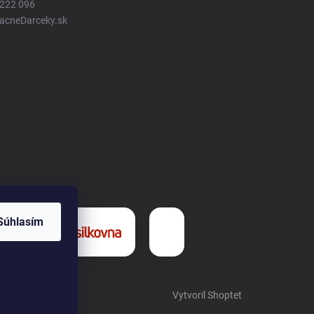
 222 096
LacneDarceky.sk
Súhlasím
Vytvoril Shoptet