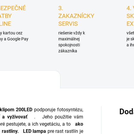
BEZPEČNÉ
3.
4.
ATBY
ZAKAZNÍCKY
SK
LINE
SERVIS
EX
y kartou cez
riešenie vždy k
všet
y a Google Pay
maximálnej
je 
spokojnosti
a ih
zákazníka
 klipom 200LED
podporuje fotosyntézu,
Dod
 a vyživovať
.
Jeho použitie vám
ré pestujete, a ich vegetáciu, a to
ako
rastliny.
LED lampa
pre rast rastlín je