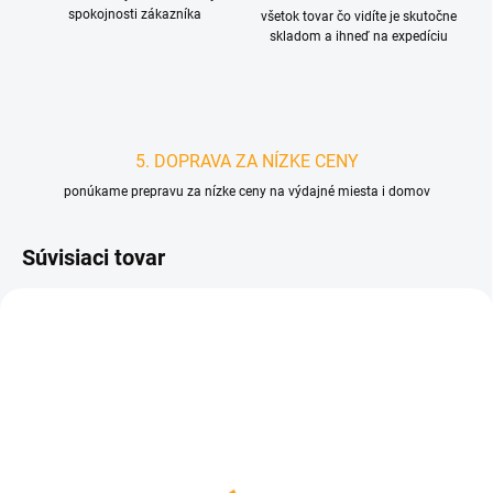
spokojnosti zákazníka
všetok tovar čo vidíte je skutočne
skladom a ihneď na expedíciu
5. DOPRAVA ZA NÍZKE CENY
ponúkame prepravu za nízke ceny na výdajné miesta i domov
Súvisiaci tovar
D5078/SED
SKLADOM