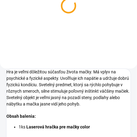
Škrabadlo pre mačky 50
x 40 x 36 cm
€23,99
Detail
Hra je veľmi dôležitou súčasťou života mačky. Má vplyv na
psychické a fyzické aspekty. Uvoľňuje ich napätie a udržuje dobrú
fyzickú kondíciu.
Svetelný predmet, ktorý sa rýchlo pohybuje v
rôznych smeroch, silne stimuluje poľovný inštinkt väčšiny mačiek.
Svetelný objekt je veľmi jasný na pozadí steny, podlahy alebo
nábytku a mačka jasne vidí jeho pohyb.
Obsah balenia:
1ks
Laserová hračka pre mačky color