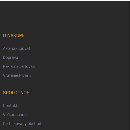
Z
á
p
ä
t
i
O NÁKUPE
e
Ako nakupovať
Doprava
Reklamácia tovaru
Vrátenie tovaru
SPOLOČNOSŤ
Kontakt
Veľkoobchod
Certifikovaný obchod