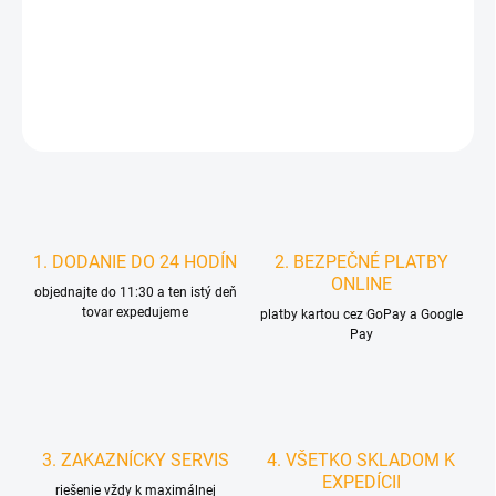
MOŽNOSTI
DORUČENIA
DETAILNÉ INFORMÁCIE
STRÁŽIŤ
1. DODANIE DO 24 HODÍN
2. BEZPEČNÉ PLATBY
ONLINE
objednajte do 11:30 a ten istý deň
tovar expedujeme
platby kartou cez GoPay a Google
Pay
3. ZAKAZNÍCKY SERVIS
4. VŠETKO SKLADOM K
EXPEDÍCII
riešenie vždy k maximálnej