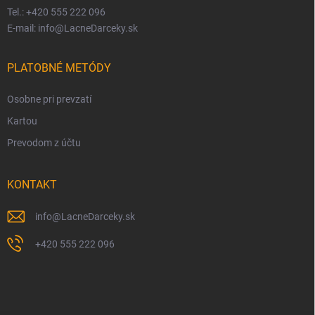
Tel.: +420 555 222 096
E-mail: info@LacneDarceky.sk
PLATOBNÉ METÓDY
Osobne pri prevzatí
Kartou
Prevodom z účtu
KONTAKT
info
@
LacneDarceky.sk
+420 555 222 096