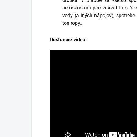
drôtika. V prírode sa všetko spom
nemožno ani porovnávať túto "ek
vody (a iných nápojov), spotrebe 
ton ropy...
Ilustračné video: