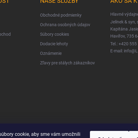
OSŤ
NAŠE SLUŽBY
AKO SA 
Hlavné výdajn
Obchodné podmienky
Jelínek & syn, s
Ochrana osobných údajov
Kapitána Jas
obchod
Súbory cookies
Havířov, 735 6
Dodacie lehoty
Tel.: +420 555
E-mail: info@
Oznámenie
Zľavy pre stálych zákazníkov
úbory cookie, aby sme vám umožnili