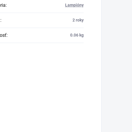
ria
:
Lampióny
a
:
2 roky
osť
:
0.06 kg