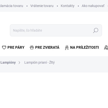
klamácia tovaru
Vrátenie tovaru
Kontakty
Ako nakupovať
Hľadať
PRE PÁRY
PRE ZVIERATÁ
NA PRÍLEŽITOSTI
Lampióny
Lampión prianí - Žltý
otenia
€1,02
€0,83 bez DPH
Jednotková
SKLADOM