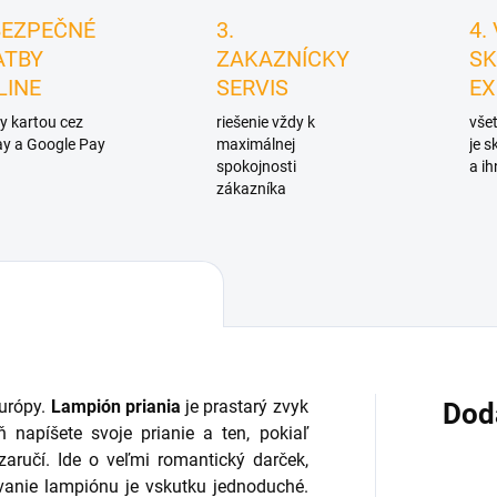
BEZPEČNÉ
3.
4.
ATBY
ZAKAZNÍCKY
SK
LINE
SERVIS
EX
y kartou cez
riešenie vždy k
všet
y a Google Pay
maximálnej
je 
spokojnosti
a ih
zákazníka
Európy.
Lampión priania
je prastarý zvyk
Dod
 napíšete svoje prianie a ten, pokiaľ
zaručí. Ide o veľmi romantický darček,
vanie lampiónu je vskutku jednoduché.