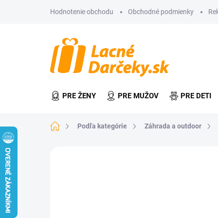
Prejsť
Hodnotenie obchodu
Obchodné podmienky
Re
na
obsah
PRE ŽENY
PRE MUŽOV
PRE DETI
Domov
Podľa kategórie
Záhrada a outdoor
Neohodnotené
Podrobnosti hodn