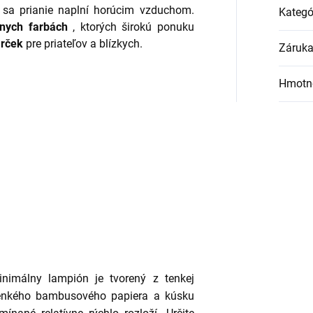
ž sa prianie naplní horúcim vzduchom.
Kategó
nych farbách
, ktorých širokú ponuku
arček
pre priateľov a blízkych.
Záruk
Hmotn
minimálny lampión je tvorený z tenkej
tenkého bambusového papiera a kúsku