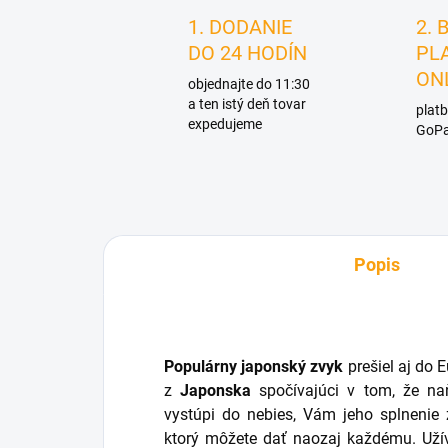
1. DODANIE
2. 
DO 24 HODÍN
PL
ON
objednajte do 11:30
a ten istý deň tovar
platb
expedujeme
GoPa
Popis
Populárny japonský zvyk
prešiel aj do 
z
Japonska
spočívajúci v tom, že naň
vystúpi do nebies, Vám jeho splnenie 
ktorý môžete dať naozaj každému. Uží