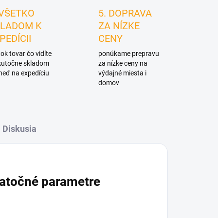
 VŠETKO
5. DOPRAVA
LADOM K
ZA NÍZKE
PEDÍCII
CENY
ok tovar čo vidíte
ponúkame prepravu
skutočne skladom
za nízke ceny na
neď na expedíciu
výdajné miesta i
domov
Diskusia
atočné parametre