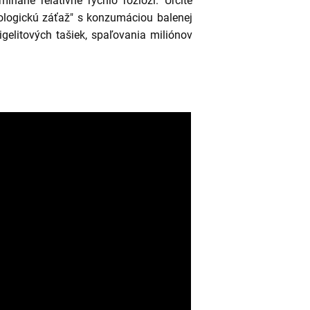
ínané relatívne rýchlo rozloží. Určite
ologickú záťaž" s konzumáciou balenej
igelitových tašiek, spaľovania miliónov