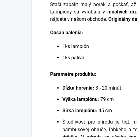
Stačí zapáliť malý horák a počkať, a
Lampióny sa vyrábajú
v mnohých rôz
nájdete v našom obchode.
Originálny d
Obsah balenia:
1ks lampión
1ks paliva
Parametre produktu:
Dĺžka horenia:
3 - 20 minút
Výška lampiónu:
79 cm
Šírka lampiónu:
45 cm
Škodlivosť pre prírodu je tiež 
bambusovej obruče, ľahkého a 