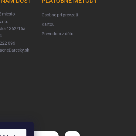
K NÁM DOSTANETE
PLATOBNÉ METÓDY
é miesto
Osobne pri prevzatí
.r.o.
Kartou
ioka 1362/15a
Prevodom z účtu
4
 222 096
LacneDarceky.sk