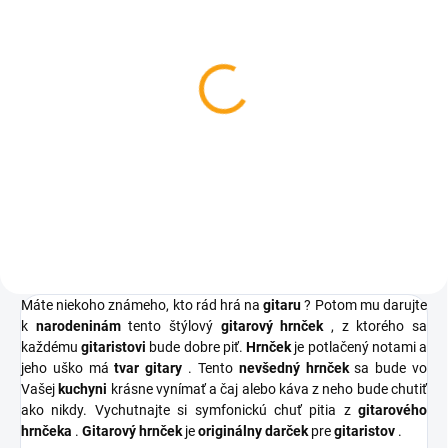
SKLADOM
Gitarový hrnček -
elektrická gitara
€18,31
Do košíka
Máte niekoho známeho, kto rád hrá na
gitaru
? Potom mu darujte
k
narodeninám
tento štýlový
gitarový hrnček
, z ktorého sa
každému
gitaristovi
bude dobre piť.
Hrnček
je potlačený notami a
jeho uško má
tvar gitary
. Tento
nevšedný hrnček
sa bude vo
Vašej
kuchyni
krásne vynímať a čaj alebo káva z neho bude chutiť
ako nikdy. Vychutnajte si symfonickú chuť pitia z
gitarového
hrnčeka
.
Gitarový hrnček
je
originálny darček
pre
gitaristov
.