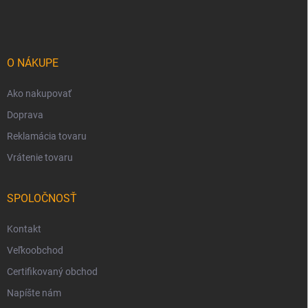
á
p
ä
t
i
O NÁKUPE
e
Ako nakupovať
Doprava
Reklamácia tovaru
Vrátenie tovaru
SPOLOČNOSŤ
Kontakt
Veľkoobchod
Certifikovaný obchod
Napíšte nám