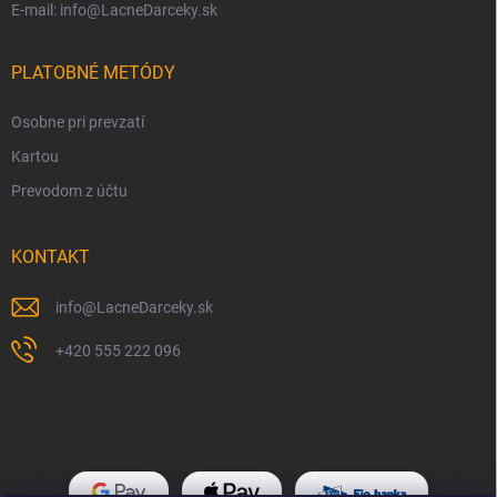
E-mail: info@LacneDarceky.sk
PLATOBNÉ METÓDY
Osobne pri prevzatí
Kartou
Prevodom z účtu
KONTAKT
info
@
LacneDarceky.sk
+420 555 222 096