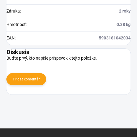
Záruka
:
2 roky
Hmotnosť
:
0.38 kg
EAN
:
5903181042034
Diskusia
Buďte prvý, kto napíše príspevok k tejto položke.
Pridať komentár
Z