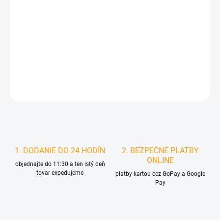
MOŽNOSTI
DORUČENIA
−
+
Pridať do košíka
DETAILNÉ INFORMÁCIE
STRÁŽIŤ
1. DODANIE DO 24 HODÍN
2. BEZPEČNÉ PLATBY
ONLINE
objednajte do 11:30 a ten istý deň
tovar expedujeme
platby kartou cez GoPay a Google
Pay