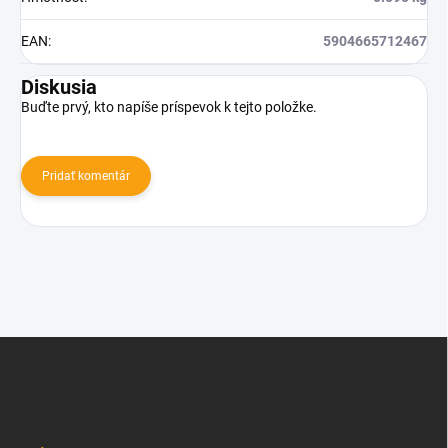
EAN
:
5904665712467
Diskusia
Buďte prvý, kto napíše príspevok k tejto položke.
Pridať komentár
Z
á
p
ä
t