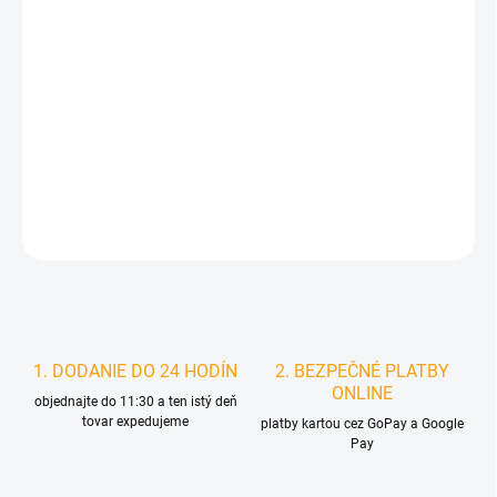
DORUČIŤ DO:
11.8.2026
MOŽNOSTI
DORUČENIA
−
+
Pridať do košíka
DETAILNÉ INFORMÁCIE
STRÁŽIŤ
1. DODANIE DO 24 HODÍN
2. BEZPEČNÉ PLATBY
ONLINE
objednajte do 11:30 a ten istý deň
tovar expedujeme
platby kartou cez GoPay a Google
Pay