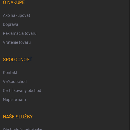
i
O NÁKUPE
e
Ako nakupovať
Doprava
Reklamácia tovaru
Vrátenie tovaru
SPOLOČNOSŤ
Kontakt
Veľkoobchod
Certifikovaný obchod
Napíšte nám
NAŠE SLUŽBY
Obchodné podmienky