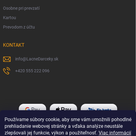
Osobne pri prevzatí
Kartou
Prevodom z účtu
KONTAKT
info
@
LacneDarceky.sk
+420 555 222 096
Používame súbory cookie, aby sme vám umožnili pohodlné
prehliadanie webovej stránky a vďaka analýze neustále
zlepšovali jej funkcie, výkon a použiteľnosť.
Viac informácií