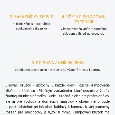
3. ZAKAZNÍCKY SERVIS
4. VŠETKO SKLADOM K
EXPEDÍCII
riešenie vždy k maximálnej
spokojnosti zákazníka
všetok tovar čo vidíte je skutočne
skladom a ihneď na expedíciu
5. DOPRAVA ZA NÍZKE CENY
ponúkame prepravu za nízke ceny na výdajné miesta i domov
Lisovací krúžok - užitočný v každej dielni. Ručné krimpovacie
kliešte na káble sú užitočným zariadením, ktoré nesmie chýbať v
žiadnej skrinke s náradím. Bude užitočná nielen pre profesionálov,
ale aj pre vodičov a domácich majstrov - okrem iného bude
nepostrádateľná: pri inštalácii káblových koncoviek. Jej pracovný
rozsah pre priechodky je 0,25-10 mm2. Krimpovací krúžok má