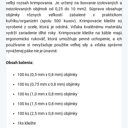
veľký rozsah krimpovania. Je určený na lisovanie izolovaných a
neizolovaných objímok od 0,25 do 10 mm2. Súprava obsahuje
objímky rôznych veľkostí zabalené v praktickom
kufríku/organizéri (spolu 500 kusov). Krimpovacie kliešte sú
vyrobené z ocele, ktorá je odolná. Vďaka kvalitnému materiálu
vydrží zariadenie dlhé roky. Krimpovacie kliešte na káble majú
ergonomickú rukoväť, ktorá umožňuje pevné uchopenie, a ich
používanie si nevyžaduje použitie veľkej sily a vďaka správne
vyváženej páke nie je únavné.
Obsah balenia:
100 ks (0,5 mm x 0,8 mm) objímky
100 ks (0,75 mm x 0,8 mm) objímky
100 ks (1,0 mm x 0,8 mm) objímky
100 ks (1,5 mm x 0,8 mm) objímky
100 ks (2,5 mm x 0,8 mm) objímky
1ks kliešte