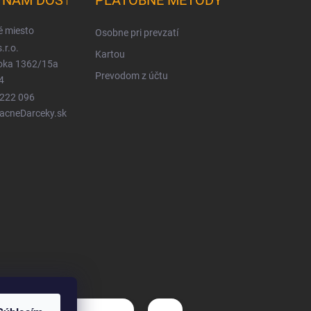
K NÁM DOSTANETE
PLATOBNÉ METÓDY
é miesto
Osobne pri prevzatí
.r.o.
Kartou
ioka 1362/15a
Prevodom z účtu
4
 222 096
LacneDarceky.sk