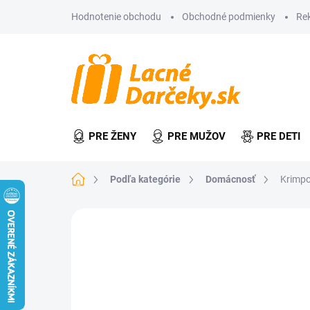
Prejsť
Hodnotenie obchodu
Obchodné podmienky
Re
na
obsah
PRE ŽENY
PRE MUŽOV
PRE DETI
Domov
Podľa kategórie
Domácnosť
Krimpo
1 hodnotenie
Podrobnosti hodnot