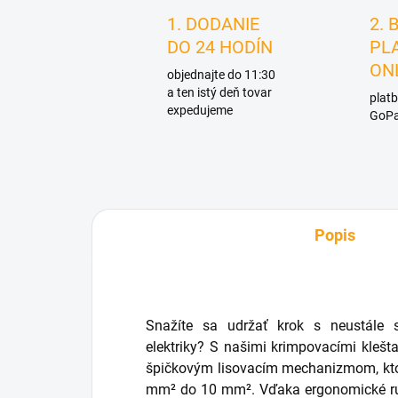
1. DODANIE
2. 
DO 24 HODÍN
PL
ON
objednajte do 11:30
a ten istý deň tovar
platb
expedujeme
GoPa
Popis
Snažíte sa udržať krok s neustále s
elektriky? S našimi krimpovacími klešt
špičkovým lisovacím mechanizmom, ktor
mm² do 10 mm². Vďaka ergonomické ruko