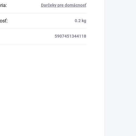
ria
:
Darčeky pre domácnosť
osť
:
0.2 kg
5907451344118