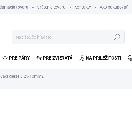
klamácia tovaru
Vrátenie tovaru
Kontakty
Ako nakupovať
Hľadať
PRE PÁRY
PRE ZVIERATÁ
NA PRÍLEŽITOSTI
vací kleště 0,25-10mm2
enia
€5,93
€4,82 bez DPH
Jednotková
SKLADOM