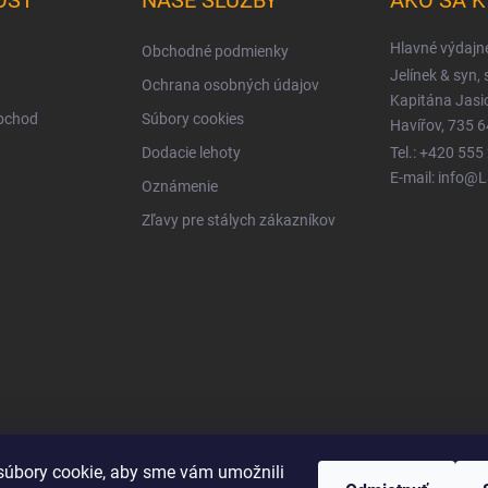
OSŤ
NAŠE SLUŽBY
AKO SA 
Hlavné výdajn
Obchodné podmienky
Jelínek & syn, s
Ochrana osobných údajov
Kapitána Jas
obchod
Súbory cookies
Havířov, 735 6
Dodacie lehoty
Tel.: +420 555
E-mail: info@
Oznámenie
Zľavy pre stálych zákazníkov
úbory cookie, aby sme vám umožnili