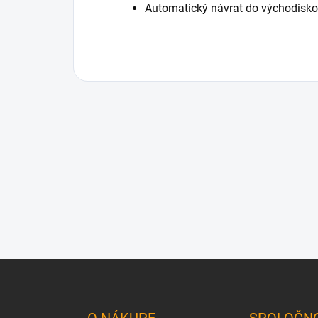
Automatický návrat do východisko
Z
á
p
ä