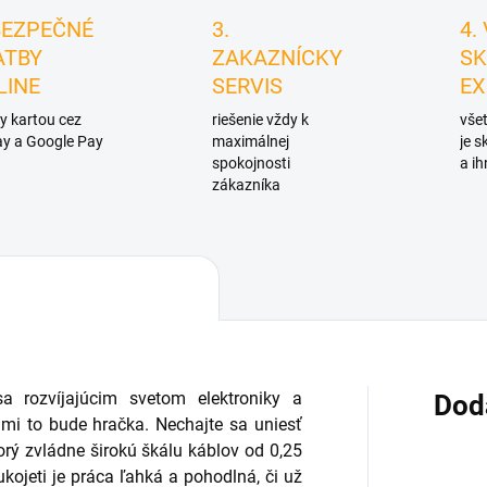
BEZPEČNÉ
3.
4.
ATBY
ZAKAZNÍCKY
SK
LINE
SERVIS
EX
y kartou cez
riešenie vždy k
všet
y a Google Pay
maximálnej
je 
spokojnosti
a ih
zákazníka
a rozvíjajúcim svetom elektroniky a
Dod
ami to bude hračka. Nechajte sa uniesť
ý zvládne širokú škálu káblov od 0,25
jeti je práca ľahká a pohodlná, či už