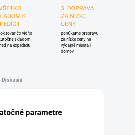
 VŠETKO
5. DOPRAVA
LADOM K
ZA NÍZKE
PEDÍCII
CENY
ok tovar čo vidíte
ponúkame prepravu
skutočne skladom
za nízke ceny na
neď na expedíciu
výdajné miesta i
domov
Diskusia
atočné parametre