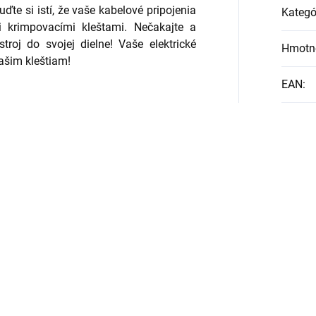
ďte si istí, že vaše kabelové pripojenia
Kategó
 krimpovacími kleštami. Nečakajte a
troj do svojej dielne! Vaše elektrické
Hmotn
ašim kleštiam!
EAN
: