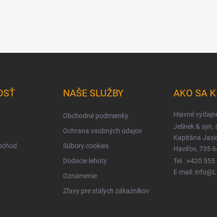
OSŤ
NAŠE SLUŽBY
AKO SA 
Hlavné výdajn
Obchodné podmienky
Jelínek & syn, s
Ochrana osobných údajov
Kapitána Jas
obchod
Súbory cookies
Havířov, 735 6
Dodacie lehoty
Tel.: +420 555
E-mail: info@
Oznámenie
Zľavy pre stálych zákazníkov