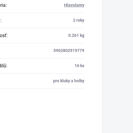
ria
:
Hlavolamy
a
:
2 roky
osť
:
0.261 kg
5902802919779
ílů
:
16 ks
pro kluky a holky