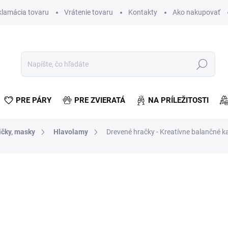
klamácia tovaru
Vrátenie tovaru
Kontakty
Ako nakupovať
Hľadať
PRE PÁRY
PRE ZVIERATÁ
NA PRÍLEŽITOSTI
ičky, masky
Hlavolamy
Drevené hračky - Kreatívne balančné k
otenia
€6,17
€5,02 bez DPH
Jednotková
VYPREDANÉ