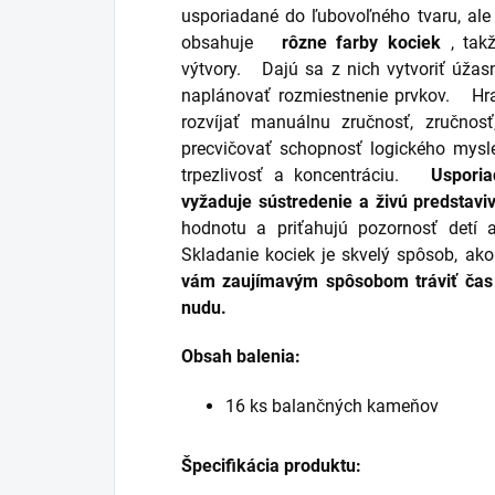
usporiadané do ľubovoľného tvaru, al
obsahuje
rôzne farby kociek
, takž
výtvory.
Dajú sa z nich vytvoriť úžasn
naplánovať rozmiestnenie prvkov.
Hr
rozvíjať manuálnu zručnosť, zručnosť
precvičovať schopnosť logického mysl
trpezlivosť a koncentráciu.
Usporia
vyžaduje sústredenie a živú predstaviv
hodnotu a priťahujú pozornosť detí 
Skladanie kociek je skvelý spôsob, ak
vám zaujímavým spôsobom tráviť čas
nudu.
Obsah balenia:
16 ks balančných kameňov
Špecifikácia produktu: