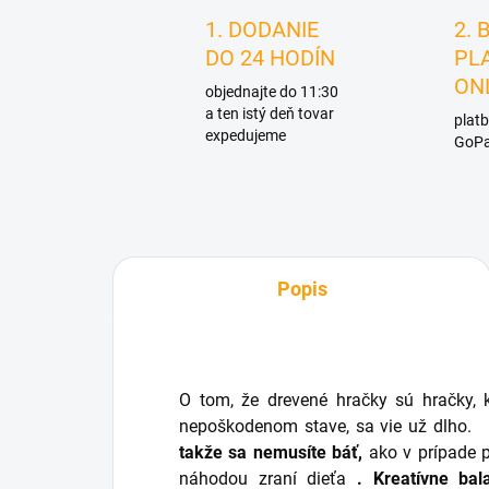
1. DODANIE
2. 
DO 24 HODÍN
PL
ON
objednajte do 11:30
a ten istý deň tovar
platb
expedujeme
GoPa
Popis
O tom, že drevené hračky sú hračky, 
nepoškodenom stave, sa vie už dlho.
takže sa nemusíte báť,
ako v prípade p
náhodou zraní dieťa
. Kreatívne ba