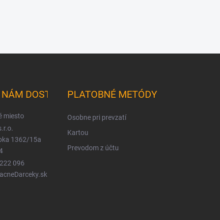
K NÁM DOSTANETE
PLATOBNÉ METÓDY
é miesto
Osobne pri prevzatí
.r.o.
Kartou
ioka 1362/15a
Prevodom z účtu
4
 222 096
LacneDarceky.sk