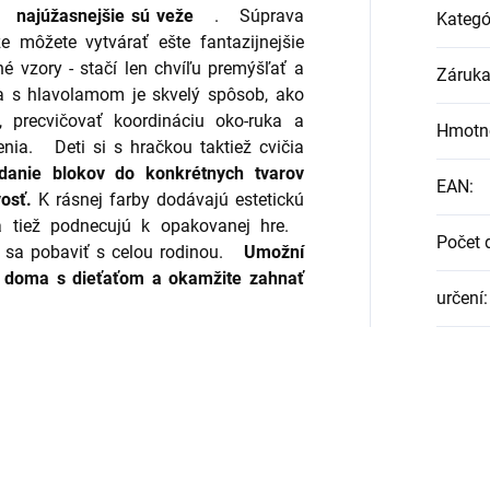
e
najúžasnejšie sú veže
.
Súprava
Kategó
e môžete vytvárať ešte fantazijnejšie
é vzory - stačí len chvíľu premýšľať a
Záruk
a
s hlavolamom je skvelý spôsob, ako
, precvičovať koordináciu oko-ruka a
Hmotn
enia.
Deti si s hračkou taktiež cvičia
danie blokov do konkrétnych tvarov
EAN
:
osť.
K
rásnej farby dodávajú estetickú
a tiež podnecujú k opakovanej hre.
Počet d
o sa pobaviť s celou rodinou.
Umožní
 doma s dieťaťom a okamžite zahnať
určení
: