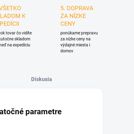
 VŠETKO
5. DOPRAVA
LADOM K
ZA NÍZKE
PEDÍCII
CENY
ok tovar čo vidíte
ponúkame prepravu
skutočne skladom
za nízke ceny na
neď na expedíciu
výdajné miesta i
domov
Diskusia
atočné parametre