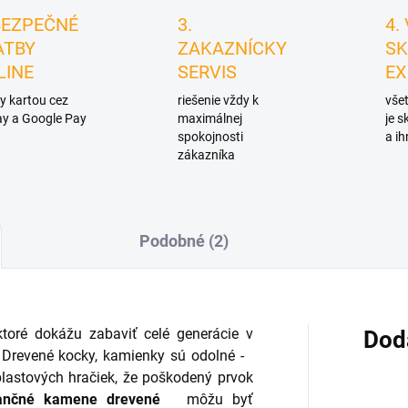
BEZPEČNÉ
3.
4.
ATBY
ZAKAZNÍCKY
SK
LINE
SERVIS
EX
y kartou cez
riešenie vždy k
všet
y a Google Pay
maximálnej
je 
spokojnosti
a ih
zákazníka
Podobné (2)
ktoré dokážu zabaviť celé generácie v
Dod
Drevené kocky, kamienky sú odolné -
lastových hračiek, že poškodený prvok
lančné kamene drevené
môžu byť