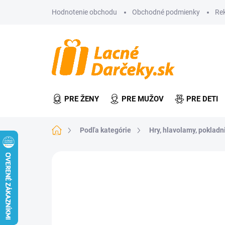
Prejsť
Hodnotenie obchodu
Obchodné podmienky
Re
na
obsah
PRE ŽENY
PRE MUŽOV
PRE DETI
Domov
Podľa kategórie
Hry, hlavolamy, pokladn
Neohodnotené
Podrobnosti hodn