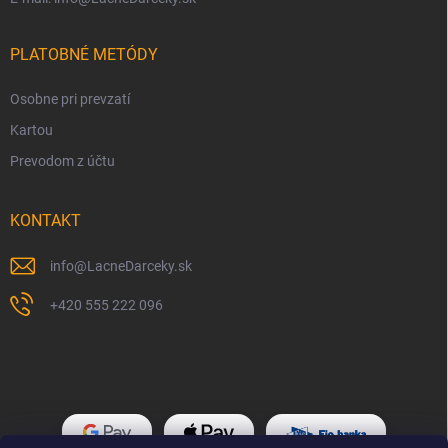
PLATOBNÉ METÓDY
Osobne pri prevzatí
Kartou
Prevodom z účtu
KONTAKT
info
@
LacneDarceky.sk
+420 555 222 096