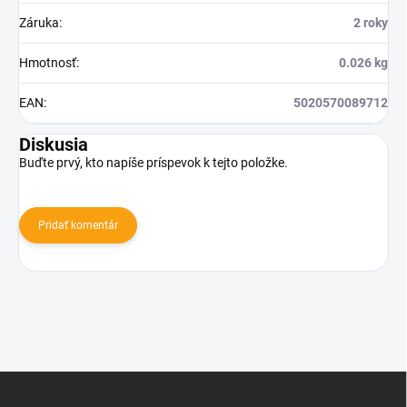
Záruka
:
2 roky
Hmotnosť
:
0.026 kg
EAN
:
5020570089712
Diskusia
Buďte prvý, kto napíše príspevok k tejto položke.
Pridať komentár
Z
á