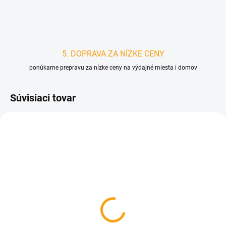
5. DOPRAVA ZA NÍZKE CENY
ponúkame prepravu za nízke ceny na výdajné miesta i domov
Súvisiaci tovar
D1388
SKLADOM
Kocky - Láska je hra CZ