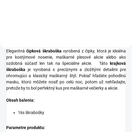
€2,29
Do košíka
Elegantná
čipková škraboška
vyrobená z čipky, ktorá je ideálna
pre kostýmové nosenie, maškarné plesové akcie alebo ako
ozdobná súčasť len tak na špeciálne akcie.
Táto
krajková
škraboška
je vyrobená s precíznymi a zložitými detailmi pre
ohromujúci a klasický maškarný štýl.
Pokiaľ hľadáte pohodlnú
masku, ktorú môžete nosiť po celú noc, potom už nehľadajte,
pretože by to bol perfektný kus pre maškarné večierky a akcie.
Obsah balenia:
1ks škrabošky
Parametre produktu: