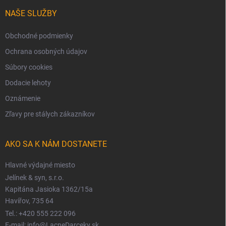
NAŠE SLUŽBY
Obchodné podmienky
Ochrana osobných údajov
Súbory cookies
Dodacie lehoty
Oznámenie
Zľavy pre stálych zákazníkov
AKO SA K NÁM DOSTANETE
Hlavné výdajné miesto
Jelínek & syn, s.r.o.
Kapitána Jasioka 1362/15a
Havířov, 735 64
Tel.: +420 555 222 096
E-mail: info@LacneDarceky.sk