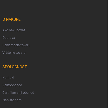
p
ä
t
i
O NÁKUPE
e
Ako nakupovať
Doprava
Reklamácia tovaru
Vrátenie tovaru
SPOLOČNOSŤ
Kontakt
Veľkoobchod
Certifikovaný obchod
Napíšte nám