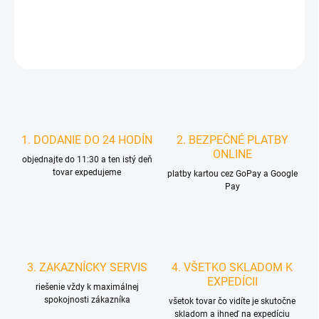
DETAILNÉ INFORMÁCIE
STRÁŽIŤ
1. DODANIE DO 24 HODÍN
2. BEZPEČNÉ PLATBY
ONLINE
objednajte do 11:30 a ten istý deň
tovar expedujeme
platby kartou cez GoPay a Google
Pay
3. ZAKAZNÍCKY SERVIS
4. VŠETKO SKLADOM K
EXPEDÍCII
riešenie vždy k maximálnej
spokojnosti zákazníka
všetok tovar čo vidíte je skutočne
skladom a ihneď na expedíciu