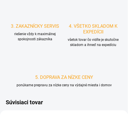
3. ZAKAZNÍCKY SERVIS
4. VŠETKO SKLADOM K
EXPEDÍCII
riešenie vždy k maximálnej
spokojnosti zákazníka
všetok tovar čo vidíte je skutočne
skladom a ihneď na expedíciu
5. DOPRAVA ZA NÍZKE CENY
ponúkame prepravu za nízke ceny na výdajné miesta i domov
Súvisiaci tovar
D4578
D4588/M