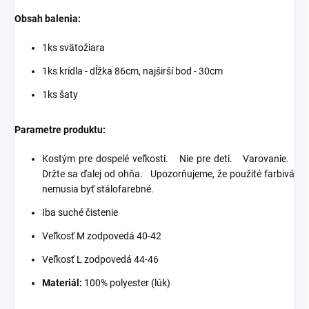
Obsah balenia:
1ks svätožiara
1ks krídla - dĺžka 86cm, najširší bod - 30cm
1ks šaty
Parametre produktu:
Kostým pre dospelé veľkosti.
Nie pre deti.
Varovanie.
Držte sa ďalej od ohňa.
Upozorňujeme, že použité farbivá
nemusia byť stálofarebné.
Iba suché čistenie
Veľkosť M zodpovedá 40-42
Veľkosť L zodpovedá 44-46
Materiál:
100% polyester (lúk)