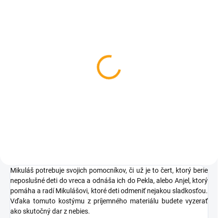
SKLADOM
SKLADOM
Kostým - Elfka
Čelenka snehová vločka
€20,40
€2,66
Detail
Do košíka
Mikuláš potrebuje svojich pomocníkov, či už je to čert, ktorý berie
neposlušné deti do vreca a odnáša ich do Pekla, alebo Anjel, ktorý
pomáha a radí Mikulášovi, ktoré deti odmeniť nejakou sladkosťou.
Vďaka tomuto kostýmu z príjemného materiálu budete vyzerať
ako skutočný dar z nebies.