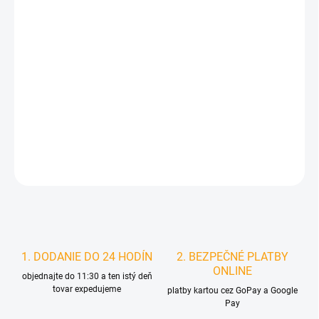
MÔŽEME DORUČIŤ DO:
ZVOĽTE VARIANT
MOŽNOSTI DORUČENIA
−
+
Pridať do košíka
DETAILNÉ INFORMÁCIE
STRÁŽIŤ
1. DODANIE DO 24 HODÍN
2. BEZPEČNÉ PLATBY
ONLINE
objednajte do 11:30 a ten istý deň
tovar expedujeme
platby kartou cez GoPay a Google
Pay