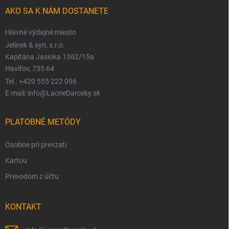
AKO SA K NÁM DOSTANETE
Hlavné výdajné miesto
Jelínek & syn, s.r.o.
Kapitána Jasioka 1362/15a
Havířov, 735 64
Tel.: +420 555 222 096
E-mail: info@LacneDarceky.sk
PLATOBNÉ METÓDY
Osobne pri prevzatí
Kartou
Prevodom z účtu
KONTAKT