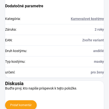
Dodatočné parametre
Kategória
:
Karnevalové kostýmy
Záruka
:
2 roky
EAN
:
Zvoľte variant
Druh kostýmu
:
andělé
Typ kostýmu
:
masky
určení
:
pro ženy
Diskusia
Buďte prvý, kto napíše príspevok k tejto položke.
Pridať komentár