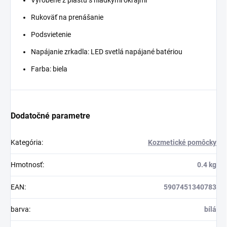
Vyrobené z plastu s
hladkými okrajmi
Rukoväť na prenášanie
Podsvietenie
Napájanie zrkadla:
LED svetlá napájané batériou
Farba:
biela
Dodatočné parametre
Kategória
:
Kozmetické pomôcky
Hmotnosť
:
0.4 kg
EAN
:
5907451340783
barva
:
bílá