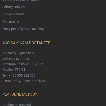
Súbory cookies
Dodacie lehoty
Oznámenie
Zľavy pre stálych zákazníkov
AKO SA K NÁM DOSTANETE
Hlavné výdajné miesto
Jelínek & syn, s.r.o.
Kapitána Jasioka 1362/15a
Havířov, 735 64
Tel.: +420 555 222 096
E-mail: info@LacneDarceky.sk
PLATOBNÉ METÓDY
Osobne pri prevzatí