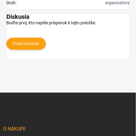
Druh
:
organizátory
Diskusia
Buďte prvý, kto napíše príspevok k tejto položke.
Pridať komentár
Z
á
p
ä
t
i
O NÁKUPE
e