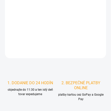
DORUČIŤ DO:
11.8.2026
MOŽNOSTI
DORUČENIA
−
+
Pridať do košíka
DETAILNÉ INFORMÁCIE
STRÁŽIŤ
1. DODANIE DO 24 HODÍN
2. BEZPEČNÉ PLATBY
ONLINE
objednajte do 11:30 a ten istý deň
tovar expedujeme
platby kartou cez GoPay a Google
Pay