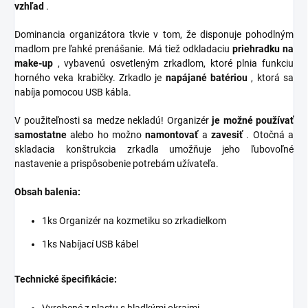
vzhľad
.
Dominancia organizátora tkvie v tom, že disponuje pohodlným
madlom pre ľahké prenášanie. Má tiež odkladaciu
priehradku na
make-up
, vybavenú osvetleným zrkadlom, ktoré plnia funkciu
horného veka krabičky. Zrkadlo je
napájané batériou
, ktorá sa
nabíja pomocou USB kábla.
V použiteľnosti sa medze nekladú! Organizér
je možné používať
samostatne
alebo ho možno
namontovať
a
zavesiť
. Otočná a
skladacia konštrukcia zrkadla umožňuje jeho ľubovoľné
nastavenie a prispôsobenie potrebám užívateľa.
Obsah balenia:
1ks Organizér na kozmetiku so zrkadielkom
1ks Nabíjací USB kábel
Technické špecifikácie: