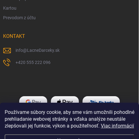
Kartou
Prevodom z účtu
KONTAKT
info
@
LacneDarceky.sk
+420 555 222 096
Používame súbory cookie, aby sme vám umožnili pohodlné
prehliadanie webovej stránky a vďaka analýze neustále
zlepšovali jej funkcie, výkon a použiteľnosť.
Viac informácií