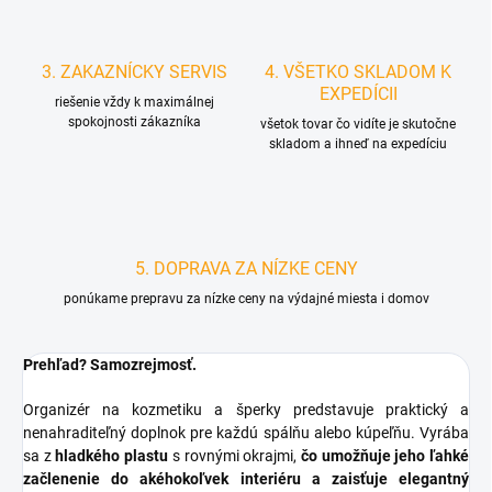
3. ZAKAZNÍCKY SERVIS
4. VŠETKO SKLADOM K
EXPEDÍCII
riešenie vždy k maximálnej
spokojnosti zákazníka
všetok tovar čo vidíte je skutočne
skladom a ihneď na expedíciu
5. DOPRAVA ZA NÍZKE CENY
ponúkame prepravu za nízke ceny na výdajné miesta i domov
Prehľad? Samozrejmosť.
Organizér na kozmetiku a šperky predstavuje praktický a
nenahraditeľný doplnok pre každú spálňu alebo kúpeľňu. Vyrába
sa z
hladkého plastu
s rovnými okrajmi,
čo umožňuje jeho ľahké
začlenenie do akéhokoľvek interiéru a zaisťuje elegantný