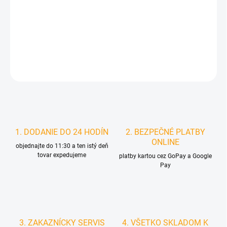
−
+
Pridať do košíka
DETAILNÉ INFORMÁCIE
STRÁŽIŤ
1. DODANIE DO 24 HODÍN
2. BEZPEČNÉ PLATBY
ONLINE
objednajte do 11:30 a ten istý deň
tovar expedujeme
platby kartou cez GoPay a Google
Pay
3. ZAKAZNÍCKY SERVIS
4. VŠETKO SKLADOM K