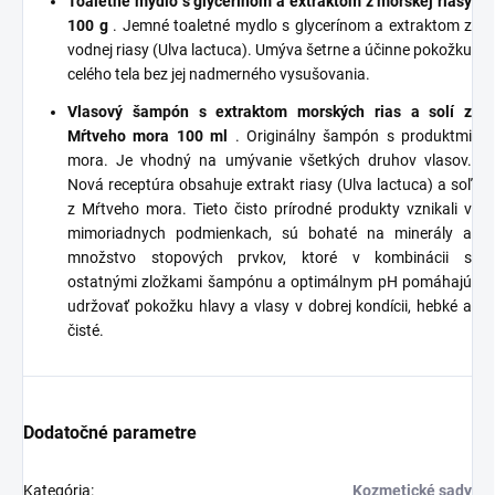
Toaletné mydlo s glycerínom a extraktom z morskej riasy
100 g
. Jemné toaletné mydlo s glycerínom a extraktom z
vodnej riasy (Ulva lactuca). Umýva šetrne a účinne pokožku
celého tela bez jej nadmerného vysušovania.
Vlasový šampón s extraktom morských rias a solí z
Mŕtveho mora 100 ml
. Originálny šampón s produktmi
mora. Je vhodný na umývanie všetkých druhov vlasov.
Nová receptúra obsahuje extrakt riasy (Ulva lactuca) a soľ
z Mŕtveho mora. Tieto čisto prírodné produkty vznikali v
mimoriadnych podmienkach, sú bohaté na minerály a
množstvo stopových prvkov, ktoré v kombinácii s
ostatnými zložkami šampónu a optimálnym pH pomáhajú
udržovať pokožku hlavy a vlasy v dobrej kondícii, hebké a
čisté.
Dodatočné parametre
Kategória
:
Kozmetické sady