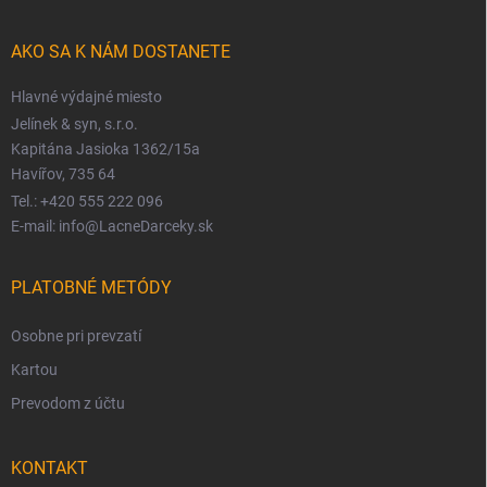
AKO SA K NÁM DOSTANETE
Hlavné výdajné miesto
Jelínek & syn, s.r.o.
Kapitána Jasioka 1362/15a
Havířov, 735 64
Tel.: +420 555 222 096
E-mail: info@LacneDarceky.sk
PLATOBNÉ METÓDY
Osobne pri prevzatí
Kartou
Prevodom z účtu
KONTAKT