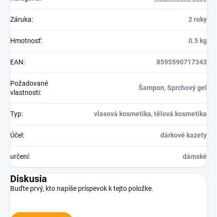
Záruka
:
2 roky
Hmotnosť
:
0.5 kg
EAN
:
8595590717343
Požadované
Šampon, Sprchový gel
vlastnosti
:
Typ
:
vlasová kosmetika, tělová kosmetika
Účel
:
dárkové kazety
určení
:
dámské
Diskusia
Buďte prvý, kto napíše príspevok k tejto položke.