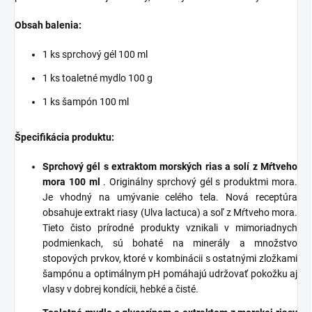
Obsah balenia:
1 ks sprchový gél 100 ml
1 ks toaletné mydlo 100 g
1 ks šampón 100 ml
Špecifikácia produktu:
Sprchový gél s extraktom morských rias a solí z Mŕtveho
mora 100 ml
. Originálny sprchový gél s produktmi mora.
Je vhodný na umývanie celého tela. Nová receptúra
obsahuje extrakt riasy (Ulva lactuca) a soľ z Mŕtveho mora.
Tieto čisto prírodné produkty vznikali v mimoriadnych
podmienkach, sú bohaté na minerály a množstvo
stopových prvkov, ktoré v kombinácii s ostatnými zložkami
šampónu a optimálnym pH pomáhajú udržovať pokožku aj
vlasy v dobrej kondícii, hebké a čisté.