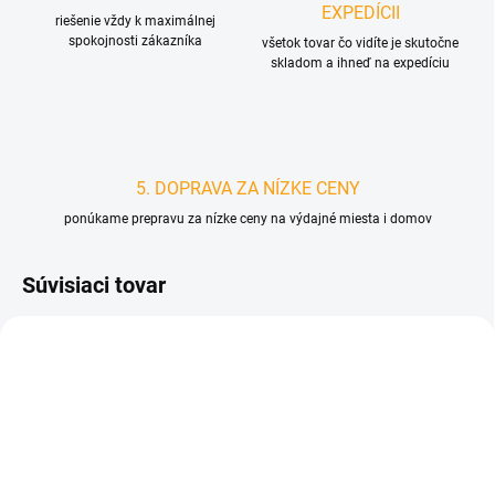
EXPEDÍCII
riešenie vždy k maximálnej
spokojnosti zákazníka
všetok tovar čo vidíte je skutočne
skladom a ihneď na expedíciu
5. DOPRAVA ZA NÍZKE CENY
ponúkame prepravu za nízke ceny na výdajné miesta i domov
Súvisiaci tovar
D6041
D4965