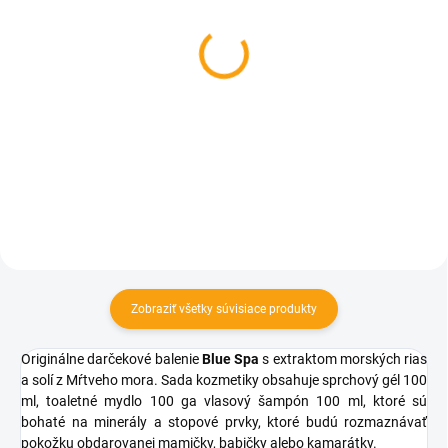
SKLADOM
SKLADOM
Darčeková mliečna
Hrnček - Naša úžasná
čokoláda - pre babičku
babička
100 g
€5,12
€4,12
Do košíka
Do košíka
Zobraziť všetky súvisiace produkty
Originálne darčekové balenie
Blue Spa
s extraktom morských rias
a solí z Mŕtveho mora. Sada kozmetiky obsahuje sprchový gél 100
ml, toaletné mydlo 100 ga vlasový šampón 100 ml, ktoré sú
bohaté na minerály a stopové prvky, ktoré budú rozmaznávať
pokožku obdarovanej mamičky, babičky alebo kamarátky.