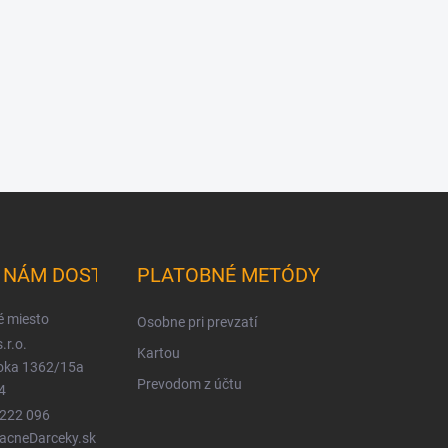
K NÁM DOSTANETE
PLATOBNÉ METÓDY
é miesto
Osobne pri prevzatí
.r.o.
Kartou
ioka 1362/15a
Prevodom z účtu
4
 222 096
LacneDarceky.sk