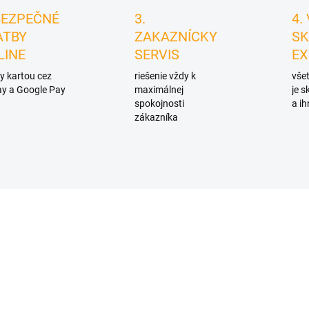
BEZPEČNÉ
3.
4.
ATBY
ZAKAZNÍCKY
SK
LINE
SERVIS
EX
y kartou cez
riešenie vždy k
všet
y a Google Pay
maximálnej
je 
spokojnosti
a ih
zákazníka