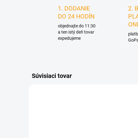
1. DODANIE
2. 
DO 24 HODÍN
PL
ON
objednajte do 11:30
a ten istý deň tovar
platb
expedujeme
GoPa
Súvisiaci tovar
D1156