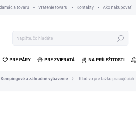
klamácia tovaru
Vrátenie tovaru
Kontakty
Ako nakupovať
Hľadať
PRE PÁRY
PRE ZVIERATÁ
NA PRÍLEŽITOSTI
Kempingové a záhradné vybavenie
Kladivo pre ťažko pracujúcich
otenia
€5,70
€4,63 bez DPH
Jednotková
SKLADOM