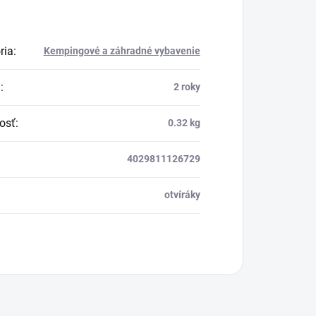
ria
:
Kempingové a záhradné vybavenie
a
:
2 roky
osť
:
0.32 kg
4029811126729
otvíráky