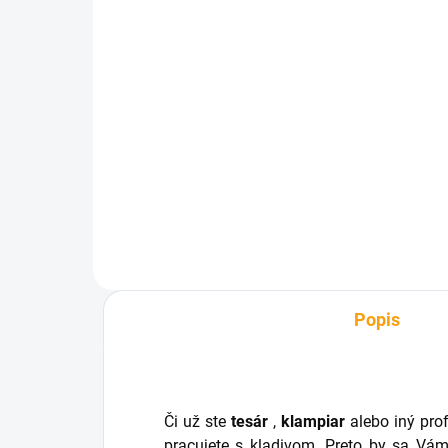
SKLADOM
Digitálny hovoriaci
otvárač s počítadlom
€9,10
Do košíka
Popis
Či už ste
tesár
,
klampiar
alebo iný pro
pracujete s kladivom. Preto by sa Vám