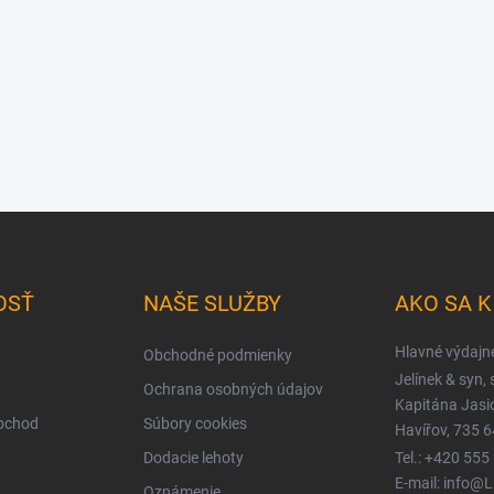
OSŤ
NAŠE SLUŽBY
AKO SA 
Hlavné výdajn
Obchodné podmienky
Jelínek & syn, s
Ochrana osobných údajov
Kapitána Jas
obchod
Súbory cookies
Havířov, 735 6
Dodacie lehoty
Tel.: +420 555
E-mail: info@
Oznámenie