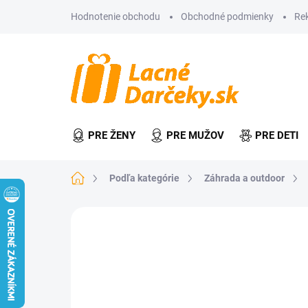
Prejsť
Hodnotenie obchodu
Obchodné podmienky
Re
na
obsah
PRE ŽENY
PRE MUŽOV
PRE DETI
Domov
Podľa kategórie
Záhrada a outdoor
Neohodnotené
Podrobnosti hodn