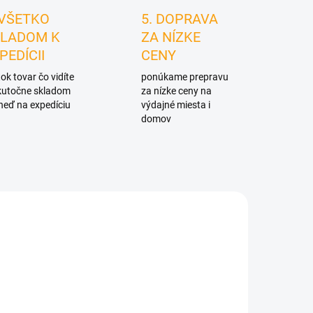
 VŠETKO
5. DOPRAVA
LADOM K
ZA NÍZKE
PEDÍCII
CENY
ok tovar čo vidíte
ponúkame prepravu
skutočne skladom
za nízke ceny na
neď na expedíciu
výdajné miesta i
domov