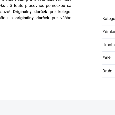
vko
. S touto pracovnou pomôckou sa
pauzu!
Originálny darček
pre kolegu.
smädu a
originálny darček
pre vášho
Kategó
Záruk
Hmotn
EAN
:
Druh
: