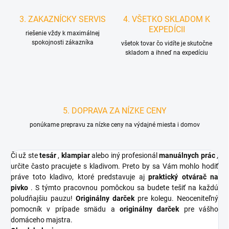
3. ZAKAZNÍCKY SERVIS
4. VŠETKO SKLADOM K
EXPEDÍCII
riešenie vždy k maximálnej
spokojnosti zákazníka
všetok tovar čo vidíte je skutočne
skladom a ihneď na expedíciu
5. DOPRAVA ZA NÍZKE CENY
ponúkame prepravu za nízke ceny na výdajné miesta i domov
Či už ste
tesár
,
klampiar
alebo iný profesionál
manuálnych prác
,
určite často pracujete s kladivom. Preto by sa Vám mohlo hodiť
práve toto kladivo, ktoré predstavuje aj
praktický otvárač na
pivko
. S týmto pracovnou pomôckou sa budete tešiť na každú
poludňajšiu pauzu!
Originálny darček
pre kolegu. Neoceniteľný
pomocník v prípade smädu a
originálny darček
pre vášho
domáceho majstra.