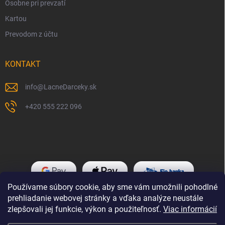
Osobne pri prevzatí
Kartou
Prevodom z účtu
KONTAKT
info
@
LacneDarceky.sk
+420 555 222 096
Používame súbory cookie, aby sme vám umožnili pohodlné
prehliadanie webovej stránky a vďaka analýze neustále
zlepšovali jej funkcie, výkon a použiteľnosť.
Viac informácií