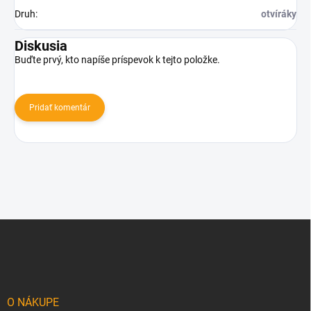
Druh
:
otvíráky
Diskusia
Buďte prvý, kto napíše príspevok k tejto položke.
Pridať komentár
Z
á
p
ä
t
i
O NÁKUPE