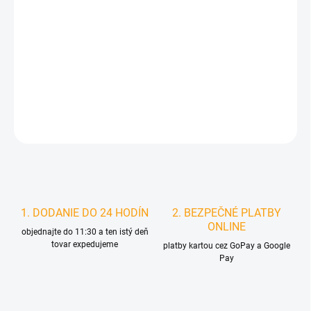
MOŽNOSTI
DORUČENIA
−
+
Pridať do košíka
DETAILNÉ INFORMÁCIE
STRÁŽIŤ
1. DODANIE DO 24 HODÍN
2. BEZPEČNÉ PLATBY
ONLINE
objednajte do 11:30 a ten istý deň
tovar expedujeme
platby kartou cez GoPay a Google
Pay