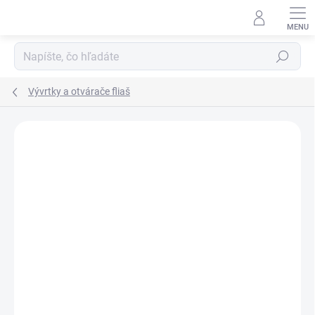
Prejsť
na
obsah
Hľadať
Vývrtky a otvárače fliaš
Neohodnotené
Podrobnosti hodnotenia