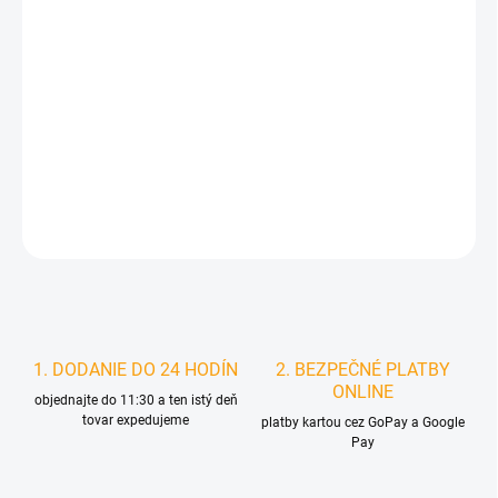
MÔŽEME DORUČIŤ DO:
ZVOĽTE VARIANT
MOŽNOSTI DORUČENIA
−
+
Pridať do košíka
DETAILNÉ INFORMÁCIE
STRÁŽIŤ
1. DODANIE DO 24 HODÍN
2. BEZPEČNÉ PLATBY
ONLINE
objednajte do 11:30 a ten istý deň
tovar expedujeme
platby kartou cez GoPay a Google
Pay