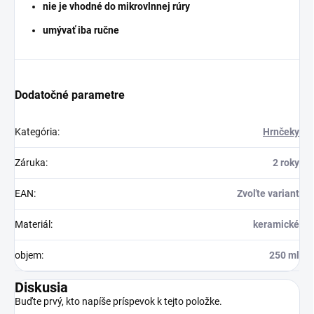
nie je vhodné do mikrovlnnej rúry
umývať iba ručne
Dodatočné parametre
Kategória
:
Hrnčeky
Záruka
:
2 roky
EAN
:
Zvoľte variant
Materiál
:
keramické
objem
:
250 ml
Diskusia
Buďte prvý, kto napíše príspevok k tejto položke.