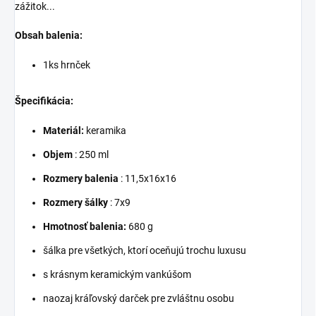
zážitok...
Obsah balenia:
1ks hrnček
Špecifikácia:
Materiál:
keramika
Objem
: 250 ml
Rozmery balenia
:
11,5x16x16
Rozmery šálky
:
7x9
Hmotnosť balenia:
680 g
šálka pre všetkých, ktorí oceňujú trochu luxusu
s krásnym keramickým vankúšom
naozaj kráľovský darček pre zvláštnu osobu