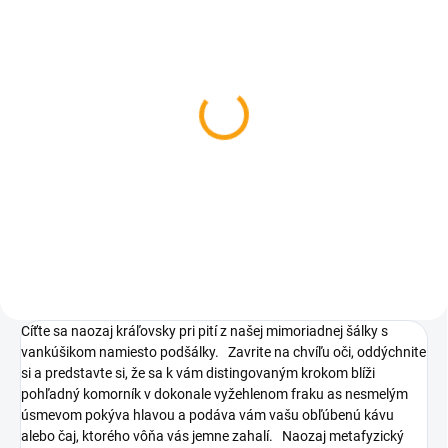
SKLADOM
Darčekový hrnček v
krabičke - maminke
€7,24
Do košíka
Cíťte sa naozaj kráľovsky pri pití z našej mimoriadnej šálky s
vankúšikom namiesto podšálky.
Zavrite na chvíľu oči, oddýchnite
si a predstavte si, že sa k vám distingovaným krokom blíži
pohľadný komorník v dokonale vyžehlenom fraku as nesmelým
úsmevom pokýva hlavou a podáva vám vašu obľúbenú kávu
alebo čaj, ktorého vôňa vás jemne zahalí.
Naozaj metafyzický