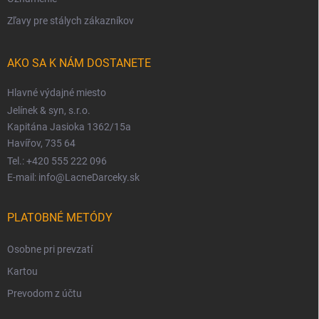
Zľavy pre stálych zákazníkov
AKO SA K NÁM DOSTANETE
Hlavné výdajné miesto
Jelínek & syn, s.r.o.
Kapitána Jasioka 1362/15a
Havířov, 735 64
Tel.: +420 555 222 096
E-mail: info@LacneDarceky.sk
PLATOBNÉ METÓDY
Osobne pri prevzatí
Kartou
Prevodom z účtu