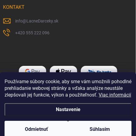
KONTAKT
info
@
LacneDarceky.sk
+420 555 222 096
Používame súbory cookie, aby sme vám umožnili pohodlné
prehliadanie webovej stránky a vďaka analýze neustále
zlepšovali jej funkcie, výkon a použiteľnosť.
Viac informácií
Nastavenie
Copyright 2026
LacneDarceky.sk
. Všetky práva vyhradené.
Odmietnuť
Súhlasím
Vytvoril Shoptet