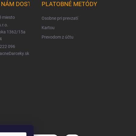
K NÁM DOSTANETE
PLATOBNÉ METÓDY
é miesto
Osobne pri prevzatí
.r.o.
Kartou
ioka 1362/15a
Prevodom z účtu
4
 222 096
LacneDarceky.sk