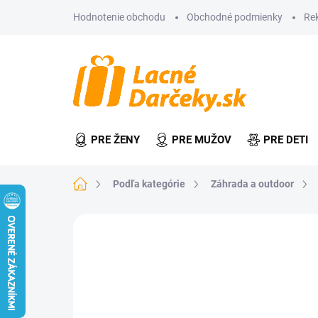
Prejsť
Hodnotenie obchodu
Obchodné podmienky
Re
na
obsah
PRE ŽENY
PRE MUŽOV
PRE DETI
Domov
Podľa kategórie
Záhrada a outdoor
Neohodnotené
Podrobnosti hodn