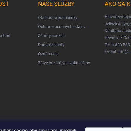
OSŤ
NAŠE SLUŽBY
AKO SA 
Hlavné výdajn
Obchodné podmienky
Jelínek & syn, s
Ochrana osobných údajov
Kapitána Jas
obchod
Súbory cookies
Havířov, 735 6
Dodacie lehoty
Tel.: +420 555
E-mail: info@
Oznámenie
Zľavy pre stálych zákazníkov
úbory cookie, aby sme vám umožnili