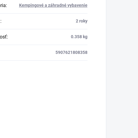
ria
:
Kempingové a záhradné vybavenie
a
:
2 roky
osť
:
0.358 kg
5907621808358