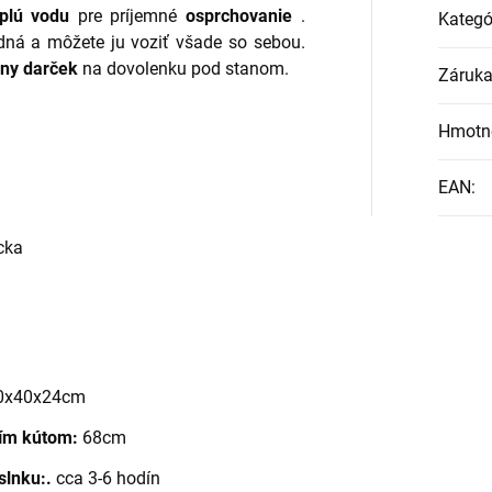
eplú vodu
pre príjemné
osprchovanie
.
Kategó
dná a môžete ju voziť všade so sebou.
lny darček
na dovolenku pod stanom.
Záruk
Hmotn
EAN
:
cka
 40x40x24cm
cím kútom:
68cm
slnku:.
cca 3-6 hodín