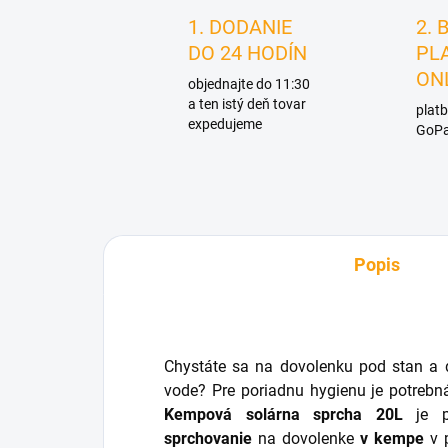
1. DODANIE
2. 
DO 24 HODÍN
PL
ON
objednajte do 11:30
a ten istý deň tovar
platb
expedujeme
GoPa
Popis
Chystáte sa na dovolenku pod stan a 
vode? Pre poriadnu hygienu je potreb
Kempová solárna sprcha
20L
je pr
sprchovanie
na dovolenke
v kempe
v 