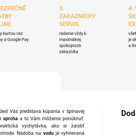
BEZPEČNÉ
3.
4.
ATBY
ZAKAZNÍCKY
SK
LINE
SERVIS
EX
y kartou cez
riešenie vždy k
všet
y a Google Pay
maximálnej
je 
spokojnosti
a ih
zákazníka
desí Vás predstava kúpania v špinavej
Dod
ná
sprcha
a tú Vám môžeme ponúknuť.
aktická vychytávka, ako si zaistiť
prírode. Nádoba na
vodu
je vyhrievaná