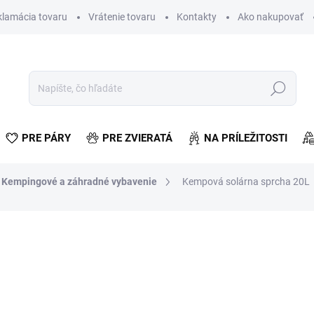
klamácia tovaru
Vrátenie tovaru
Kontakty
Ako nakupovať
Hľadať
PRE PÁRY
PRE ZVIERATÁ
NA PRÍLEŽITOSTI
Kempingové a záhradné vybavenie
Kempová solárna sprcha 20L
otenia
€3,40
€2,76 bez DPH
Jednotková
SKLADOM