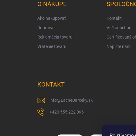
ä
O NÁKUPE
SPOLOČN
t
i
Ako nakupovať
Kontakt
e
Doprava
Veľkoobchod
Reklamácia tovaru
Certifikovaný 
Vrátenie tovaru
Napíšte nám
KONTAKT
info
@
LacneDarceky.sk
+420 555 222 096
Používame s