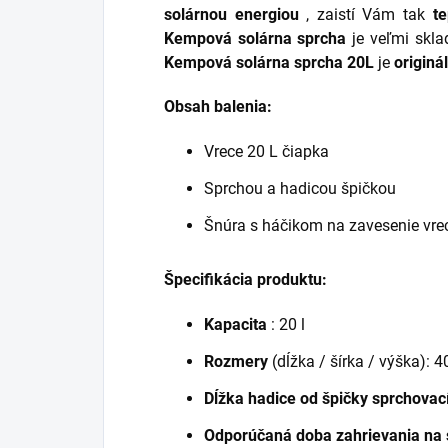
solárnou energiou
, zaistí Vám tak
t
Kempová solárna sprcha
je veľmi skla
Kempová solárna sprcha 20L
je
originá
Obsah balenia:
Vrece 20 L čiapka
Sprchou a hadicou špičkou
Šnúra s háčikom na zavesenie vre
Špecifikácia produktu:
Kapacita
: 20 l
Rozmery
(dĺžka / šírka / výška):
Dĺžka hadice od špičky sprchova
Odporúčaná doba zahrievania na 