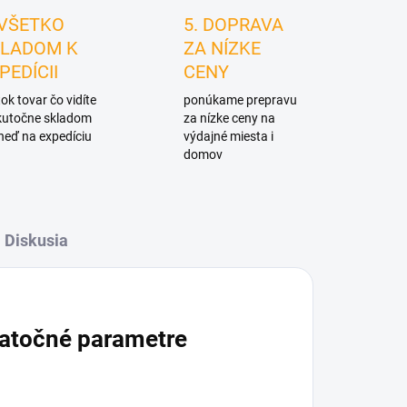
 VŠETKO
5. DOPRAVA
LADOM K
ZA NÍZKE
PEDÍCII
CENY
ok tovar čo vidíte
ponúkame prepravu
skutočne skladom
za nízke ceny na
neď na expedíciu
výdajné miesta i
domov
Diskusia
atočné parametre