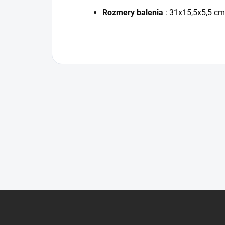
Rozmery balenia
: 31x15,5x5,5 cm
Z
á
p