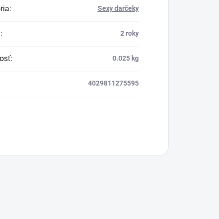
ria
:
Sexy darčeky
a
:
2 roky
osť
:
0.025 kg
4029811275595