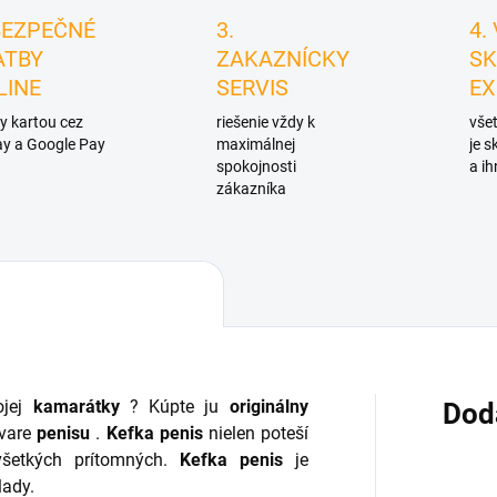
BEZPEČNÉ
3.
4.
ATBY
ZAKAZNÍCKY
SK
LINE
SERVIS
EX
y kartou cez
riešenie vždy k
všet
y a Google Pay
maximálnej
je 
spokojnosti
a ih
zákazníka
jej
kamarátky
? Kúpte ju
originálny
Dod
tvare
penisu
.
Kefka penis
nielen poteší
všetkých prítomných.
Kefka penis
je
lady.