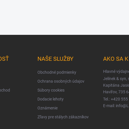
OSŤ
NAŠE SLUŽBY
AKO SA 
Hlavné výdajn
Obchodné podmienky
Jelínek & syn, s
Ochrana osobných údajov
Kapitána Jas
obchod
Súbory cookies
Havířov, 735 6
Dodacie lehoty
Tel.: +420 555
E-mail: info@
Oznámenie
Zľavy pre stálych zákazníkov