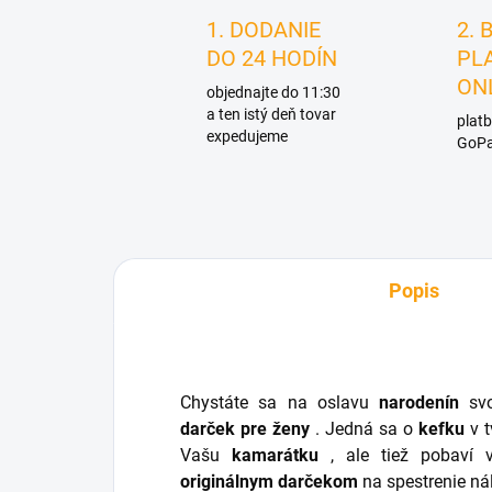
1. DODANIE
2. 
DO 24 HODÍN
PL
ON
objednajte do 11:30
a ten istý deň tovar
platb
expedujeme
GoPa
Popis
Chystáte sa na oslavu
narodenín
svo
darček
pre ženy
. Jedná sa o
kefku
v 
Vašu
kamarátku
, ale tiež pobaví 
originálnym
darčekom
na spestrenie ná