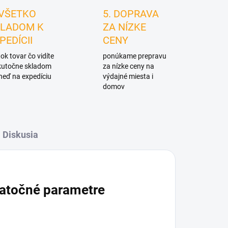
 VŠETKO
5. DOPRAVA
LADOM K
ZA NÍZKE
PEDÍCII
CENY
ok tovar čo vidíte
ponúkame prepravu
skutočne skladom
za nízke ceny na
neď na expedíciu
výdajné miesta i
domov
Diskusia
atočné parametre