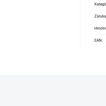
Kategó
Záruk
Hmotn
EAN
: