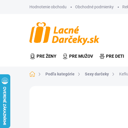
Prejsť
Hodnotenie obchodu
Obchodné podmienky
Re
na
obsah
PRE ŽENY
PRE MUŽOV
PRE DETI
Domov
Podľa kategórie
Sexy darčeky
Kefk
Neohodnotené
Podrobnosti hodn