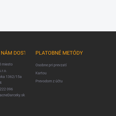
K NÁM DOSTANETE
PLATOBNÉ METÓDY
é miesto
Osobne pri prevzatí
.r.o.
Kartou
ioka 1362/15a
Prevodom z účtu
4
 222 096
LacneDarceky.sk