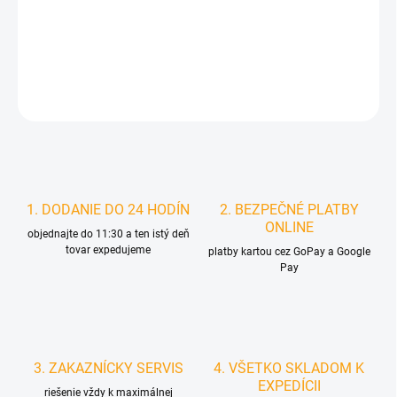
MOŽNOSTI
DORUČENIA
DETAILNÉ INFORMÁCIE
STRÁŽIŤ
1. DODANIE DO 24 HODÍN
2. BEZPEČNÉ PLATBY
ONLINE
objednajte do 11:30 a ten istý deň
tovar expedujeme
platby kartou cez GoPay a Google
Pay
3. ZAKAZNÍCKY SERVIS
4. VŠETKO SKLADOM K
EXPEDÍCII
riešenie vždy k maximálnej