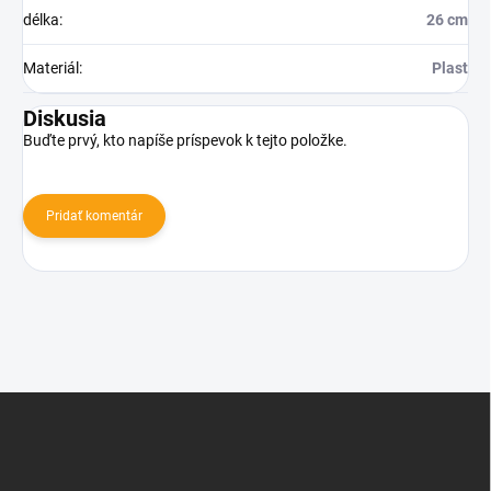
délka
:
26 cm
Materiál
:
Plast
Diskusia
Buďte prvý, kto napíše príspevok k tejto položke.
Pridať komentár
Z
á
p
ä