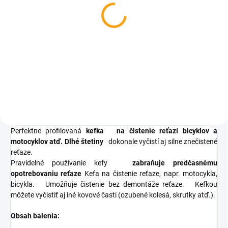
Kozmetická kniha pre
cyklistov - darčekové
balenie
€7,93
Do košíka
Perfektne profilovaná
kefka
na čistenie reťazí bicyklov a
motocyklov atď.
Dlhé štetiny
dokonale vyčistí aj silne znečistené
reťaze.
Pravidelné používanie kefy
zabraňuje predčasnému
opotrebovaniu reťaze
Kefa na čistenie reťaze, napr. motocykla,
bicykla.
Umožňuje čistenie bez demontáže reťaze.
Kefkou
môžete vyčistiť aj iné kovové časti (ozubené kolesá, skrutky atď.).
Obsah balenia: