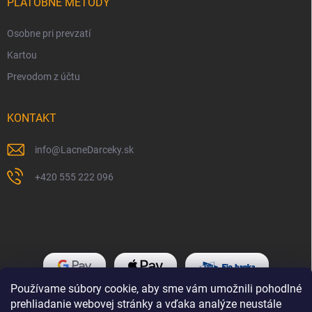
PLATOBNÉ METÓDY
Osobne pri prevzatí
Kartou
Prevodom z účtu
KONTAKT
info
@
LacneDarceky.sk
+420 555 222 096
Používame súbory cookie, aby sme vám umožnili pohodlné
prehliadanie webovej stránky a vďaka analýze neustále