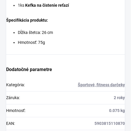
1ks
Kefka na čistenie reťazí
Špecifikácia produktu:
Dĺžka štetca: 26 cm
Hmotnosť: 75g
Dodatočné parametre
Kategória
:
Športové, fitness darčeky
Záruka
:
2 roky
Hmotnosť
:
0.075 kg
EAN
:
5903815110870