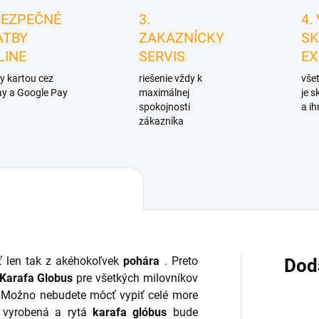
BEZPEČNÉ
3.
4.
ATBY
ZAKAZNÍCKY
SK
LINE
SERVIS
EX
y kartou cez
riešenie vždy k
všet
y a Google Pay
maximálnej
je 
spokojnosti
a ih
zákazníka
ť len tak z akéhokoľvek
pohára
. Preto
Dod
 Karafa Globus
pre všetkých milovníkov
.
Možno nebudete môcť vypiť celé more
e vyrobená a rytá
karafa glóbus
bude