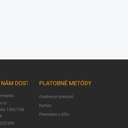
K NÁM DOSTANETE
PLATOBNÉ METÓDY
é miesto
Osobne pri prevzatí
.r.o.
Kartou
ioka 1362/15a
Prevodom z účtu
4
 222 096