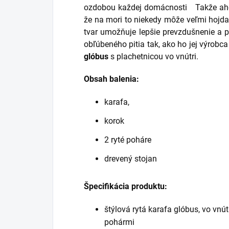
ozdobou každej domácnosti
Takže ah
že na mori to niekedy môže veľmi hojda
tvar umožňuje lepšie prevzdušnenie a p
obľúbeného pitia tak, ako ho jej výrobc
glóbus
s plachetnicou vo vnútri.
Obsah balenia:
karafa,
korok
2 ryté poháre
drevený stojan
Špecifikácia produktu:
štýlová rytá karafa glóbus, vo vnú
pohármi