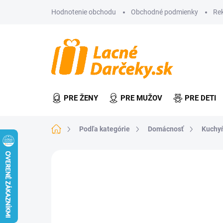
Prejsť
Hodnotenie obchodu
Obchodné podmienky
Re
na
obsah
PRE ŽENY
PRE MUŽOV
PRE DETI
Domov
Podľa kategórie
Domácnosť
Kuchy
Neohodnotené
Podrobnosti hodn