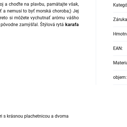
oj a choďte na plavbu, pamätajte však,
Kategó
ť a nemusí to byť morská choroba;) Jej
reto si
môžete vychutnať arómu vášho
Záruk
a pôvodne zamýšľal. Štýlová rytá
karafa
Hmotn
EAN
:
Materi
objem
:
tri s krásnou plachetnicou a dvoma