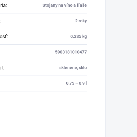
ria
:
Stojany na víno a fľaše
a
:
2 roky
osť
:
0.335 kg
5903181010477
ál
:
skleněné, sklo
0,75 – 0,9 l