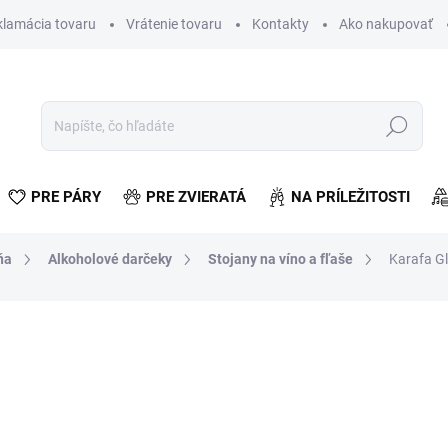
klamácia tovaru
Vrátenie tovaru
Kontakty
Ako nakupovať
Hľadať
PRE PÁRY
PRE ZVIERATÁ
NA PRÍLEŽITOSTI
ňa
Alkoholové darčeky
Stojany na víno a fľaše
Karafa G
otenia
€22,39
€18,20 bez DPH
Jednotková
SKLADOM