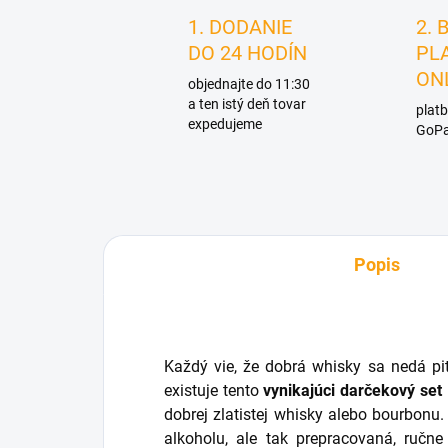
1. DODANIE
2. 
DO 24 HODÍN
PL
ON
objednajte do 11:30
a ten istý deň tovar
platb
expedujeme
GoPa
Popis
Každý vie, že dobrá whisky sa nedá pi
existuje tento
vynikajúci darčekový set
dobrej zlatistej whisky alebo bourbonu
alkoholu, ale tak prepracovaná, ručn