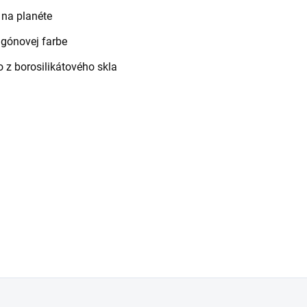
 na planéte
gónovej farbe
o z borosilikátového skla