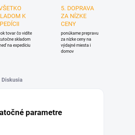
 VŠETKO
5. DOPRAVA
LADOM K
ZA NÍZKE
PEDÍCII
CENY
ok tovar čo vidíte
ponúkame prepravu
skutočne skladom
za nízke ceny na
neď na expedíciu
výdajné miesta i
domov
Diskusia
atočné parametre