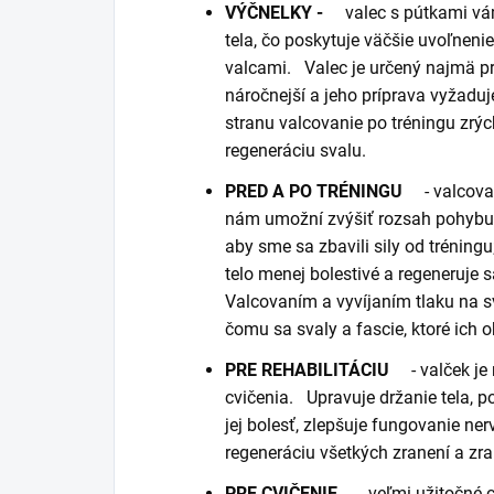
VÝČNELKY -
valec s pútkami vá
tela, čo poskytuje väčšie uvoľneni
valcami.
Valec je určený najmä pre
náročnejší a jeho príprava vyžaduj
stranu valcovanie po tréningu zrýc
regeneráciu svalu.
PRED A PO TRÉNINGU
- valcova
nám umožní zvýšiť rozsah pohybu p
aby sme sa zbavili sily od tréningu
telo menej bolestivé a regeneruje sa
Valcovaním a vyvíjaním tlaku na s
čomu sa svaly a fascie, ktoré ich o
PRE REHABILITÁCIU
- valček j
cvičenia.
Upravuje držanie tela, p
jej bolesť, zlepšuje fungovanie n
regeneráciu všetkých zranení a zra
PRE CVIČENIE
- veľmi užitočné 