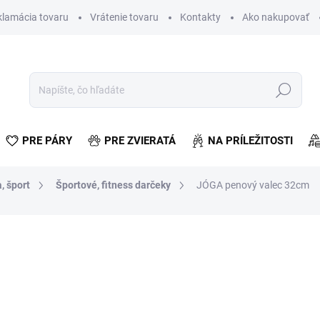
klamácia tovaru
Vrátenie tovaru
Kontakty
Ako nakupovať
Hľadať
PRE PÁRY
PRE ZVIERATÁ
NA PRÍLEŽITOSTI
, šport
Športové, fitness darčeky
JÓGA penový valec 32cm
otenia
€9,65
€7,85 bez DPH