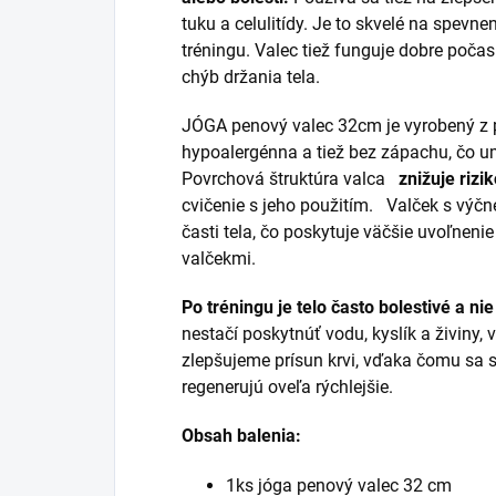
tuku a celulitídy. Je to skvelé na spevnen
tréningu. Valec tiež funguje dobre počas
chýb držania tela.
JÓGA penový valec 32cm je vyrobený z 
hypoalergénna a tiež bez zápachu, čo 
Povrchová štruktúra valca
znižuje riz
cvičenie s jeho použitím.
Valček s výčn
časti tela, čo poskytuje väčšie uvoľneni
valčekmi.
Po tréningu je telo často bolestivé a ni
nestačí poskytnúť vodu, kyslík a živiny,
zlepšujeme prísun krvi, vďaka čomu sa sv
regenerujú oveľa rýchlejšie.
Obsah balenia:
1ks jóga penový valec 32 cm