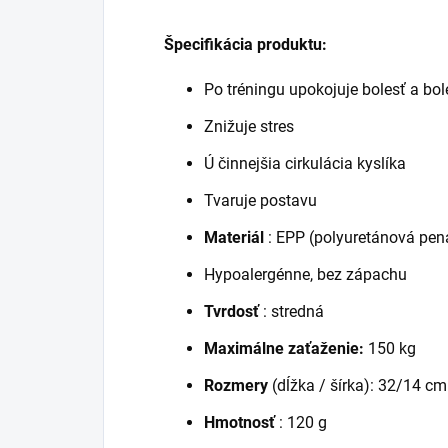
Špecifikácia produktu:
Po tréningu upokojuje bolesť a bol
Znižuje stres
Ú
činnejšia cirkulácia kyslíka
Tvaruje postavu
Materiál
: EPP (polyuretánová pen
Hypoalergénne, bez zápachu
Tvrdosť
: stredná
Maximálne zaťaženie:
150 kg
Rozmery
(dĺžka / šírka): 32/14 cm
Hmotnosť
: 120 g