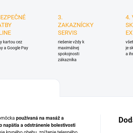
BEZPEČNÉ
3.
4.
ATBY
ZAKAZNÍCKY
SK
LINE
SERVIS
EX
y kartou cez
riešenie vždy k
všet
y a Google Pay
maximálnej
je 
spokojnosti
a ih
zákazníka
pomôcka
používaná na masáž a
Dod
o napätia a odstránenie bolestivosti
nie krvného obehu, zníženie telesného