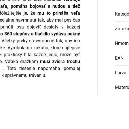
raťa, pomáha bojovať s nudou a tiež
ôležitejšie je, že
mu to prináša veľa
Kategó
eciálne navrhnutá tak, aby mal pes čas
prinúti psa objaviť desiaty v každej
Záruk
 o 360 stupňov a tlačidlo vydáva pekný
Všetky prvky sú vyrobené tak, aby ich
Hmotn
e. Výrobok má zákutia, ktoré najlepšie
prakticky hltá každé jedlo, môže byť
EAN
:
ie. Vďaka drážkam
musí zviera trochu
. Toto riešenie napomáha pomalej
barva
:
ť k správnemu tráveniu.
Materi