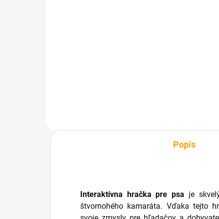
SKLADOM
Unikátny hrebeň pre psov
Fr
€4,30
€1
od
Detail
Popis
Interaktívna hračka pre psa
je skvel
štvornohého kamaráta.
Vďaka tejto hr
svoje zmysly pre hľadačov a dobyvat