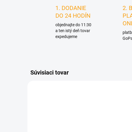
1. DODANIE
2. 
DO 24 HODÍN
PL
ON
objednajte do 11:30
a ten istý deň tovar
platb
expedujeme
GoPa
Súvisiaci tovar
D1120/S