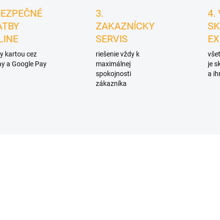
BEZPEČNÉ
3.
4.
ATBY
ZAKAZNÍCKY
SK
LINE
SERVIS
EX
y kartou cez
riešenie vždy k
všet
y a Google Pay
maximálnej
je 
spokojnosti
a ih
zákazníka
D5086
D