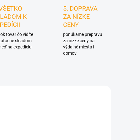
 VŠETKO
5. DOPRAVA
LADOM K
ZA NÍZKE
PEDÍCII
CENY
ok tovar čo vidíte
ponúkame prepravu
skutočne skladom
za nízke ceny na
neď na expedíciu
výdajné miesta i
domov
6131