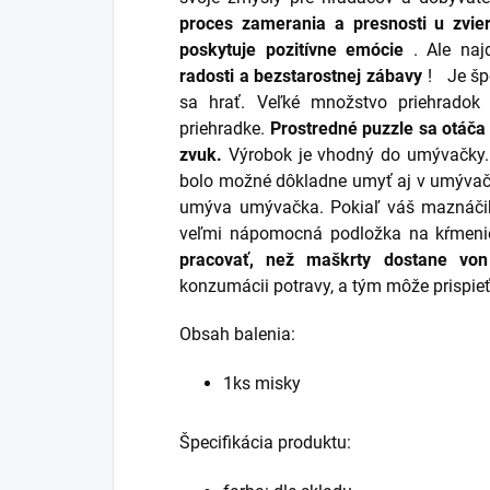
proces zamerania a presnosti u zvie
poskytuje pozitívne emócie
. Ale najd
radosti a bezstarostnej zábavy
!
Je šp
sa hrať. Veľké množstvo priehradok 
priehradke.
Prostredné puzzle sa otáča
zvuk.
Výrobok je vhodný do umývačky. 
bolo možné dôkladne umyť aj v umývačk
umýva umývačka. Pokiaľ váš maznáčik 
veľmi nápomocná podložka na kŕmen
pracovať, než maškrty dostane von
konzumácii potravy, a tým môže prispie
Obsah balenia:
1ks misky
Špecifikácia produktu: