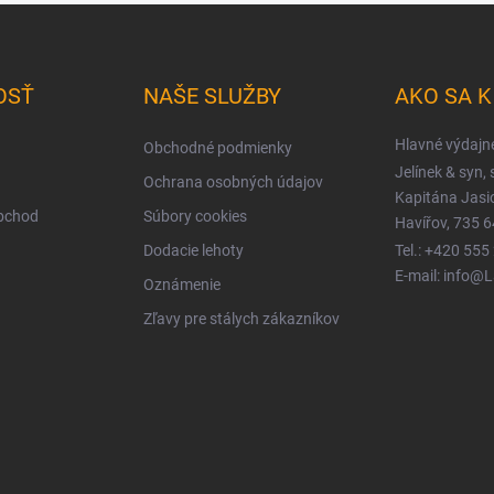
OSŤ
NAŠE SLUŽBY
AKO SA 
Hlavné výdajn
Obchodné podmienky
Jelínek & syn, s
Ochrana osobných údajov
Kapitána Jas
obchod
Súbory cookies
Havířov, 735 6
Dodacie lehoty
Tel.: +420 555
E-mail: info@
Oznámenie
Zľavy pre stálych zákazníkov