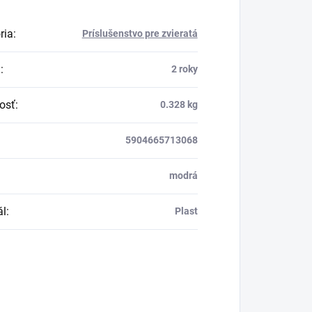
ria
:
Príslušenstvo pre zvieratá
a
:
2 roky
osť
:
0.328 kg
5904665713068
modrá
ál
:
Plast