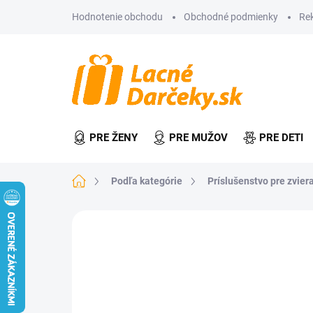
Prejsť
Hodnotenie obchodu
Obchodné podmienky
Re
na
obsah
PRE ŽENY
PRE MUŽOV
PRE DETI
Domov
Podľa kategórie
Príslušenstvo pre zvier
Neohodnotené
Podrobnosti hodn