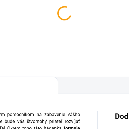
SKLADOM
SKL
etka s balónikom
Čistič labiek veľký
,85
€2,66
Do košíka
Do košíka
ým pomocníkom na zabavenie vášho
Dod
e bude váš štvornohý priateľ rozvíjať
eľa! Okrem toho táto hádanka
formuje