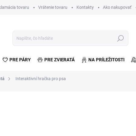
klamácia tovaru
Vrátenie tovaru
Kontakty
Ako nakupovať
Hľadať
PRE PÁRY
PRE ZVIERATÁ
NA PRÍLEŽITOSTI
atá
Interaktivní hračka pro psa
otenia
ZNAČKA:
ISO
€5,69
€4,63 bez DPH
Jednotková
VYPREDANÉ