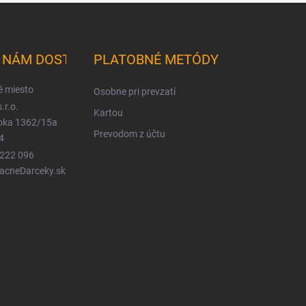
K NÁM DOSTANETE
PLATOBNÉ METÓDY
é miesto
Osobne pri prevzatí
.r.o.
Kartou
ioka 1362/15a
Prevodom z účtu
4
 222 096
LacneDarceky.sk